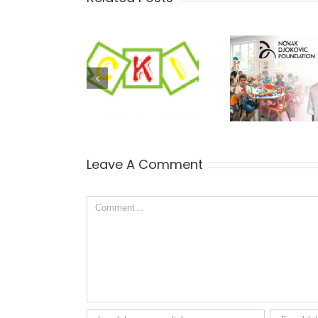
Inicijativa za
KobaY
Kobayagi i u
podršku
panelu O
Subotici!
preduzetnika
lid
Fondacije Novak
Đoković pozvala
je KobaYagi
Leave A Comment
Comment