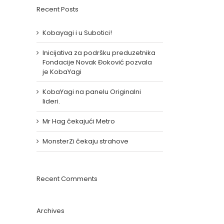
Recent Posts
Kobayagi i u Subotici!
Inicijativa za podršku preduzetnika
Fondacije Novak Đoković pozvala
je KobaYagi
KobaYagi na panelu Originalni
lideri.
Mr Hag čekajući Metro
MonsterZi čekaju strahove
Recent Comments
Archives