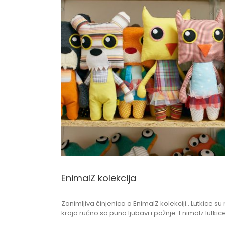
View
Larger
Image
EnimalZ kolekcija
Zanimljiva činjenica o EnimalZ kolekciji.. Lutkice 
kraja ručno sa puno ljubavi i pažnje. Enimalz lutk