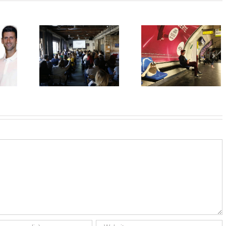
agi na
Mr Hag čekajući
MonsterZi čeka
riginalni
Metro
strahove
eri.