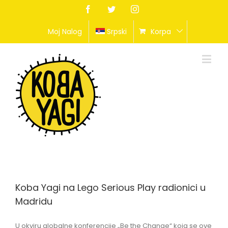
Facebook
Twitter
Instagram
Moj Nalog
Srpski
Korpa
Koba Yagi na Lego Serious Play radionici u
Madridu
U okviru globalne konferencije „Be the Change“ koja se ove