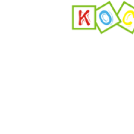
View
Larger
Image