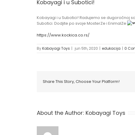
Kobayagi i u Subotici!
Kobayagi i u Subotici! Radujemo se dugoročnoj s
Subotici. Dodjite po svoje MosterZe i EnimalZe
https://www.kockica.co.rs/
By
Kobayagi Toys
|
jun 5th, 2020
|
edukacija
|
0 Co
Share This Story, Choose Your Platform!
About the Author:
Kobayagi Toys