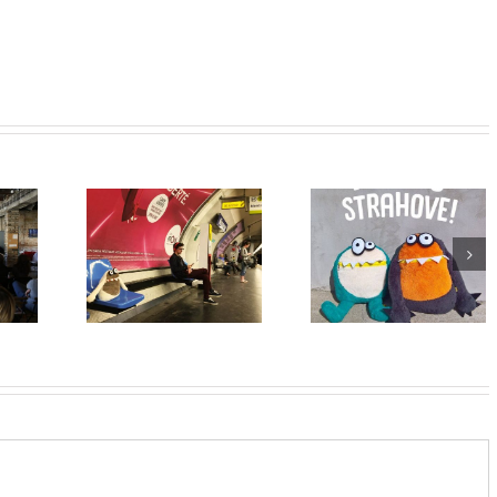
Knjižara Mini
čekajući
MonsterZi čekaju
Mondo i KobaY
tro
strahove
Toys