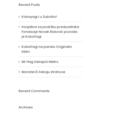
Recent Posts
Kobayagi i u Subotici!
Inicijativa za podršku preduzetnika
Fondacije Novak Đoković pozvala
je KobaYagi
KobaYagi na panelu Originalni
lideri.
Mr Hag čekajući Metro
MonsterZi čekaju strahove
Recent Comments
Archives