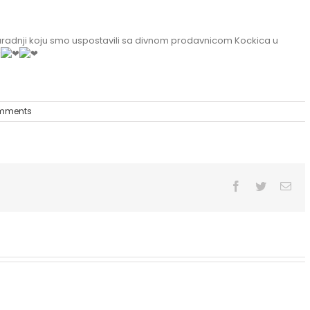
aradnji koju smo uspostavili sa divnom prodavnicom Kockica u
mments
Facebook
Twitter
Ema