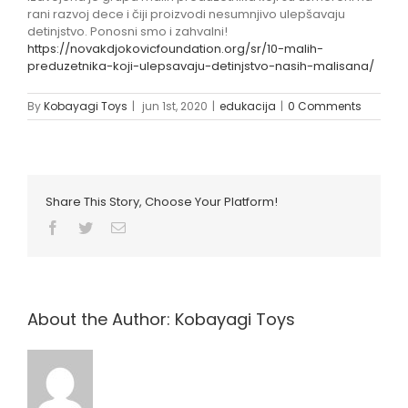
rani razvoj dece i čiji proizvodi nesumnjivo ulepšavaju
detinjstvo. Ponosni smo i zahvalni!
https://novakdjokovicfoundation.org/sr/10-malih-
preduzetnika-koji-ulepsavaju-detinjstvo-nasih-malisana/
By
Kobayagi Toys
|
jun 1st, 2020
|
edukacija
|
0 Comments
Share This Story, Choose Your Platform!
Facebook
Twitter
Email
About the Author:
Kobayagi Toys