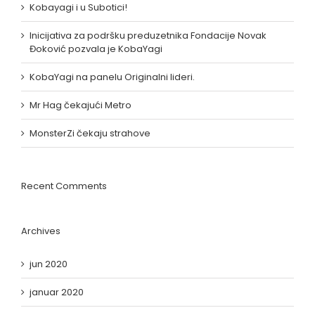
Kobayagi i u Subotici!
Inicijativa za podršku preduzetnika Fondacije Novak
Đoković pozvala je KobaYagi
KobaYagi na panelu Originalni lideri.
Mr Hag čekajući Metro
MonsterZi čekaju strahove
Recent Comments
Archives
jun 2020
januar 2020