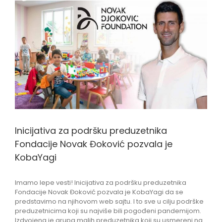
View
Larger
Image
Inicijativa za podršku preduzetnika
Fondacije Novak Đoković pozvala je
KobaYagi
Imamo lepe vesti! Inicijativa za podršku preduzetnika
Fondacije Novak Đoković pozvala je KobaYagi da se
predstavimo na njihovom web sajtu. I to sve u cilju podrške
preduzetnicima koji su najviše bili pogođeni pandemijom.
Izdvojena je grupa malih preduzetnika koji su usmereni na