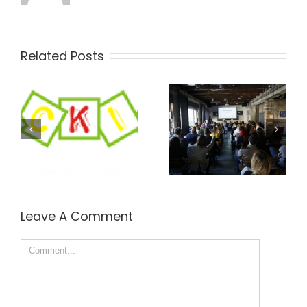
Related Posts
KobaYagi na panelu
Mr Hag čekajući
Originalni lideri.
Metro
Leave A Comment
Comment