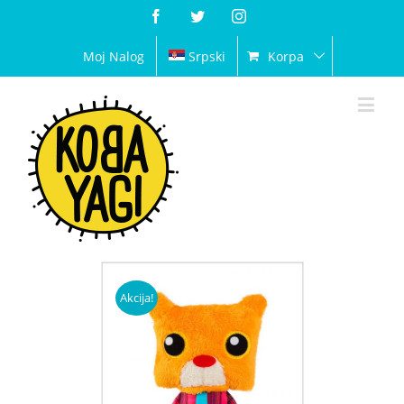
Facebook
Twitter
Instagram
Moj Nalog
Srpski
Korpa
Akcija!