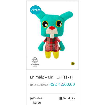
Akcija!
EnimalZ – Mr HOP (zeka)
RSD
1,560.00
RSD
1,950.00
Dodati u
Detaljnije
korpu