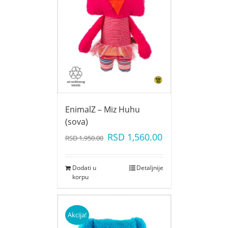
EnimalZ – Miz Huhu
(sova)
RSD
1,560.00
RSD
1,950.00
Dodati u
Detaljnije
korpu
Akcija!