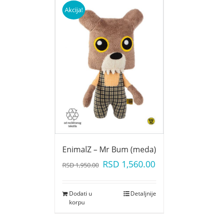
Akcija!
EnimalZ – Mr Bum (meda)
RSD
1,560.00
RSD
1,950.00
Dodati u
Detaljnije
korpu