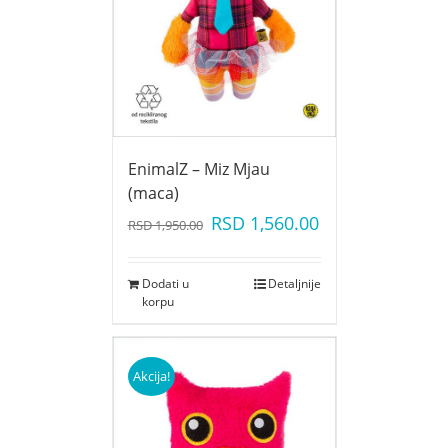
EnimalZ – Miz Mjau
(maca)
RSD
1,560.00
RSD
1,950.00
Dodati u
Detaljnije
korpu
Akcija!