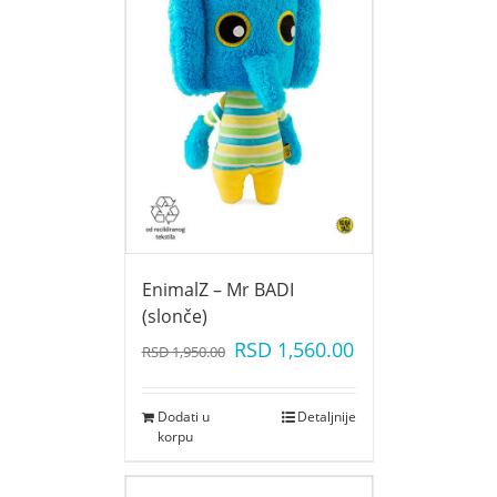
EnimalZ – Mr BADI
(slonče)
RSD
1,560.00
RSD
1,950.00
Dodati u
Detaljnije
korpu