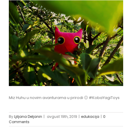
View
Larger
Image
Miz Huhu u novim avanturama u prirodi 🙂 #KobaYagiToys
By
Ljiljana Deljanin
|
avgust 19th, 2019
|
edukacija
|
0
Comments