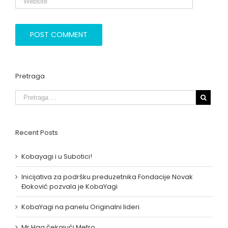
Pretraga
Recent Posts
Kobayagi i u Subotici!
Inicijativa za podršku preduzetnika Fondacije Novak
Đoković pozvala je KobaYagi
KobaYagi na panelu Originalni lideri.
Mr Hag čekajući Metro