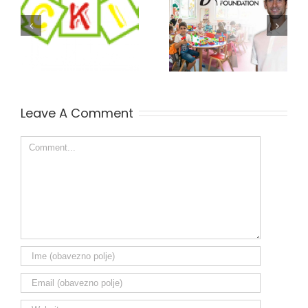
Inicijativa za
KobaYagi na panelu
podršku
Originalni lideri.
preduzetnika
Fondacije Novak
Đoković pozvala je
KobaYagi
Leave A Comment
Comment