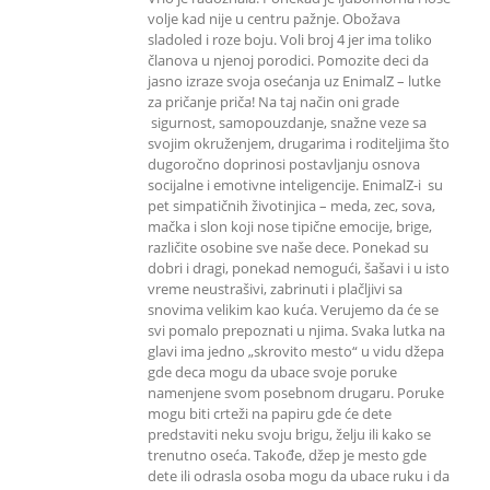
volje kad nije u centru pažnje. Obožava
sladoled i roze boju. Voli broj 4 jer ima toliko
članova u njenoj porodici. Pomozite deci da
jasno izraze svoja osećanja uz EnimalZ – lutke
za pričanje priča! Na taj način oni grade
sigurnost, samopouzdanje, snažne veze sa
svojim okruženjem, drugarima i roditeljima što
dugoročno doprinosi postavljanju osnova
socijalne i emotivne inteligencije. EnimalZ-i su
pet simpatičnih životinjica – meda, zec, sova,
mačka i slon koji nose tipične emocije, brige,
različite osobine sve naše dece. Ponekad su
dobri i dragi, ponekad nemogući, šašavi i u isto
vreme neustrašivi, zabrinuti i plačljivi sa
snovima velikim kao kuća. Verujemo da će se
svi pomalo prepoznati u njima. Svaka lutka na
glavi ima jedno „skrovito mesto“ u vidu džepa
gde deca mogu da ubace svoje poruke
namenjene svom posebnom drugaru. Poruke
mogu biti crteži na papiru gde će dete
predstaviti neku svoju brigu, želju ili kako se
trenutno oseća. Takođe, džep je mesto gde
dete ili odrasla osoba mogu da ubace ruku i da