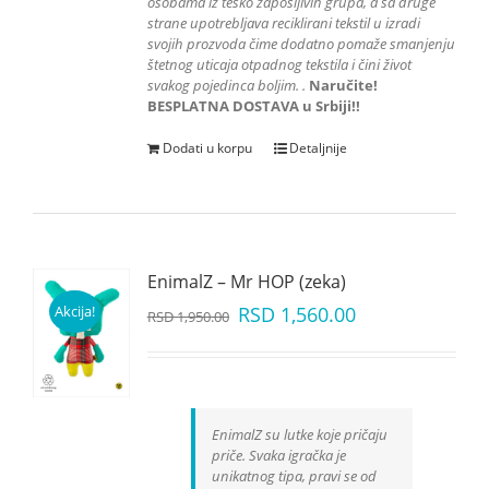
osobama iz teško zapošljivih grupa
, a sa druge
strane upotrebljava reciklirani tekstil u izradi
svojih prozvoda čime dodatno pomaže smanjenju
štetnog uticaja otpadnog tekstila i čini život
svakog pojedinca boljim.
.
Naručite!
BESPLATNA DOSTAVA u Srbiji!!
Dodati u korpu
Detaljnije
EnimalZ – Mr HOP (zeka)
Akcija!
RSD
1,560.00
RSD
1,950.00
EnimalZ su lutke koje pričaju
priče. Svaka igračka je
unikatnog tipa, pravi se od