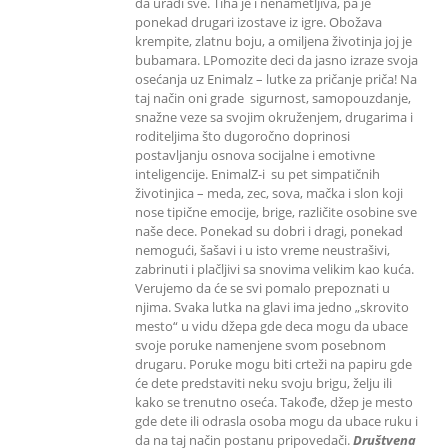
da uradi sve. Tiha je i nenametljiva, pa je
ponekad drugari izostave iz igre. Obožava
krempite, zlatnu boju, a omiljena životinja joj je
bubamara. LPomozite deci da jasno izraze svoja
osećanja uz Enimalz – lutke za pričanje priča! Na
taj način oni grade sigurnost, samopouzdanje,
snažne veze sa svojim okruženjem, drugarima i
roditeljima što dugoročno doprinosi
postavljanju osnova socijalne i emotivne
inteligencije. EnimalZ-i su pet simpatičnih
životinjica – meda, zec, sova, mačka i slon koji
nose tipične emocije, brige, različite osobine sve
naše dece. Ponekad su dobri i dragi, ponekad
nemogući, šašavi i u isto vreme neustrašivi,
zabrinuti i plačljivi sa snovima velikim kao kuća.
Verujemo da će se svi pomalo prepoznati u
njima. Svaka lutka na glavi ima jedno „skrovito
mesto“ u vidu džepa gde deca mogu da ubace
svoje poruke namenjene svom posebnom
drugaru. Poruke mogu biti crteži na papiru gde
će dete predstaviti neku svoju brigu, želju ili
kako se trenutno oseća. Takođe, džep je mesto
gde dete ili odrasla osoba mogu da ubace ruku i
da na taj način postanu pripovedači.
Društvena