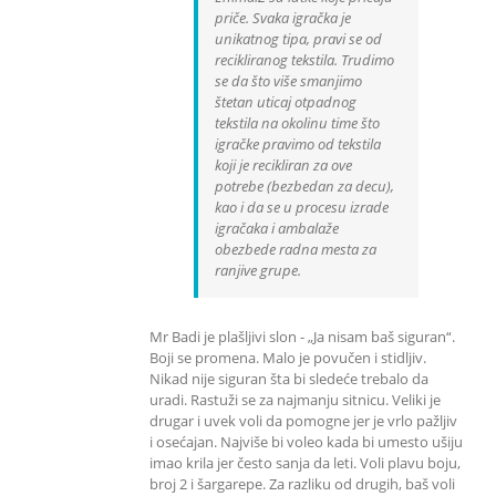
priče. Svaka igračka je
unikatnog tipa, pravi se od
recikliranog tekstila. Trudimo
se da što više smanjimo
štetan uticaj otpadnog
tekstila na okolinu time što
igračke pravimo od tekstila
koji je recikliran za ove
potrebe (bezbedan za decu),
kao i da se u procesu izrade
igračaka i ambalaže
obezbede radna mesta za
ranjive grupe.
Mr Badi je plašljivi slon - „Ja nisam baš siguran“.
Boji se promena. Malo je povučen i stidljiv.
Nikad nije siguran šta bi sledeće trebalo da
uradi. Rastuži se za najmanju sitnicu. Veliki je
drugar i uvek voli da pomogne jer je vrlo pažljiv
i osećajan. Najviše bi voleo kada bi umesto ušiju
imao krila jer često sanja da leti. Voli plavu boju,
broj 2 i šargarepe. Za razliku od drugih, baš voli