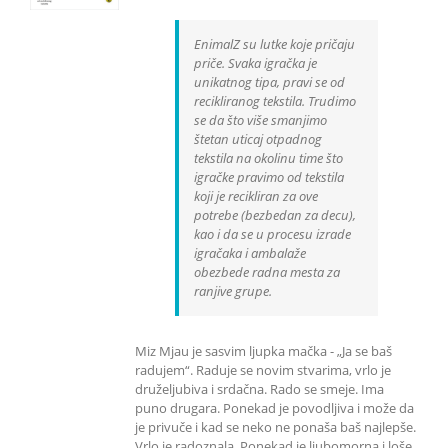
EnimalZ su lutke koje pričaju
priče. Svaka igračka je
unikatnog tipa, pravi se od
recikliranog tekstila. Trudimo
se da što više smanjimo
štetan uticaj otpadnog
tekstila na okolinu time što
igračke pravimo od tekstila
koji je recikliran za ove
potrebe (bezbedan za decu),
kao i da se u procesu izrade
igračaka i ambalaže
obezbede radna mesta za
ranjive grupe.
Miz Mjau je sasvim ljupka mačka - „Ja se baš
radujem“. Raduje se novim stvarima, vrlo je
druželjubiva i srdačna. Rado se smeje. Ima
puno drugara. Ponekad je povodljiva i može da
je privuče i kad se neko ne ponaša baš najlepše.
Vrlo je radoznala. Ponekad je ljubomorna i loše