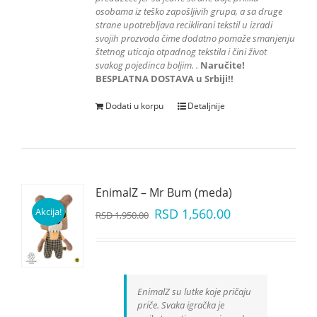
osobama iz teško zapošljivih grupa
, a sa druge
strane upotrebljava reciklirani tekstil u izradi
svojih prozvoda čime dodatno pomaže smanjenju
štetnog uticaja otpadnog tekstila i čini život
svakog pojedinca boljim.
.
Naručite!
BESPLATNA DOSTAVA u Srbiji!!
Dodati u korpu
Detaljnije
EnimalZ – Mr Bum (meda)
Akcija!
RSD
1,560.00
RSD
1,950.00
EnimalZ su lutke koje pričaju
priče. Svaka igračka je