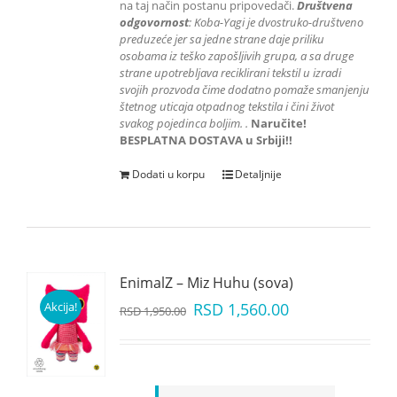
na taj način postanu pripovedači.
Društvena
odgovornost
: K
oba-Yagi je dvostruko-društveno
preduzeće jer sa jedne strane daje priliku
osobama iz teško zapošljivih grupa
, a sa druge
strane upotrebljava reciklirani tekstil u izradi
svojih prozvoda čime dodatno pomaže smanjenju
štetnog uticaja otpadnog tekstila i čini život
svakog pojedinca boljim.
.
Naručite!
BESPLATNA DOSTAVA u Srbiji!!
Dodati u korpu
Detaljnije
EnimalZ – Miz Huhu (sova)
Akcija!
RSD
1,560.00
RSD
1,950.00