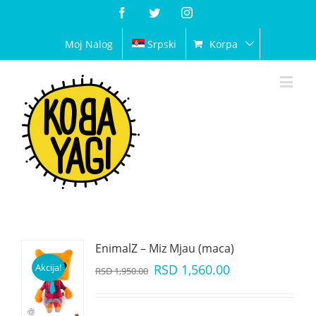
Facebook
Twitter
Instagram
Moj Nalog
Srpski
Korpa
EnimalZ – Miz Mjau (maca)
Akcija!
RSD
1,560.00
RSD
1,950.00