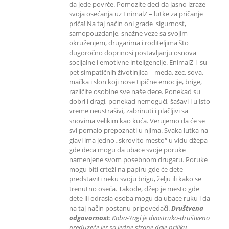
da jede povrće. Pomozite deci da jasno izraze
svoja osećanja uz EnimalZ – lutke za pričanje
priča! Na taj način oni grade sigurnost,
samopouzdanje, snažne veze sa svojim
okruženjem, drugarima i roditeljima što
dugoročno doprinosi postavljanju osnova
socijalne i emotivne inteligencije. EnimalZ-i su
pet simpatičnih životinjica – meda, zec, sova,
mačka i slon koji nose tipične emocije, brige,
različite osobine sve naše dece. Ponekad su
dobri i dragi, ponekad nemogući, šašavi i u isto
vreme neustrašivi, zabrinuti i plačljivi sa
snovima velikim kao kuća. Verujemo da će se
svi pomalo prepoznati u njima. Svaka lutka na
glavi ima jedno „skrovito mesto“ u vidu džepa
gde deca mogu da ubace svoje poruke
namenjene svom posebnom drugaru. Poruke
mogu biti crteži na papiru gde će dete
predstaviti neku svoju brigu, želju ili kako se
trenutno oseća. Takođe, džep je mesto gde
dete ili odrasla osoba mogu da ubace ruku i da
na taj način postanu pripovedači.
Društvena
odgovornost
: K
oba-Yagi je dvostruko-društveno
preduzeće jer sa jedne strane daje priliku