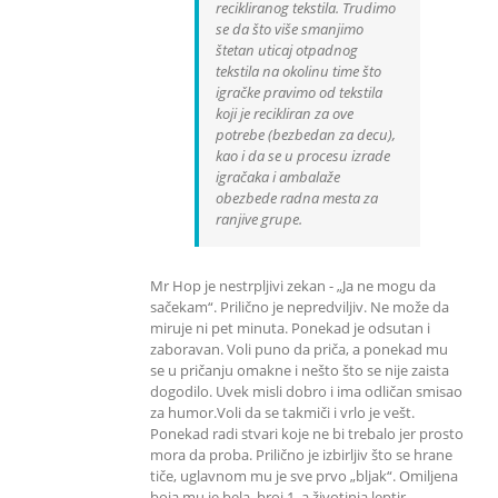
recikliranog tekstila. Trudimo
se da što više smanjimo
štetan uticaj otpadnog
tekstila na okolinu time što
igračke pravimo od tekstila
koji je recikliran za ove
potrebe (bezbedan za decu),
kao i da se u procesu izrade
igračaka i ambalaže
obezbede radna mesta za
ranjive grupe.
Mr Hop je nestrpljivi zekan - „Ja ne mogu da
sačekam“. Prilično je nepredviljiv. Ne može da
miruje ni pet minuta. Ponekad je odsutan i
zaboravan. Voli puno da priča, a ponekad mu
se u pričanju omakne i nešto što se nije zaista
dogodilo. Uvek misli dobro i ima odličan smisao
za humor.Voli da se takmiči i vrlo je vešt.
Ponekad radi stvari koje ne bi trebalo jer prosto
mora da proba. Prilično je izbirljiv što se hrane
tiče, uglavnom mu je sve prvo „bljak“. Omiljena
boja mu je bela, broj 1, a životinja leptir.