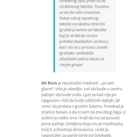
unikatnog tipa, pravi se od
recikliranog tekstila. Trudimo
se da što više smanjimo
štetan uticaj otpadnog
tekstila na okolinu time što
igračke pravimo od tekstika
koji je recikliran za ove
potrebe (bezbedan za decu),
kao i da se u procesu izrade
igračaka i ambalaže
obezbede radna mesta za
ranjive grupe.
Mr Bum
je neustrašivi medved - „Ja sam
glavni“. Vrlo je ubedljiv, voli da bude u centru
pažnje i da bude vođa. Ljuti se kad nije po
njegovom. Voli da bude zaštitnik slabijih, ali
ume i da pretera s grubim šalama. Ponekad je
strašno besan, a da ni sam ne zna zbog čega. U
suštini je veliko srce i traži da mu se posveti
puno pažnje. Omiljena boja mu je maslinasta,
broj 5, a životinja dinosaurus. Uvek je
raspoložen za parče torte od čolokade.