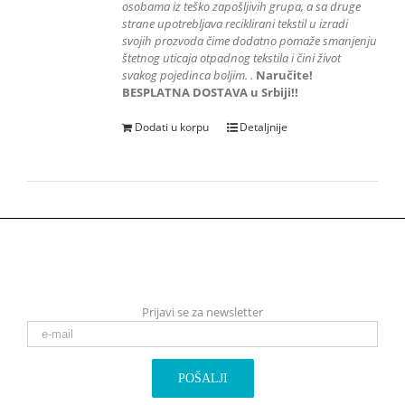
osobama iz teško zapošljivih grupa
, a sa druge
strane upotrebljava reciklirani tekstil u izradi
svojih prozvoda čime dodatno pomaže smanjenju
štetnog uticaja otpadnog tekstila i čini život
svakog pojedinca boljim.
.
Naručite!
BESPLATNA DOSTAVA u Srbiji!!
Dodati u korpu
Detaljnije
Prijavi se za newsletter