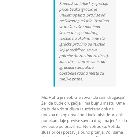
EnimalZ su lutke koje pričaju
priče. Svaka igračka je
unikatnog tipa, pravi se od
recikliranog tekstila. Trudimo
se da što više smanjimo
štetan uticaj otpadnog
tekstila na okolinu time što
igračke pravimo od tekstila
koji je recikliran za ove
potrebe (bezbedan za decu),
kao i da se u procesu izrade
igračaka i ambalaže
obezbede radna mesta za
ranjive grupe.
Miz Huhu je neobična sova - „Ja sam drugačija“.
Želi da bude drugačija i ima bujnu maštu. Ume
da bude vrlo stidljiva i suzdržana dok ne
upozna nekog dovoljno. Uvek misli dobro, ali
ponekad daje previše saveta drugima jer želi da
sve bude po pravilima. Ne voli buku. Voli da
sluša priče i postavlja puno pitanja. Voli sama