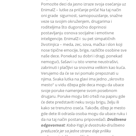
Pomozite deci da jasno izraze svoja osećanja uz
EnimalZ – lutke za pričanje priča! Na taj način
oni grade sigurnost, samopouzdanje, snažne
veze sa svojim okruženjem, drugarima i
roditeljima što dugoročno doprinosi
postavljanju osnova socijalne i emotivne
inteligencije. EnimalZ-i su pet simpatičnih
životinjica – meda, zec, sova, mačka i slon koji
nose tipične emocije, brige, različite osobine sve
naše dece. Ponekad su dobri i dragi, ponekad
nemogući, šašavi i u isto vreme neustrašivi,
zabrinuti i plačljivi sa snovima velikim kao kuća.
Verujemo da će se svi pomalo prepoznati u
njima. Svaka lutka na glavi ima jedno „skrovito
mesto“ u vidu džepa gde deca mogu da ubace
svoje poruke namenjene svom posebnom
drugaru. Poruke mogu biti crteži na papiru gde
će dete predstaviti neku svoju brigu, želju ili
kako se trenutno oseća. Takođe, džep je mesto
gde dete ili odrasla osoba mogu da ubace ruku i
da na taj način postanu pripovedači.
Društvena
odgovornost
: K
oba-Yagi je dvostruko-društveno
preduzeće jer sa jedne strane daje priliku