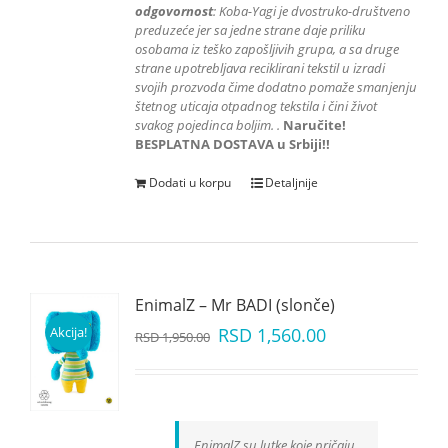
odgovornost
: K
oba-Yagi je dvostruko-društveno
preduzeće jer sa jedne strane daje priliku
osobama iz teško zapošljivih grupa
, a sa druge
strane upotrebljava reciklirani tekstil u izradi
svojih prozvoda čime dodatno pomaže smanjenju
štetnog uticaja otpadnog tekstila i čini život
svakog pojedinca boljim.
.
Naručite!
BESPLATNA DOSTAVA u Srbiji!!
Dodati u korpu
Detaljnije
EnimalZ – Mr BADI (slonče)
Akcija!
RSD
1,560.00
RSD
1,950.00
EnimalZ su lutke koje pričaju