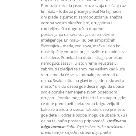
Pomozite deci da jasno izraze svoja osećanja uz
EnimalZ – lutke za pričanje priča! Na taj način
oni grade sigurnost, samopouzdanje, snažne
veze sa svojim okruženjem, drugarima i
roditeljima što dugoročno doprinosi
postavljanju osnova socijalne i emotivne
inteligencije. EnimalZ-i su pet simpatičnih
životinjica – meda, zec, sova, mačka i slon koji
nose tipične emocije, brige, različite osobine sve
naše dece. Ponekad su dobri i dragi, ponekad
nemogući, šašavi i u isto vreme neustrašivi,
zabrinuti i plačljivi sa snovima velikim kao kuća.
Verujemo da će se svi pomalo prepoznati u
njima. Svaka lutka na glavi ima jedno „skrovito
mesto“ u vidu džepa gde deca mogu da ubace
svoje poruke namenjene svom posebnom
drugaru. Poruke mogu biti crteži na papiru gde
će dete predstaviti neku svoju brigu, želju ili
kako se trenutno oseća. Takođe, džep je mesto
gde dete ili odrasla osoba mogu da ubace ruku i
da na taj način postanu pripovedači.
Društvena
odgovornost
: K
oba-Yagi je dvostruko-društveno
preduzeće jer sa jedne strane daje priliku