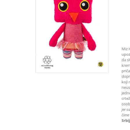
Miz 
upoz
da sl
kremp
prič
dopri
koji 
neust
jedn
crtež
osob
jer s
čime 
Srbij