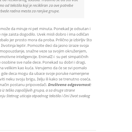
 od tekstila koji je recikliran za ove potrebe
zbede radna mesta za ranjive grupe.
Ne može da miruje ni pet minuta. Ponekad je odsutan i
nije zaista dogodilo. Uvek misli dobro i ima odličan
balo jer prosto mora da proba. Prilično je izbirljiv što
 životinja leptir. Pomozite deci da jasno izraze svoja
, samopouzdanje, snažne veze sa svojim okruženjem,
motivne inteligencije. EnimalZ-i su pet simpatičnih
ite osobine sve naše dece. Ponekad su dobri i dragi,
vima velikim kao kuća. Verujemo da će se svi pomalo
epa gde deca mogu da ubace svoje poruke namenjene
 neku svoju brigu, želju ili kako se trenutno oseća.
 način postanu pripovedači.
Društvena odgovornost
:
iz teško zapošljivih grupa
, a sa druge strane
ju štetnog uticaja otpadnog tekstila i čini život svakog