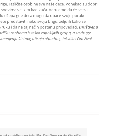
brige, različite osobine sve naše dece. Ponekad su dobri
 sa snovima velikim kao kuća. Verujemo da će se svi
vidu džepa gde deca mogu da ubace svoje poruke
predstaviti neku svoju brigu, želju ili kako se
 ruku i da na taj način postanu pripovedači.
Društvena
priliku
osobama iz teško zapošljivih grupa
, a sa druge
manjenju štetnog uticaja otpadnog tekstila i čini život
e od recikliranog tekstila. Trudimo se da što više