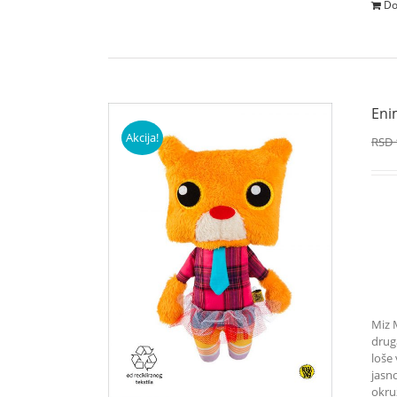
Do
Eni
Akcija!
RSD
Miz 
drug
loše 
jasn
okru