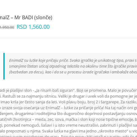
malZ – Mr BADI (slonče)
RSD
1,560.00
1,950.00
EnimalZ su lutke koje pričaju priče. Svaka igračka je unikatnog tipa, pravi s
smanjimo štetan uticaj otpadnog tekstila na okolinu time što igračke pravimo
(bezbedan za decu), kao i da se u procesu izrade igračaka i ambalaže obe
di je plašljivi slon - „Ja nisam baš siguran“. Boji se promena. Malo je povučen 
. Rastuži se za najmanju sitnicu. Veliki je drugar i uvek voli da pomogne jer j
 imao krila jer često sanja da leti. Voli plavu boju, broj 2 i šargarepe. Za raz
o izraze svoja osećanja uz EnimalZ – lutke za pričanje priča! Na taj način o
ženjem, drugarima i roditeljima što dugoročno doprinosi postavljanju osnova 
tičnih životinjica – meda, zec, sova, mačka i slon koji nose tipične emocije, 
gi, ponekad nemogući, šašavi i u isto vreme neustrašivi, zabrinuti i plačljivi
lo prepoznati u njima. Svaka lutka na glavi ima jedno „skrovito mesto“ u 
njene svom posebnom drugaru. Poruke mogu biti crteži na papiru gde će dete 