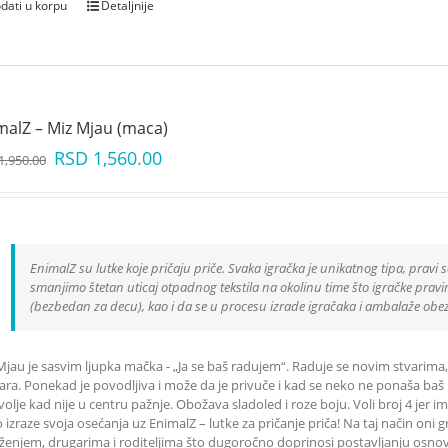
dati u korpu
Detaljnije
malZ – Miz Mjau (maca)
RSD
1,560.00
1,950.00
EnimalZ su lutke koje pričaju priče. Svaka igračka je unikatnog tipa, pravi s
smanjimo štetan uticaj otpadnog tekstila na okolinu time što igračke pravimo
(bezbedan za decu), kao i da se u procesu izrade igračaka i ambalaže obe
Mjau je sasvim ljupka mačka - „Ja se baš radujem“. Raduje se novim stvarima,
ara. Ponekad je povodljiva i može da je privuče i kad se neko ne ponaša baš 
volje kad nije u centru pažnje. Obožava sladoled i roze boju. Voli broj 4 jer 
o izraze svoja osećanja uz EnimalZ – lutke za pričanje priča! Na taj način o
ženjem, drugarima i roditeljima što dugoročno doprinosi postavljanju osnova 