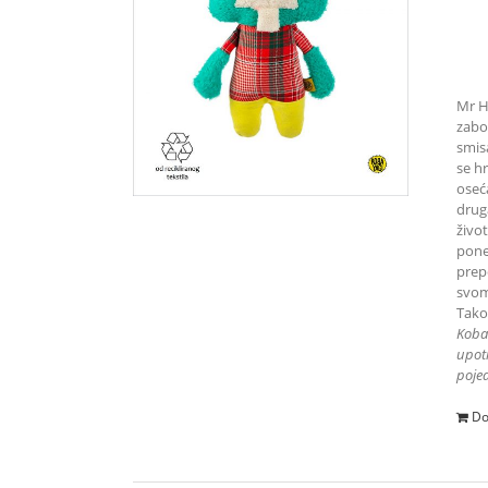
Mr H
zabo
smisa
se hr
oseć
drug
život
pone
prep
svom
Tako
K
oba
upotr
pojed
Do