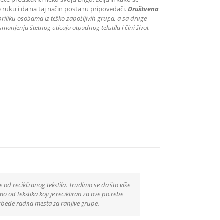
 ruku i da na taj način postanu pripovedači.
Društvena
priliku
osobama iz teško zapošljivih grupa
, a sa druge
manjenju štetnog uticaja otpadnog tekstila i čini život
e od recikliranog tekstila. Trudimo se da što više
 od tekstika koji je recikliran za ove potrebe
zbede radna mesta za ranjive grupe.