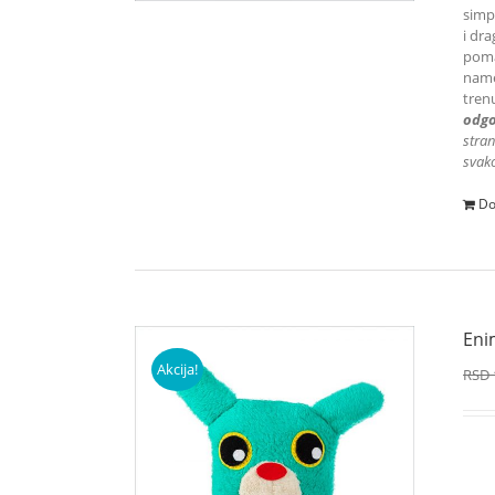
simpa
i dra
poma
name
tren
odgo
stran
svako
Do
Eni
Akcija!
RSD