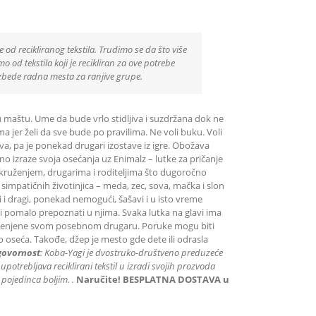
e od recikliranog tekstila. Trudimo se da što više
 od tekstila koji je recikliran za ove potrebe
zbede radna mesta za ranjive grupe.
u maštu. Ume da bude vrlo stidljiva i suzdržana dok ne
 jer želi da sve bude po pravilima. Ne voli buku. Voli
jiva, pa je ponekad drugari izostave iz igre. Obožava
no izraze svoja osećanja uz Enimalz – lutke za pričanje
okruženjem, drugarima i roditeljima što dugoročno
 simpatičnih životinjica – meda, zec, sova, mačka i slon
i i dragi, ponekad nemogući, šašavi i u isto vreme
svi pomalo prepoznati u njima. Svaka lutka na glavi ima
amenjene svom posebnom drugaru. Poruke mogu biti
no oseća. Takođe, džep je mesto gde dete ili odrasla
govornost
: K
oba-Yagi je dvostruko-društveno preduzeće
 upotrebljava reciklirani tekstil u izradi svojih prozvoda
 pojedinca boljim.
.
Naručite! BESPLATNA DOSTAVA u