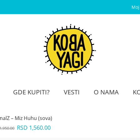
Moj
GDE KUPITI?
VESTI
O NAMA
K
malZ – Miz Huhu (sova)
RSD
1,560.00
1,950.00