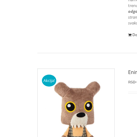
tren
odgo
stran
svako
Do
Eni
Akcija!
RSD