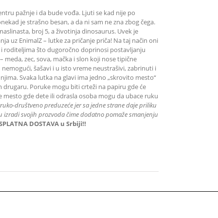
centru pažnje i da bude vođa. Ljuti se kad nije po
Ponekad je strašno besan, a da ni sam ne zna zbog čega.
maslinasta, broj 5, a životinja dinosaurus. Uvek je
a uz EnimalZ – lutke za pričanje priča! Na taj način oni
 roditeljima što dugoročno doprinosi postavljanju
 – meda, zec, sova, mačka i slon koji nose tipične
nemogući, šašavi i u isto vreme neustrašivi, zabrinuti i
 njima. Svaka lutka na glavi ima jedno „skrovito mesto“
rugaru. Poruke mogu biti crteži na papiru gde će
p je mesto gde dete ili odrasla osoba mogu da ubace ruku
truko-društveno preduzeće jer sa jedne strane daje priliku
til u izradi svojih prozvoda čime dodatno pomaže smanjenju
SPLATNA DOSTAVA u Srbiji!!