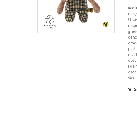
Mr 
njeg
U suš
rasp
grad
osnov
emoci
plač
u vi
dete
i da
osob
štetn
Do