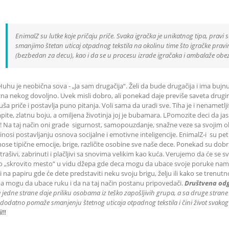
EnimalZ su lutke koje pričaju priče. Svaka igračka je unikatnog tipa, pravi s
smanjimo štetan uticaj otpadnog tekstila na okolinu time što igračke pravimo
(bezbedan za decu), kao i da se u procesu izrade igračaka i ambalaže obe
Huhu je neobična sova - „Ja sam drugačija“. Želi da bude drugačija i ima bujn
na nekog dovoljno. Uvek misli dobro, ali ponekad daje previše saveta drugima
uša priče i postavlja puno pitanja. Voli sama da uradi sve. Tiha je i nenametl
ite, zlatnu boju, a omiljena životinja joj je bubamara. LPomozite deci da jas
a! Na taj način oni grade sigurnost, samopouzdanje, snažne veze sa svojim 
nosi postavljanju osnova socijalne i emotivne inteligencije. EnimalZ-i su pet
nose tipične emocije, brige, različite osobine sve naše dece. Ponekad su dobr
rašivi, zabrinuti i plačljivi sa snovima velikim kao kuća. Verujemo da će se 
o „skrovito mesto“ u vidu džepa gde deca mogu da ubace svoje poruke n
i na papiru gde će dete predstaviti neku svoju brigu, želju ili kako se trenut
a mogu da ubace ruku i da na taj način postanu pripovedači.
Društvena od
a jedne strane daje priliku
osobama iz teško zapošljivih grupa
, a sa druge strane
dodatno pomaže smanjenju štetnog uticaja otpadnog tekstila i čini život svakog
i!!