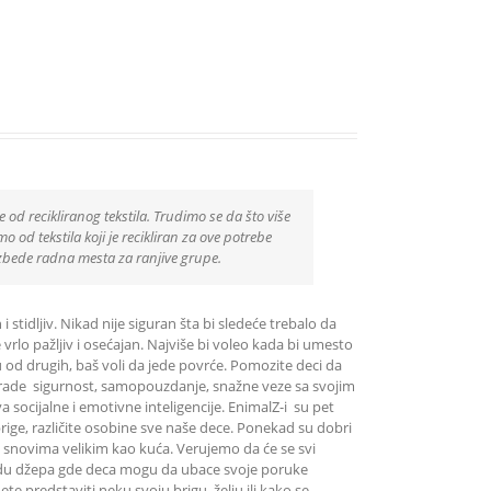
e od recikliranog tekstila. Trudimo se da što više
 od tekstila koji je recikliran za ove potrebe
zbede radna mesta za ranjive grupe.
i stidljiv. Nikad nije siguran šta bi sledeće trebalo da
e vrlo pažljiv i osećajan. Najviše bi voleo kada bi umesto
liku od drugih, baš voli da jede povrće. Pomozite deci da
ni grade sigurnost, samopouzdanje, snažne veze sa svojim
socijalne i emotivne inteligencije. EnimalZ-i su pet
brige, različite osobine sve naše dece. Ponekad su dobri
 sa snovima velikim kao kuća. Verujemo da će se svi
vidu džepa gde deca mogu da ubace svoje poruke
predstaviti neku svoju brigu, želju ili kako se