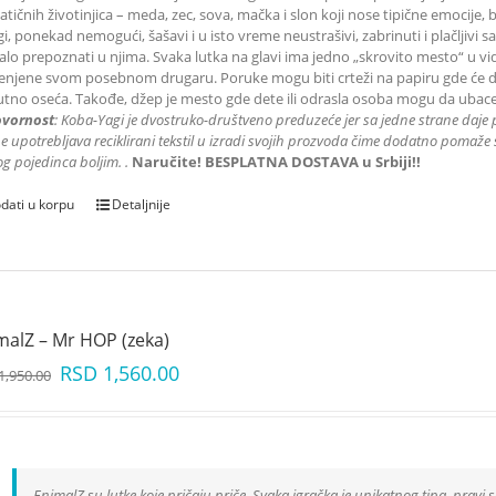
tičnih životinjica – meda, zec, sova, mačka i slon koji nose tipične emocije, 
gi, ponekad nemogući, šašavi i u isto vreme neustrašivi, zabrinuti i plačljivi
lo prepoznati u njima. Svaka lutka na glavi ima jedno „skrovito mesto“ u 
njene svom posebnom drugaru. Poruke mogu biti crteži na papiru gde će dete 
utno oseća. Takođe, džep je mesto gde dete ili odrasla osoba mogu da ubace
vornost
: K
oba-Yagi je dvostruko-društveno preduzeće jer sa jedne strane daje 
e upotrebljava reciklirani tekstil u izradi svojih prozvoda čime dodatno pomaže s
g pojedinca boljim.
.
Naručite! BESPLATNA DOSTAVA u Srbiji!!
dati u korpu
Detaljnije
malZ – Mr HOP (zeka)
RSD
1,560.00
1,950.00
EnimalZ su lutke koje pričaju priče. Svaka igračka je unikatnog tipa, pravi s