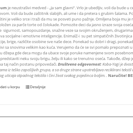
Bum
je neustrašivi medved - „Ja sam glavni“. Vrlo je ubedljiv, voli da bude u 
ovom. Voli da bude zaštitnik slabijih, ali ume i da pretera s grubim šalama. 
tini je veliko srce i traži da mu se posveti puno pažnje. Omiljena boja mu je 
oložen za parče torte od čolokade. Pomozite deci da jasno izraze svoja osećanj
e sigurnost, samopouzdanje, snažne veze sa svojim okruženjem, drugarima i
a socijalne i emotivne inteligencije. EnimalZ-i su pet simpatičnih životinjica
je, brige, različite osobine sve naše dece. Ponekad su dobri i dragi, ponekad 
ljivi sa snovima velikim kao kuća. Verujemo da će se svi pomalo prepoznati u
du džepa gde deca mogu da ubace svoje poruke namenjene svom posebnom d
 predstaviti neku svoju brigu, želju ili kako se trenutno oseća. Takođe, dže
 na taj način postanu pripovedači.
Društvena odgovornost
: K
oba-Yagi je dvos
ama iz teško zapošljivih grupa
, a sa druge strane upotrebljava reciklirani teks
og uticaja otpadnog tekstila i čini život svakog pojedinca boljim.
.
Naručite! BE
dati u korpu
Detaljnije