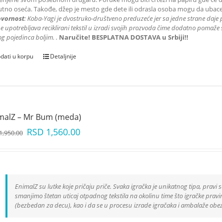
utno oseća. Takođe, džep je mesto gde dete ili odrasla osoba mogu da ubace
vornost
: K
oba-Yagi je dvostruko-društveno preduzeće jer sa jedne strane daje 
e upotrebljava reciklirani tekstil u izradi svojih prozvoda čime dodatno pomaže s
g pojedinca boljim.
.
Naručite! BESPLATNA DOSTAVA u Srbiji!!
dati u korpu
Detaljnije
malZ – Mr Bum (meda)
RSD
1,560.00
1,950.00
EnimalZ su lutke koje pričaju priče. Svaka igračka je unikatnog tipa, pravi s
smanjimo štetan uticaj otpadnog tekstila na okolinu time što igračke pravimo
(bezbedan za decu), kao i da se u procesu izrade igračaka i ambalaže obe