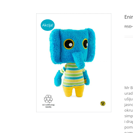
Eni
Akcija!
RSD
Mr Ba
uradi
ušiju
jasn
okru
simpa
i dra
poma
name