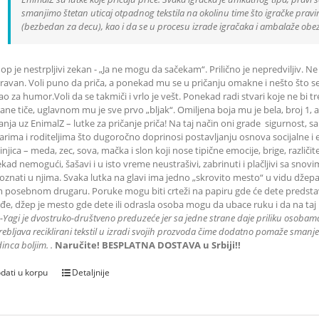
smanjimo štetan uticaj otpadnog tekstila na okolinu time što igračke pravimo
(bezbedan za decu), kao i da se u procesu izrade igračaka i ambalaže obe
op je nestrpljivi zekan - „Ja ne mogu da sačekam“. Prilično je nepredviljiv. 
ravan. Voli puno da priča, a ponekad mu se u pričanju omakne i nešto što se 
o za humor.Voli da se takmiči i vrlo je vešt. Ponekad radi stvari koje ne bi tre
ane tiče, uglavnom mu je sve prvo „bljak“. Omiljena boja mu je bela, broj 1, a
anja uz EnimalZ – lutke za pričanje priča! Na taj način oni grade sigurnost
arima i roditeljima što dugoročno doprinosi postavljanju osnova socijalne i e
injica – meda, zec, sova, mačka i slon koji nose tipične emocije, brige, različ
kad nemogući, šašavi i u isto vreme neustrašivi, zabrinuti i plačljivi sa sno
oznati u njima. Svaka lutka na glavi ima jedno „skrovito mesto“ u vidu dž
 posebnom drugaru. Poruke mogu biti crteži na papiru gde će dete predstaviti
đe, džep je mesto gde dete ili odrasla osoba mogu da ubace ruku i da na taj
-Yagi je dvostruko-društveno preduzeće jer sa jedne strane daje priliku
osobama 
ebljava reciklirani tekstil u izradi svojih prozvoda čime dodatno pomaže smanjen
inca boljim.
.
Naručite! BESPLATNA DOSTAVA u Srbiji!!
dati u korpu
Detaljnije