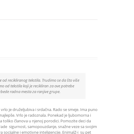
e od recikliranog tekstila. Trudimo se da što više
 od tekstila koji je recikliran za ove potrebe
zbede radna mesta za ranjive grupe.
 vrlo je druželjubiva i srdačna. Rado se smeje. Ima puno
najlepše. Vrlo je radoznala. Ponekad je ljubomorna i
ima toliko članova u njenoj porodici. Pomozite deci da
ni grade sigurnost, samopouzdanje, snažne veze sa svojim
socijalne i emotivne inteligencije. EnimalZ-i su pet