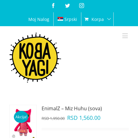
Facebook
Twitter
Instagram
Moj Nalog
Srpski
Korpa
EnimalZ – Miz Huhu (sova)
Akcija!
RSD
1,560.00
RSD
1,950.00