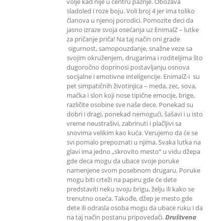
volje kad nije u centru pažnje. Obožava
sladoled i roze boju. Voli broj 4 jer ima toliko
članova u njenoj porodici. Pomozite deci da
jasno izraze svoja osećanja uz EnimalZ – lutke
za pričanje priča! Na taj način oni grade
sigurnost, samopouzdanje, snažne veze sa
svojim okruženjem, drugarima i roditeljima što
dugoročno doprinosi postavljanju osnova
socijalne i emotivne inteligencije. EnimalZ-i su
pet simpatičnih životinjica – meda, zec, sova,
mačka i slon koji nose tipične emocije, brige,
različite osobine sve naše dece. Ponekad su
dobri i dragi, ponekad nemogući, šašavi i u isto
vreme neustrašivi, zabrinuti i plačljivi sa
snovima velikim kao kuća. Verujemo da će se
svi pomalo prepoznati u njima. Svaka lutka na
glavi ima jedno „skrovito mesto“ u vidu džepa
gde deca mogu da ubace svoje poruke
namenjene svom posebnom drugaru. Poruke
mogu biti crteži na papiru gde će dete
predstaviti neku svoju brigu, želju ili kako se
trenutno oseća. Takođe, džep je mesto gde
dete ili odrasla osoba mogu da ubace ruku i da
na taj način postanu pripovedači.
Društvena