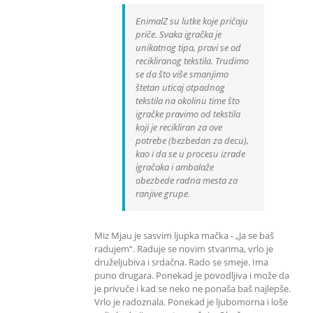
EnimalZ su lutke koje pričaju
priče. Svaka igračka je
unikatnog tipa, pravi se od
recikliranog tekstila. Trudimo
se da što više smanjimo
štetan uticaj otpadnog
tekstila na okolinu time što
igračke pravimo od tekstila
koji je recikliran za ove
potrebe (bezbedan za decu),
kao i da se u procesu izrade
igračaka i ambalaže
obezbede radna mesta za
ranjive grupe.
Miz Mjau je sasvim ljupka mačka - „Ja se baš
radujem“. Raduje se novim stvarima, vrlo je
druželjubiva i srdačna. Rado se smeje. Ima
puno drugara. Ponekad je povodljiva i može da
je privuče i kad se neko ne ponaša baš najlepše.
Vrlo je radoznala. Ponekad je ljubomorna i loše