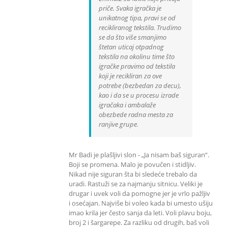
priče. Svaka igračka je
unikatnog tipa, pravi se od
recikliranog tekstila. Trudimo
se da što više smanjimo
štetan uticaj otpadnog
tekstila na okolinu time što
igračke pravimo od tekstila
koji je recikliran za ove
potrebe (bezbedan za decu),
kao i da se u procesu izrade
igračaka i ambalaže
obezbede radna mesta za
ranjive grupe.
Mr Badi je plašljivi slon - „Ja nisam baš siguran“.
Boji se promena. Malo je povučen i stidljiv.
Nikad nije siguran šta bi sledeće trebalo da
uradi. Rastuži se za najmanju sitnicu. Veliki je
drugar i uvek voli da pomogne jer je vrlo pažljiv
i osećajan. Najviše bi voleo kada bi umesto ušiju
imao krila jer često sanja da leti. Voli plavu boju,
broj 2 i šargarepe. Za razliku od drugih, baš voli