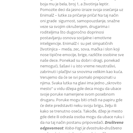
boja mu je bela, broj 1, a životinja leptir.
Pomozite deci da jasno izraze svoja osećanja uz
EnimalZ – lutke za pričanje priča! Na taj način
oni grade sigurnost, samopouzdanje, snažne
veze sa svojim okruženjem, drugarima i
roditeljima što dugoročno doprinosi
postavljanju osnova socijalne i emotivne
inteligencije. EnimalZ-i su pet simpatičnih
životinjica – meda, zec, sova, mačka i slon koji
nose tipične emocije, brige, različite osobine sve
naše dece. Ponekad su dobri i dragi, ponekad
nemogući, šašavi i u isto vreme neustrašivi,
zabrinuti i plačljivi sa snovima velikim kao kuća.
Verujemo da će se svi pomalo prepoznati u
njima. Svaka lutka na glavi ima jedno „skrovito
mesto“ u vidu džepa gde deca mogu da ubace
svoje poruke namenjene svom posebnom
drugaru. Poruke mogu biti crteži na papiru gde
će dete predstaviti neku svoju brigu, želju ili
kako se trenutno oseća. Takođe, džep je mesto
gde dete ili odrasla osoba mogu da ubace ruku i
da na taj način postanu pripovedači.
Društvena
odgovornost
: K
oba-Yagi je dvostruko-društveno