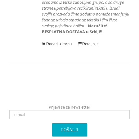
osobama iz teško zapošljivih grupa
, a sa druge
strane upotrebljava reciklirani tekstil u izradi
svojih prozvoda čime dodatno pomaže smanjenju
štetnog uticaja otpadnog tekstila i čini život
svakog pojedinca boljim.
.
Naručite!
BESPLATNA DOSTAVA u Srbiji!!
Dodati u korpu
Detaljnije
Prijavi se za newsletter