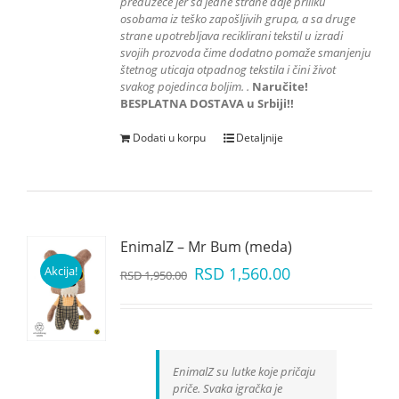
preduzeće jer sa jedne strane daje priliku
osobama iz teško zapošljivih grupa
, a sa druge
strane upotrebljava reciklirani tekstil u izradi
svojih prozvoda čime dodatno pomaže smanjenju
štetnog uticaja otpadnog tekstila i čini život
svakog pojedinca boljim.
.
Naručite!
BESPLATNA DOSTAVA u Srbiji!!
Dodati u korpu
Detaljnije
EnimalZ – Mr Bum (meda)
Akcija!
RSD
1,560.00
RSD
1,950.00
EnimalZ su lutke koje pričaju
priče. Svaka igračka je