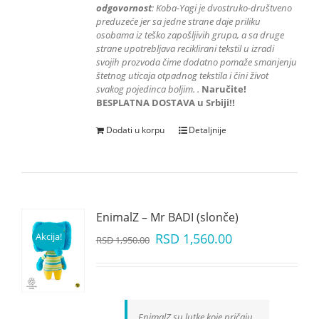
odgovornost
: K
oba-Yagi je dvostruko-društveno
preduzeće jer sa jedne strane daje priliku
osobama iz teško zapošljivih grupa
, a sa druge
strane upotrebljava reciklirani tekstil u izradi
svojih prozvoda čime dodatno pomaže smanjenju
štetnog uticaja otpadnog tekstila i čini život
svakog pojedinca boljim.
.
Naručite!
BESPLATNA DOSTAVA u Srbiji!!
Dodati u korpu
Detaljnije
EnimalZ – Mr BADI (slonče)
Akcija!
RSD
1,560.00
RSD
1,950.00
EnimalZ su lutke koje pričaju