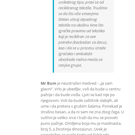
unikatnog tipa, pravi se od
recikliranog tekstila. Trudimo
se da što više smanjimo
štetan uticaj otpadnog
tekstila na okolinu time što
igračke pravimo od tekstika
koji je recikliran za ove
potrebe (bezbedan za decu),
kao i da se u procesu izrade
igračaka i ambalaže
obezbede radna mesta za
ranjive grupe.
Mr Bum
je neustrašivi medved - „Ja sam
glavni“. Vrlo je ubedljiv, voli da bude u centru
pažnje i da bude vođa. Ljuti se kad nije po
njegovom. Voli da bude zaštitnik slabijih, ali
ume i da pretera s grubim šalama. Ponekad je
strašno besan, a da ni sam ne zna zbog čega. U
suštini je veliko srce i traži da mu se posveti
puno pažnje. Omiljena boja mu je maslinasta,
broj 5, a životinja dinosaurus. Uvek je
raspoložen za parče torte od čolokade.