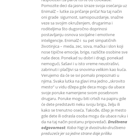
Pomozite deci da jasno izraze svoja osećanja uz
EnimalZ – lutke za pričanje priča! Na taj način
oni grade sigurnost, samopouzdanje, snažne
veze sa svojim okruženjem, drugarima i
roditeljima što dugoročno doprinosi
postavljanju osnova socijalne i emotivne
inteligencije. EnimalZ-i su pet simpatičnih
životinjica – meda, zec, sova, mačka i slon koji
nose tipične emocije, brige, različite osobine sve
naše dece. Ponekad su dobri i dragi, ponekad
nemogući, šašavi i u isto vreme neustrašivi,
zabrinuti i plačljivi sa snovima velikim kao kuća.
Verujemo da će se svi pomalo prepoznati u
njima. Svaka lutka na glavi ima jedno „skrovito
mesto“ u vidu džepa gde deca mogu da ubace
svoje poruke namenjene svom posebnom
drugaru. Poruke mogu biti crteži na papiru gde
će dete predstaviti neku svoju brigu, želju ili
kako se trenutno oseća. Takođe, džep je mesto
gde dete ili odrasla osoba mogu da ubace ruku i
da na taj način postanu pripovedači.
Društvena
odgovornost
: K
oba-Yagi je dvostruko-društveno
preduzeće jer sa jedne strane daje priliku