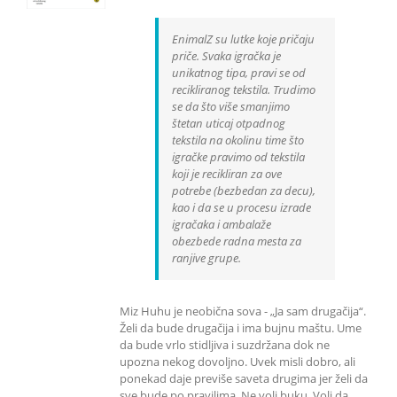
EnimalZ su lutke koje pričaju
priče. Svaka igračka je
unikatnog tipa, pravi se od
recikliranog tekstila. Trudimo
se da što više smanjimo
štetan uticaj otpadnog
tekstila na okolinu time što
igračke pravimo od tekstila
koji je recikliran za ove
potrebe (bezbedan za decu),
kao i da se u procesu izrade
igračaka i ambalaže
obezbede radna mesta za
ranjive grupe.
Miz Huhu je neobična sova - „Ja sam drugačija“.
Želi da bude drugačija i ima bujnu maštu. Ume
da bude vrlo stidljiva i suzdržana dok ne
upozna nekog dovoljno. Uvek misli dobro, ali
ponekad daje previše saveta drugima jer želi da
sve bude po pravilima. Ne voli buku. Voli da