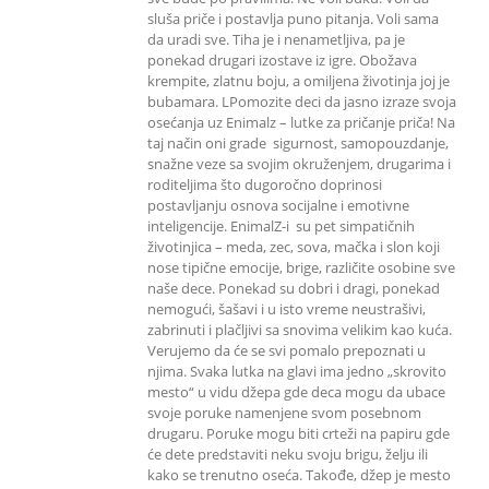
sluša priče i postavlja puno pitanja. Voli sama
da uradi sve. Tiha je i nenametljiva, pa je
ponekad drugari izostave iz igre. Obožava
krempite, zlatnu boju, a omiljena životinja joj je
bubamara. LPomozite deci da jasno izraze svoja
osećanja uz Enimalz – lutke za pričanje priča! Na
taj način oni grade sigurnost, samopouzdanje,
snažne veze sa svojim okruženjem, drugarima i
roditeljima što dugoročno doprinosi
postavljanju osnova socijalne i emotivne
inteligencije. EnimalZ-i su pet simpatičnih
životinjica – meda, zec, sova, mačka i slon koji
nose tipične emocije, brige, različite osobine sve
naše dece. Ponekad su dobri i dragi, ponekad
nemogući, šašavi i u isto vreme neustrašivi,
zabrinuti i plačljivi sa snovima velikim kao kuća.
Verujemo da će se svi pomalo prepoznati u
njima. Svaka lutka na glavi ima jedno „skrovito
mesto“ u vidu džepa gde deca mogu da ubace
svoje poruke namenjene svom posebnom
drugaru. Poruke mogu biti crteži na papiru gde
će dete predstaviti neku svoju brigu, želju ili
kako se trenutno oseća. Takođe, džep je mesto