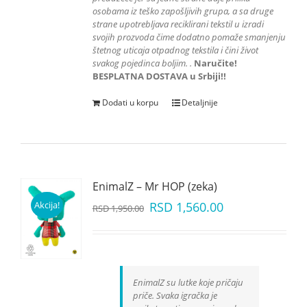
osobama iz teško zapošljivih grupa
, a sa druge
strane upotrebljava reciklirani tekstil u izradi
svojih prozvoda čime dodatno pomaže smanjenju
štetnog uticaja otpadnog tekstila i čini život
svakog pojedinca boljim.
.
Naručite!
BESPLATNA DOSTAVA u Srbiji!!
Dodati u korpu
Detaljnije
EnimalZ – Mr HOP (zeka)
Akcija!
RSD
1,560.00
RSD
1,950.00
EnimalZ su lutke koje pričaju
priče. Svaka igračka je