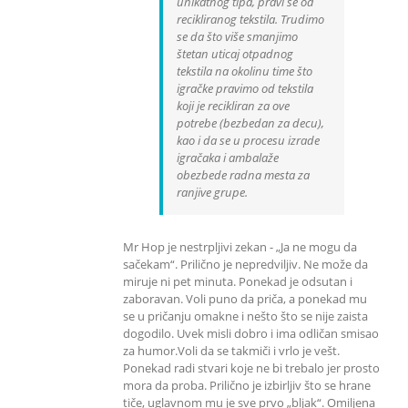
unikatnog tipa, pravi se od
recikliranog tekstila. Trudimo
se da što više smanjimo
štetan uticaj otpadnog
tekstila na okolinu time što
igračke pravimo od tekstila
koji je recikliran za ove
potrebe (bezbedan za decu),
kao i da se u procesu izrade
igračaka i ambalaže
obezbede radna mesta za
ranjive grupe.
Mr Hop je nestrpljivi zekan - „Ja ne mogu da
sačekam“. Prilično je nepredviljiv. Ne može da
miruje ni pet minuta. Ponekad je odsutan i
zaboravan. Voli puno da priča, a ponekad mu
se u pričanju omakne i nešto što se nije zaista
dogodilo. Uvek misli dobro i ima odličan smisao
za humor.Voli da se takmiči i vrlo je vešt.
Ponekad radi stvari koje ne bi trebalo jer prosto
mora da proba. Prilično je izbirljiv što se hrane
tiče, uglavnom mu je sve prvo „bljak“. Omiljena