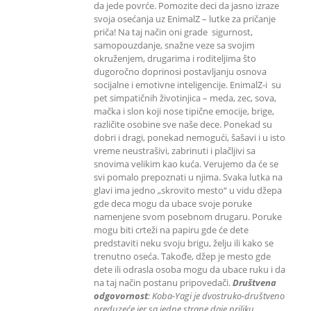
da jede povrće. Pomozite deci da jasno izraze
svoja osećanja uz EnimalZ – lutke za pričanje
priča! Na taj način oni grade sigurnost,
samopouzdanje, snažne veze sa svojim
okruženjem, drugarima i roditeljima što
dugoročno doprinosi postavljanju osnova
socijalne i emotivne inteligencije. EnimalZ-i su
pet simpatičnih životinjica – meda, zec, sova,
mačka i slon koji nose tipične emocije, brige,
različite osobine sve naše dece. Ponekad su
dobri i dragi, ponekad nemogući, šašavi i u isto
vreme neustrašivi, zabrinuti i plačljivi sa
snovima velikim kao kuća. Verujemo da će se
svi pomalo prepoznati u njima. Svaka lutka na
glavi ima jedno „skrovito mesto“ u vidu džepa
gde deca mogu da ubace svoje poruke
namenjene svom posebnom drugaru. Poruke
mogu biti crteži na papiru gde će dete
predstaviti neku svoju brigu, želju ili kako se
trenutno oseća. Takođe, džep je mesto gde
dete ili odrasla osoba mogu da ubace ruku i da
na taj način postanu pripovedači.
Društvena
odgovornost
: K
oba-Yagi je dvostruko-društveno
preduzeće jer sa jedne strane daje priliku