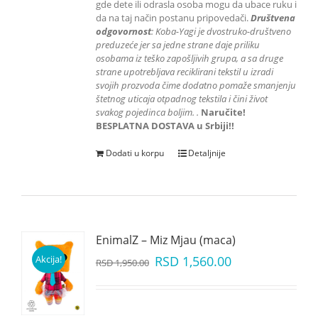
gde dete ili odrasla osoba mogu da ubace ruku i
da na taj način postanu pripovedači.
Društvena
odgovornost
: K
oba-Yagi je dvostruko-društveno
preduzeće jer sa jedne strane daje priliku
osobama iz teško zapošljivih grupa
, a sa druge
strane upotrebljava reciklirani tekstil u izradi
svojih prozvoda čime dodatno pomaže smanjenju
štetnog uticaja otpadnog tekstila i čini život
svakog pojedinca boljim.
.
Naručite!
BESPLATNA DOSTAVA u Srbiji!!
Dodati u korpu
Detaljnije
EnimalZ – Miz Mjau (maca)
Akcija!
RSD
1,560.00
RSD
1,950.00