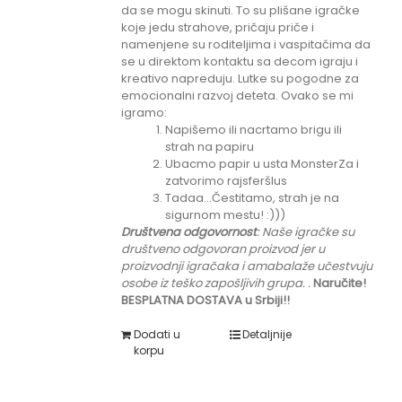
da se mogu skinuti. To su plišane igračke
koje jedu strahove, pričaju priče i
namenjene su roditeljima i vaspitačima da
se u direktom kontaktu sa decom igraju i
kreativo napreduju. Lutke su pogodne za
emocionalni razvoj deteta. Ovako se mi
igramo:
Napišemo ili nacrtamo brigu ili
strah na papiru
Ubacmo papir u usta MonsterZa i
zatvorimo rajsferšlus
Tadaa...Čestitamo, strah je na
sigurnom mestu! :)))
Društvena odgovornost
: Naše igračke su
društveno odgovoran proizvod jer u
proizvodnji igračaka i amabalaže učestvuju
osobe iz teško zapošljivih grupa.
.
Naručite!
BESPLATNA DOSTAVA u Srbiji!!
Dodati u
Detaljnije
korpu