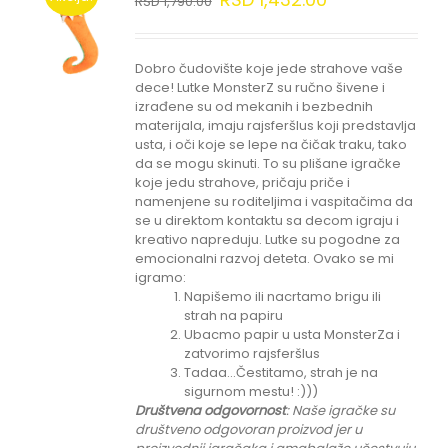
RSD
1,790.00
Dobro čudovište koje jede strahove vaše
dece! Lutke MonsterZ su ručno šivene i
izrađene su od mekanih i bezbednih
materijala, imaju rajsferšlus koji predstavlja
usta, i oči koje se lepe na čičak traku, tako
da se mogu skinuti. To su plišane igračke
koje jedu strahove, pričaju priče i
namenjene su roditeljima i vaspitačima da
se u direktom kontaktu sa decom igraju i
kreativo napreduju. Lutke su pogodne za
emocionalni razvoj deteta. Ovako se mi
igramo:
Napišemo ili nacrtamo brigu ili
strah na papiru
Ubacmo papir u usta MonsterZa i
zatvorimo rajsferšlus
Tadaa...Čestitamo, strah je na
sigurnom mestu! :)))
Društvena odgovornost
: Naše igračke su
društveno odgovoran proizvod jer u