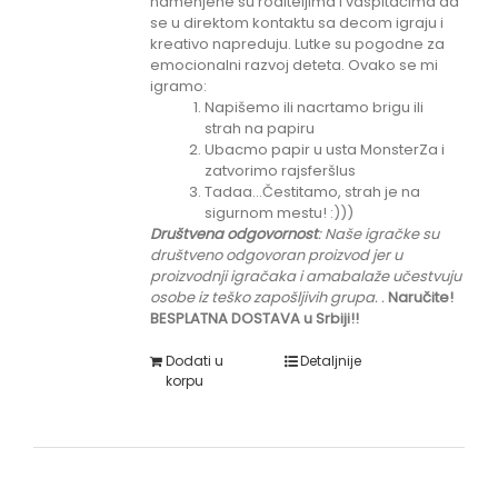
namenjene su roditeljima i vaspitačima da
se u direktom kontaktu sa decom igraju i
kreativo napreduju. Lutke su pogodne za
emocionalni razvoj deteta. Ovako se mi
igramo:
Napišemo ili nacrtamo brigu ili
strah na papiru
Ubacmo papir u usta MonsterZa i
zatvorimo rajsferšlus
Tadaa...Čestitamo, strah je na
sigurnom mestu! :)))
Društvena odgovornost
: Naše igračke su
društveno odgovoran proizvod jer u
proizvodnji igračaka i amabalaže učestvuju
osobe iz teško zapošljivih grupa.
.
Naručite!
BESPLATNA DOSTAVA u Srbiji!!
Dodati u
Detaljnije
korpu