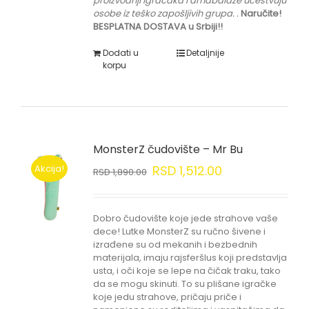
proizvodnji igračaka i amabalaže učestvuju
osobe iz teško zapošljivih grupa.
.
Naručite!
BESPLATNA DOSTAVA u Srbiji!!
Dodati u
Detaljnije
korpu
MonsterZ čudovište – Mr Bu
Akcija!
RSD
1,512.00
RSD
1,890.00
Dobro čudovište koje jede strahove vaše
dece! Lutke MonsterZ su ručno šivene i
izrađene su od mekanih i bezbednih
materijala, imaju rajsferšlus koji predstavlja
usta, i oči koje se lepe na čičak traku, tako
da se mogu skinuti. To su plišane igračke
koje jedu strahove, pričaju priče i