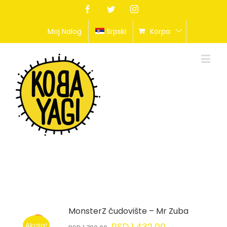
Facebook
Twitter
Instagram
Moj Nalog
Srpski
Korpa
MonsterZ čudovište – Mr Zuba
Akcija!
RSD
1,432.00