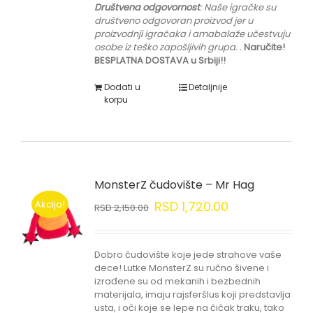
Društvena odgovornost
: Naše igračke su
društveno odgovoran proizvod jer u
proizvodnji igračaka i amabalaže učestvuju
osobe iz teško zapošljivih grupa.
.
Naručite!
BESPLATNA DOSTAVA u Srbiji!!
Dodati u
Detaljnije
korpu
MonsterZ čudovište – Mr Hag
Akcija!
RSD
1,720.00
RSD
2,150.00
Dobro čudovište koje jede strahove vaše
dece! Lutke MonsterZ su ručno šivene i
izrađene su od mekanih i bezbednih
materijala, imaju rajsferšlus koji predstavlja
usta, i oči koje se lepe na čičak traku, tako