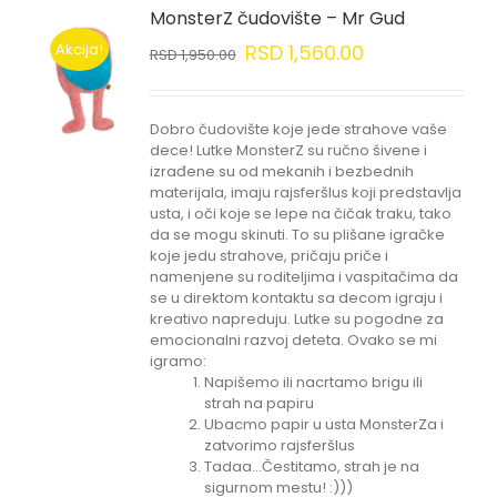
MonsterZ čudovište – Mr Gud
Akcija!
RSD
1,560.00
RSD
1,950.00
Dobro čudovište koje jede strahove vaše
dece! Lutke MonsterZ su ručno šivene i
izrađene su od mekanih i bezbednih
materijala, imaju rajsferšlus koji predstavlja
usta, i oči koje se lepe na čičak traku, tako
da se mogu skinuti. To su plišane igračke
koje jedu strahove, pričaju priče i
namenjene su roditeljima i vaspitačima da
se u direktom kontaktu sa decom igraju i
kreativo napreduju. Lutke su pogodne za
emocionalni razvoj deteta. Ovako se mi
igramo:
Napišemo ili nacrtamo brigu ili
strah na papiru
Ubacmo papir u usta MonsterZa i
zatvorimo rajsferšlus
Tadaa...Čestitamo, strah je na
sigurnom mestu! :)))