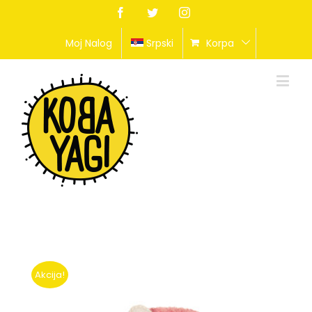
Facebook
Twitter
Instagram
Moj Nalog
Srpski
Korpa
Akcija!