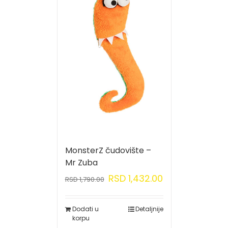
MonsterZ čudovište –
Mr Zuba
RSD
1,432.00
RSD
1,790.00
Dodati u
Detaljnije
korpu