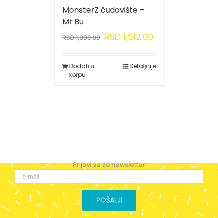
MonsterZ čudovište –
Mr Bu
RSD
1,512.00
RSD
1,890.00
Dodati u
Detaljnije
korpu
Prijavi se za newsletter