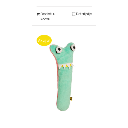
Dodati u
Detaljnije
korpu
Akcija!