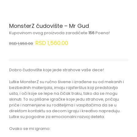
MonsterZ čudovište – Mr Gud
Kupovinom ovog proizvoda zaradićete
156
Poena!
RSD
1,560.00
RSD
1,950.00
Dobro čudovište koje jede strahove vaše dece!
Lutke MonsterZ su ručno šivene i izrađene su od mekanih i
bezbednih materijala, imaju rajsferšlus koji predstavlja
usta, i oči koje se lepe na čičak traku, tako da se mogu
skinuti. To su plišane igračke koje jedu strahove, pričaju
priče i namenjene su roditeljima i vaspitačima da se u
direktom kontaktu sa decom igraju i kreativo napreduju.
Lutke su pogodne za emocionalni razvoj deteta.
Ovako se mi igramo: