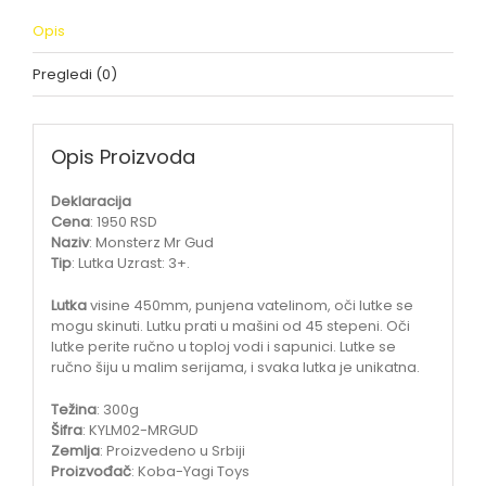
Opis
Pregledi (0)
Opis Proizvoda
Deklaracija
Cena
: 1950 RSD
Naziv
: Monsterz Mr Gud
Tip
: Lutka Uzrast: 3+.
Lutka
visine 450mm, punjena vatelinom, oči lutke se
mogu skinuti. Lutku prati u mašini od 45 stepeni. Oči
lutke perite ručno u toploj vodi i sapunici. Lutke se
ručno šiju u malim serijama, i svaka lutka je unikatna.
Težina
: 300g
Šifra
: KYLM02-MRGUD
Zemlja
: Proizvedeno u Srbiji
Proizvođač
: Koba-Yagi Toys