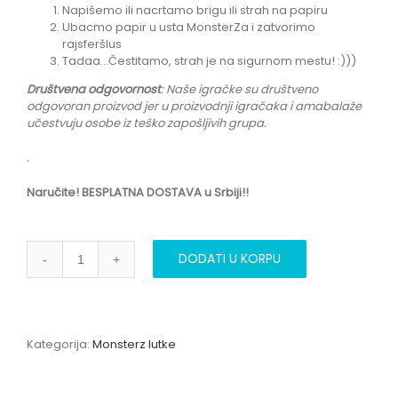
Napišemo ili nacrtamo brigu ili strah na papiru
Ubacmo papir u usta MonsterZa i zatvorimo
rajsferšlus
Tadaa…Čestitamo, strah je na sigurnom mestu! :)))
Društvena odgovornost
: Naše igračke su društveno
odgovoran proizvod jer u proizvodnji igračaka i amabalaže
učestvuju
osobe iz teško zapošljivih grupa.
.
Naručite! BESPLATNA DOSTAVA u Srbiji!!
DODATI U KORPU
Kategorija:
Monsterz lutke