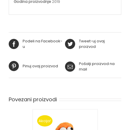
Godina proizvodnje
2019
Podeli na Facebook-
Tweet-uj ovaj
u
proizvod
Pošalji proizvod na
Pinuj ovaj proizvod
mail
Povezani proizvodi
Akcija!