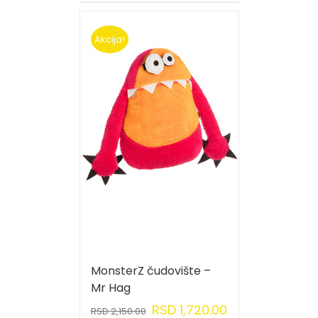
Akcija!
MonsterZ čudovište –
Mr Hag
RSD
1,720.00
RSD
2,150.00