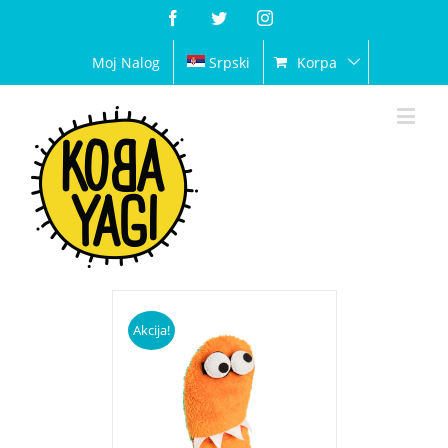
Facebook
Twitter
Instagram
Moj Nalog
Srpski
Korpa
Akcija!