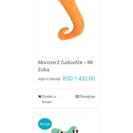
MonsterZ čudovište – Mr
Zuba
RSD
1,432.00
RSD
1,790.00
Dodati u
Detaljnije
korpu
Akcija!