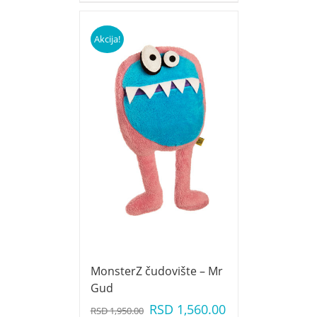
Akcija!
MonsterZ čudovište – Mr
Gud
RSD
1,560.00
RSD
1,950.00