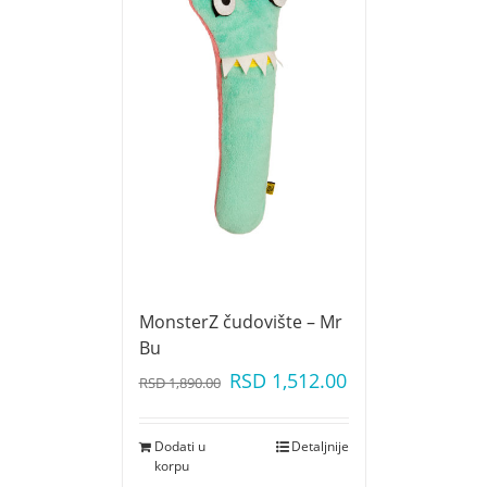
MonsterZ čudovište – Mr
Bu
RSD
1,512.00
RSD
1,890.00
Dodati u
Detaljnije
korpu