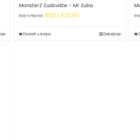
MonsterZ čudovište – Mr Zuba
Mo
RSD
1,432.00
RSD
1,790.00
RS
nije
Dodati u korpu
Detaljnije