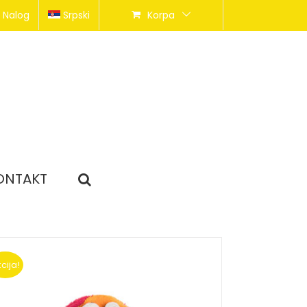
 Nalog
Srpski
Korpa
ONTAKT
cija!