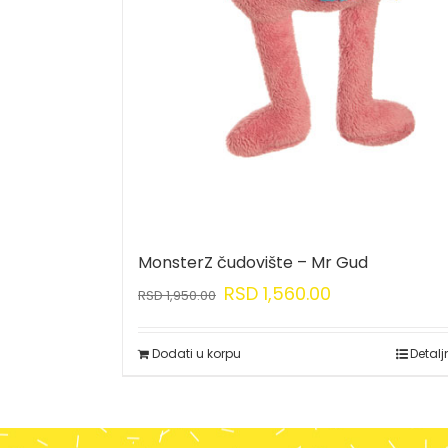
MonsterZ čudovište – Mr Gud
RSD
1,560.00
RSD
1,950.00
Dodati u korpu
Detalj