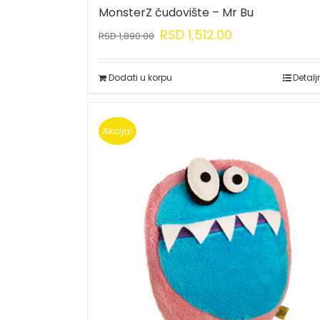
MonsterZ čudovište – Mr Bu
RSD
1,512.00
RSD
1,890.00
Dodati u korpu
Detalj
Akcija!