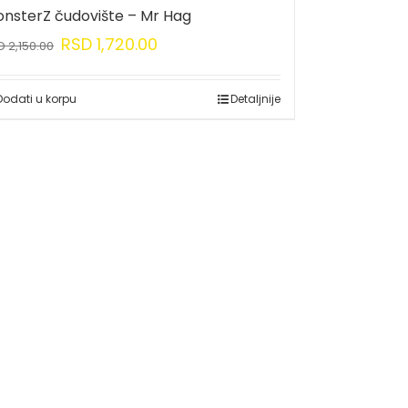
nsterZ čudovište – Mr Hag
RSD
1,720.00
D
2,150.00
Dodati u korpu
Detaljnije