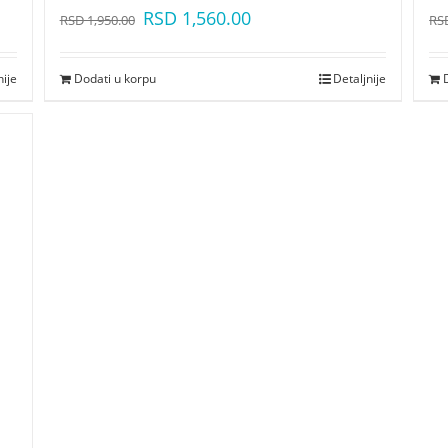
RSD
1,560.00
RSD
1,950.00
RS
nije
Dodati u korpu
Detaljnije