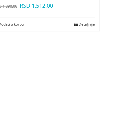
RSD
1,512.00
D
1,890.00
Dodati u korpu
Detaljnije