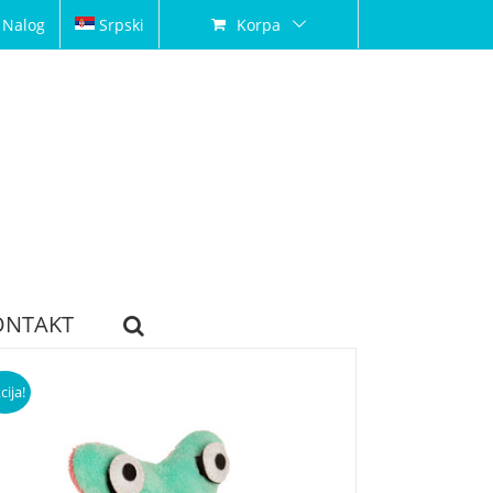
 Nalog
Srpski
Korpa
ONTAKT
cija!