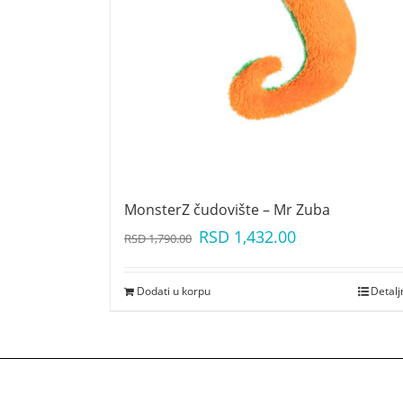
MonsterZ čudovište – Mr Zuba
RSD
1,432.00
RSD
1,790.00
Dodati u korpu
Detalj