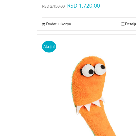
RSD
1,720.00
RSD
2,150.00
Dodati u korpu
Detalj
Akcija!