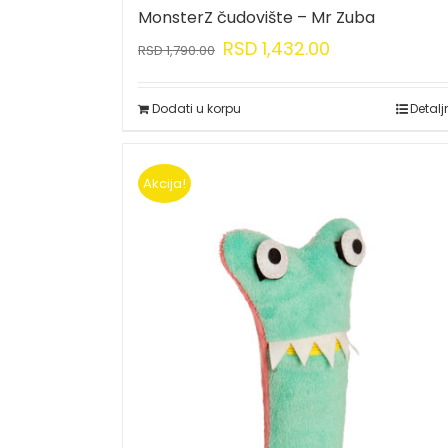
MonsterZ čudovište – Mr Zuba
RSD
1,432.00
RSD
1,790.00
Dodati u korpu
Detalj
Akcija!