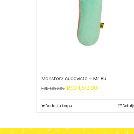
MonsterZ čudovište – Mr Bu
RSD
1,512.00
RSD
1,890.00
Dodati u korpu
Detalj