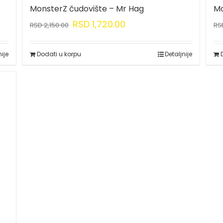
MonsterZ čudovište – Mr Hag
Mo
RSD
1,720.00
RSD
2,150.00
RS
nije
Dodati u korpu
Detaljnije