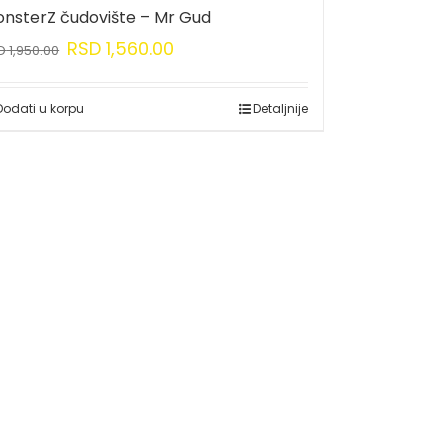
nsterZ čudovište – Mr Gud
RSD
1,560.00
D
1,950.00
Dodati u korpu
Detaljnije