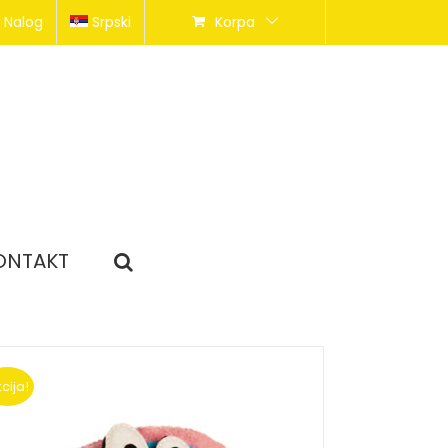
 Nalog
Srpski
Korpa
ONTAKT
cija!