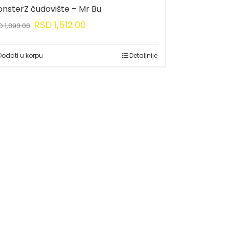
nsterZ čudovište – Mr Bu
RSD
1,512.00
D
1,890.00
Dodati u korpu
Detaljnije