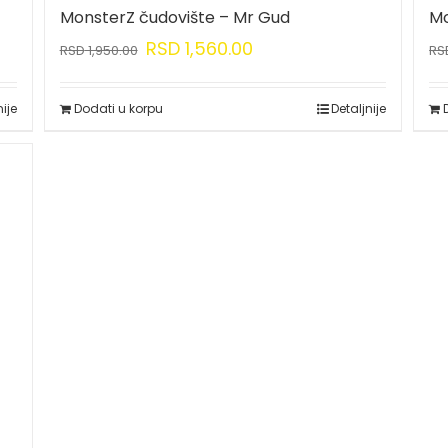
MonsterZ čudovište – Mr Gud
Mo
RSD
1,560.00
RSD
1,950.00
RS
nije
Dodati u korpu
Detaljnije