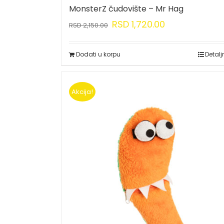
MonsterZ čudovište – Mr Hag
RSD
1,720.00
RSD
2,150.00
Dodati u korpu
Detalj
Akcija!