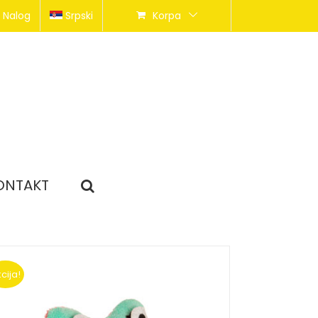
 Nalog
Srpski
Korpa
ONTAKT
cija!