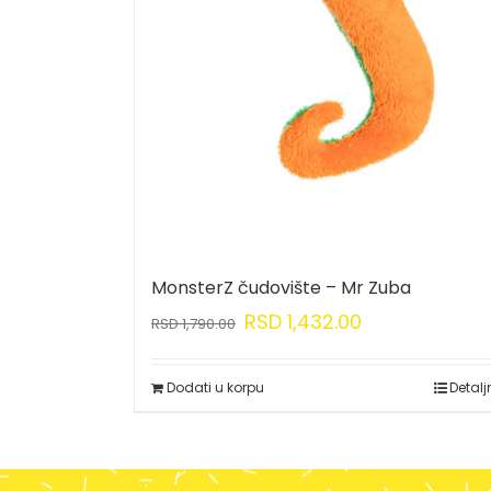
MonsterZ čudovište – Mr Zuba
RSD
1,432.00
RSD
1,790.00
Dodati u korpu
Detalj