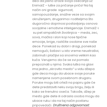
deci da jasno izraze svoja osećanja uz
EnimalZ – lutke za pričanje priča! Na taj
način oni grade sigurnost,
samopouzdanje, snažne veze sa svojim
okruženjem, drugarima i roditeljima što
dugoročno doprinosi postavljanju osnova
socijalne i emotivne inteligencije. EnimalZ-i
su pet simpatičnih životinjica – meda, zec,
sova, mačka i slon koji nose tipične
emocije, brige, različite osobine sve naše
dece. Ponekad su dobri i dragi, ponekad
nemogući, šašavi i u isto vreme neustrašivi,
zabrinuti i plačljivi sa snovima velikim kao
kuća. Verujemo da će se svi pomalo
prepoznati u njima. Svaka lutka na glavi
ima jedno „skrovito mesto“ u vidu džepa
gde deca mogu da ubace svoje poruke
namenjene svom posebnom drugaru.
Poruke mogu biti crteži na papiru gde će
dete predstaviti neku svoju brigu, želju ili
kako se trenutno oseća. Takođe, džep je
mesto gde dete ili odrasla osoba mogu da
ubace ruku i da na taj način postanu
pripovedači.
Društvena odgovornost
: