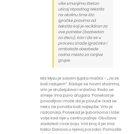
više smanjimo štetan
uticaj otpadnog tekstila
na okolinu time što
igračke pravimo od
tekstila koji je recikliran za
ove potrebe (bezbedan
za decu), kao i da se u
procesu izrade igračaka i
ambalaže obezbede
radna mesta za ranjive
grupe.
Miz Mjau je sasvim ljupka mačka - „Ja se
baš radujem“. Raduje se novim stvarima,
vrlo je druželjubiva i srdačna. Rado se
smeje. Ima puno drugara. Ponekad je
povodljiva i može da je privuče i kad se
neko ne ponaša baš najlepše. Vrlo je
radoznala. Ponekad je ljubomorna i loše
volje kad nije u centru pažnje. Obožava
sladoled i roze boju. Voli broj 4 jer ima
toliko članova u njenoj porodici. Pomozite