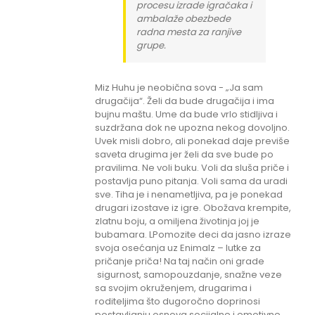
procesu izrade igračaka i
ambalaže obezbede
radna mesta za ranjive
grupe.
Miz Huhu je neobična sova - „Ja sam
drugačija“. Želi da bude drugačija i ima
bujnu maštu. Ume da bude vrlo stidljiva i
suzdržana dok ne upozna nekog dovoljno.
Uvek misli dobro, ali ponekad daje previše
saveta drugima jer želi da sve bude po
pravilima. Ne voli buku. Voli da sluša priče i
postavlja puno pitanja. Voli sama da uradi
sve. Tiha je i nenametljiva, pa je ponekad
drugari izostave iz igre. Obožava krempite,
zlatnu boju, a omiljena životinja joj je
bubamara. LPomozite deci da jasno izraze
svoja osećanja uz Enimalz – lutke za
pričanje priča! Na taj način oni grade
sigurnost, samopouzdanje, snažne veze
sa svojim okruženjem, drugarima i
roditeljima što dugoročno doprinosi
postavljanju osnova socijalne i emotivne