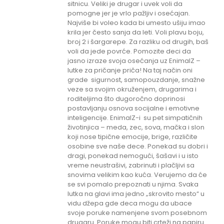
sitnicu. Veliki je drugar i uvek voli da
pomogne jer je vrlo pažljiv i osećajan.
Najviše bi voleo kada bi umesto ušiju imao
krila jer često sanja da leti. Voli plavu boju,
broj 2 i šargarepe. Za razliku od drugih, baš
voli da jede povrće. Pomozite deci da
jasno izraze svoja osećanja uz EnimalZ –
lutke za pričanje priča! Na taj način oni
grade sigurnost, samopouzdanje, snažne
veze sa svojim okruženjem, drugarima i
roditeljima što dugoročno doprinosi
postavljanju osnova socijalne i emotivne
inteligencije. EnimalZ-i su pet simpatičnih
životinjica – meda, zec, sova, mačka i slon
koji nose tipične emocije, brige, različite
osobine sve naše dece. Ponekad su dobri i
dragi, ponekad nemogući, šašavi i u isto
vreme neustrašivi, zabrinuti i plačljivi sa
snovima velikim kao kuća. Verujemo da će
se svi pomalo prepoznati u njima. Svaka
lutka na glavi ima jedno „skrovito mesto“ u
vidu džepa gde deca mogu da ubace
svoje poruke namenjene svom posebnom
drugaru. Poruke mogu biti crteži na papiru