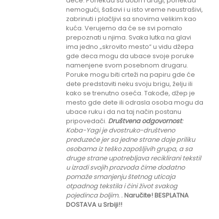
dece. Ponekad su dobri i dragi, ponekad
nemogući, šašavi i u isto vreme neustrašivi,
zabrinuti i plačljivi sa snovima velikim kao
kuća. Verujemo da će se svi pomalo
prepoznati u njima. Svaka lutka na glavi
ima jedno „skrovito mesto“ u vidu džepa
gde deca mogu da ubace svoje poruke
namenjene svom posebnom drugaru.
Poruke mogu biti crteži na papiru gde će
dete predstaviti neku svoju brigu, želju ili
kako se trenutno oseća. Takođe, džep je
mesto gde dete ili odrasla osoba mogu da
ubace ruku i da na taj način postanu
pripovedači.
Društvena odgovornost
:
K
oba-Yagi je dvostruko-društveno
preduzeće jer sa jedne strane daje priliku
osobama iz teško zapošljivih grupa
, a sa
druge strane upotrebljava reciklirani tekstil
u izradi svojih prozvoda čime dodatno
pomaže smanjenju štetnog uticaja
otpadnog tekstila i čini život svakog
pojedinca boljim.
.
Naručite! BESPLATNA
DOSTAVA u Srbiji!!