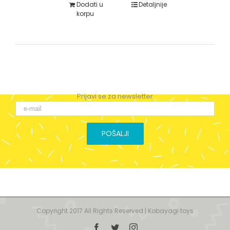
Dodati u
Detaljnije
korpu
Prijavi se za newsletter
Copyright 2017 All Rights Reserved | Kobayagi toys
Facebook
Twitter
Instagram