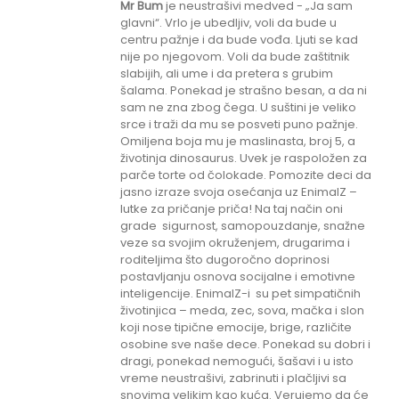
Mr Bum
je neustrašivi medved - „Ja sam
glavni“. Vrlo je ubedljiv, voli da bude u
centru pažnje i da bude vođa. Ljuti se kad
nije po njegovom. Voli da bude zaštitnik
slabijih, ali ume i da pretera s grubim
šalama. Ponekad je strašno besan, a da ni
sam ne zna zbog čega. U suštini je veliko
srce i traži da mu se posveti puno pažnje.
Omiljena boja mu je maslinasta, broj 5, a
životinja dinosaurus. Uvek je raspoložen za
parče torte od čolokade. Pomozite deci da
jasno izraze svoja osećanja uz EnimalZ –
lutke za pričanje priča! Na taj način oni
grade sigurnost, samopouzdanje, snažne
veze sa svojim okruženjem, drugarima i
roditeljima što dugoročno doprinosi
postavljanju osnova socijalne i emotivne
inteligencije. EnimalZ-i su pet simpatičnih
životinjica – meda, zec, sova, mačka i slon
koji nose tipične emocije, brige, različite
osobine sve naše dece. Ponekad su dobri i
dragi, ponekad nemogući, šašavi i u isto
vreme neustrašivi, zabrinuti i plačljivi sa
snovima velikim kao kuća. Verujemo da će