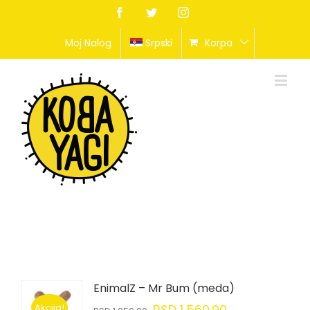
Facebook
Twitter
Instagram
Moj Nalog
Srpski
Korpa
EnimalZ – Mr Bum (meda)
Akcija!
RSD
1,560.00