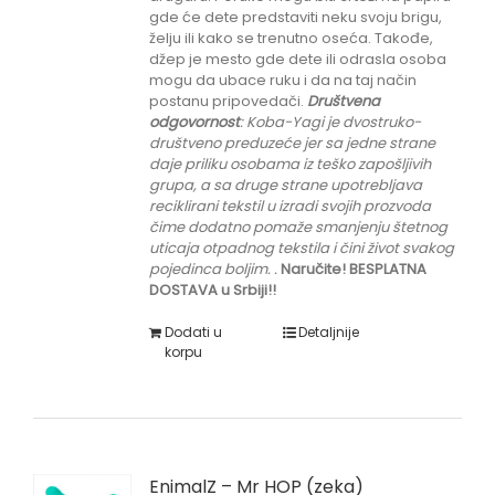
gde će dete predstaviti neku svoju brigu,
želju ili kako se trenutno oseća. Takođe,
džep je mesto gde dete ili odrasla osoba
mogu da ubace ruku i da na taj način
postanu pripovedači.
Društvena
odgovornost
: K
oba-Yagi je dvostruko-
društveno preduzeće jer sa jedne strane
daje priliku
osobama iz teško zapošljivih
grupa
, a sa druge strane upotrebljava
reciklirani tekstil u izradi svojih prozvoda
čime dodatno pomaže smanjenju štetnog
uticaja otpadnog tekstila i čini život svakog
pojedinca boljim.
.
Naručite! BESPLATNA
DOSTAVA u Srbiji!!
Dodati u
Detaljnije
korpu
EnimalZ – Mr HOP (zeka)