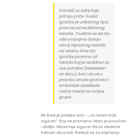
EnimalZ su lutke koje
pričaju priče. Svaka
igračka je unikatnog tipa,
pravi se od recikliranog
tekstila. Trudimo se da što
više smanjimo štetan
uticaj otpadnog tekstila
na okolinu time što
igračke pravimo od
tekstila koji je recikliran za
ove potrebe (bezbedan
za decu), kao i da se u
procesu izrade igračaka i
ambalaže obezbede
radna mesta za ranjive
grupe.
Mr Badi je plašljivi slon - „Ja nisam baš
siguran“. Boji se promena. Malo je povučen
i stidljiv. Nikad nije siguran šta bi sledeće
trebalo da uradi. Rastuži se za najmanju