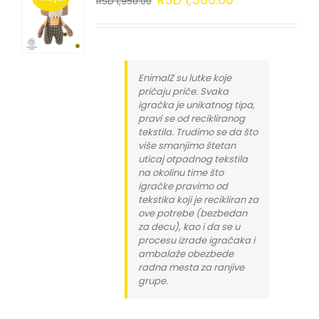
RSD
1,950.00
EnimalZ su lutke koje
pričaju priče. Svaka
igračka je unikatnog tipa,
pravi se od recikliranog
tekstila. Trudimo se da što
više smanjimo štetan
uticaj otpadnog tekstila
na okolinu time što
igračke pravimo od
tekstika koji je recikliran za
ove potrebe (bezbedan
za decu), kao i da se u
procesu izrade igračaka i
ambalaže obezbede
radna mesta za ranjive
grupe.