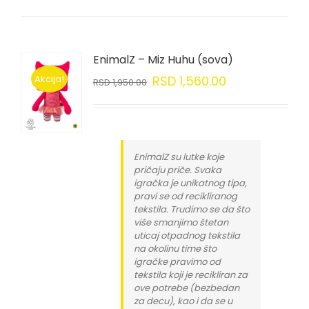
EnimalZ – Miz Huhu (sova)
Akcija!
RSD
1,560.00
RSD
1,950.00
EnimalZ su lutke koje
pričaju priče. Svaka
igračka je unikatnog tipa,
pravi se od recikliranog
tekstila. Trudimo se da što
više smanjimo štetan
uticaj otpadnog tekstila
na okolinu time što
igračke pravimo od
tekstila koji je recikliran za
ove potrebe (bezbedan
za decu), kao i da se u