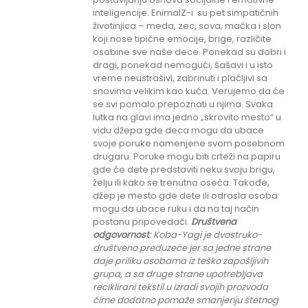
inteligencije. EnimalZ-i su pet simpatičnih
životinjica – meda, zec, sova, mačka i slon
koji nose tipične emocije, brige, različite
osobine sve naše dece. Ponekad su dobri i
dragi, ponekad nemogući, šašavi i u isto
vreme neustrašivi, zabrinuti i plačljivi sa
snovima velikim kao kuća. Verujemo da će
se svi pomalo prepoznati u njima. Svaka
lutka na glavi ima jedno „skrovito mesto“ u
vidu džepa gde deca mogu da ubace
svoje poruke namenjene svom posebnom
drugaru. Poruke mogu biti crteži na papiru
gde će dete predstaviti neku svoju brigu,
želju ili kako se trenutno oseća. Takođe,
džep je mesto gde dete ili odrasla osoba
mogu da ubace ruku i da na taj način
postanu pripovedači.
Društvena
odgovornost
: K
oba-Yagi je dvostruko-
društveno preduzeće jer sa jedne strane
daje priliku
osobama iz teško zapošljivih
grupa
, a sa druge strane upotrebljava
reciklirani tekstil u izradi svojih prozvoda
čime dodatno pomaže smanjenju štetnog