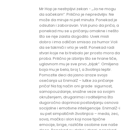
Mr Hop je nestrpljivi zekan - „Ja ne mogu
da sačekam“. Prilično je nepredviljiv. Ne
može da miruje ni pet minuta. Ponekad je
odsutan i zaboravan. Voli puno da priča, a
ponekad mu se u pričanju omakne i nešto
što se nije zaista dogodilo. Uvek misli
dobro i ima odličan smisao za humor.Voli
da se takmiči i vrlo je vešt. Ponekad radi
stvari koje ne bi trebalo jer prosto mora da
proba. Prilično je izbirljiv što se hrane tiče,
uglavnom mu je sve prvo „bljak“. Omiljena
boja mu je bela, broj 1, a životinja leptir.
Pomozite deci da jasno izraze svoja
osećanja uz EnimalZ – lutke za pričanje
priča! Na taj način oni grade sigurnost,
samopouzdanje, snažne veze sa svojim
okruženjem, drugarima i roditeljima što
dugoročno doprinosi postavljanju osnova
socijalne i emotivne inteligencije. EnimalZ-i
su pet simpatičnih životinjica – meda, zec,
sova, mačka i slon koji nose tipične
emocije, brige, različite osobine sve naše