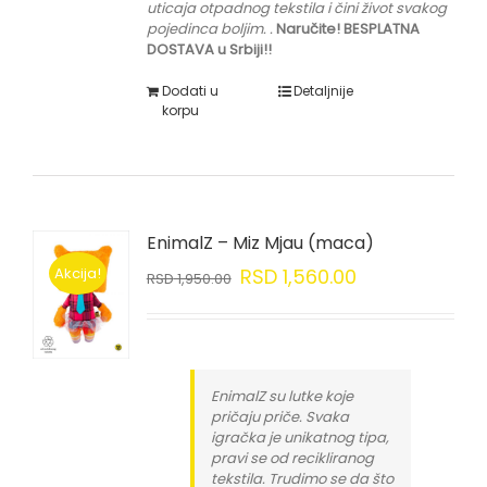
uticaja otpadnog tekstila i čini život svakog
pojedinca boljim.
.
Naručite! BESPLATNA
DOSTAVA u Srbiji!!
Dodati u
Detaljnije
korpu
EnimalZ – Miz Mjau (maca)
Akcija!
RSD
1,560.00
RSD
1,950.00
EnimalZ su lutke koje
pričaju priče. Svaka
igračka je unikatnog tipa,
pravi se od recikliranog
tekstila. Trudimo se da što