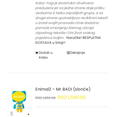
K
oba-Yagi je dvostruko-društveno
preduzeće jer sa jedne strane daje priliku
osobama iz teško zapošljivih grupa
, a sa
druge strane upotrebljava reciklirani tekstil
u izradi svojih prozvoda čime dodatno
pomaže smanjenju štetnog uticaja
otpadnog tekstila i čini život svakog
pojedinca boljim.
.
Naručite! BESPLATNA
DOSTAVA u Srbiji!!
Dodati u
Detaljnije
korpu
EnimalZ – Mr BADI (slonče)
Akcija!
RSD
1,560.00
RSD
1,950.00