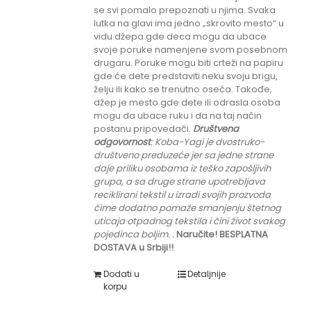
se svi pomalo prepoznati u njima. Svaka
lutka na glavi ima jedno „skrovito mesto“ u
vidu džepa gde deca mogu da ubace
svoje poruke namenjene svom posebnom
drugaru. Poruke mogu biti crteži na papiru
gde će dete predstaviti neku svoju brigu,
želju ili kako se trenutno oseća. Takođe,
džep je mesto gde dete ili odrasla osoba
mogu da ubace ruku i da na taj način
postanu pripovedači.
Društvena
odgovornost
: K
oba-Yagi je dvostruko-
društveno preduzeće jer sa jedne strane
daje priliku
osobama iz teško zapošljivih
grupa
, a sa druge strane upotrebljava
reciklirani tekstil u izradi svojih prozvoda
čime dodatno pomaže smanjenju štetnog
uticaja otpadnog tekstila i čini život svakog
pojedinca boljim.
.
Naručite! BESPLATNA
DOSTAVA u Srbiji!!
Dodati u
Detaljnije
korpu