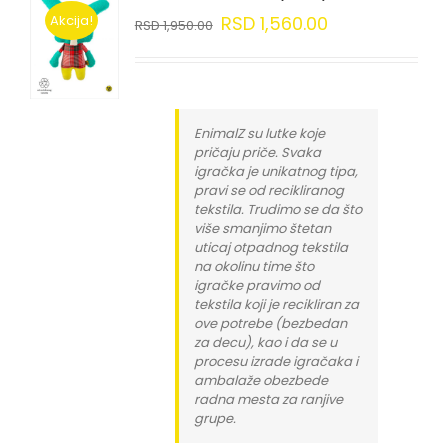
Akcija!
RSD
1,560.00
RSD
1,950.00
EnimalZ su lutke koje
pričaju priče. Svaka
igračka je unikatnog tipa,
pravi se od recikliranog
tekstila. Trudimo se da što
više smanjimo štetan
uticaj otpadnog tekstila
na okolinu time što
igračke pravimo od
tekstila koji je recikliran za
ove potrebe (bezbedan
za decu), kao i da se u
procesu izrade igračaka i
ambalaže obezbede
radna mesta za ranjive
grupe.