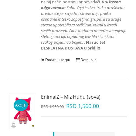
na taj način postanu pripovedači.
Društvena
odgovornost
: K
oba-Yagi je dvostruko-društveno
preduzeće jer sa jedne strane daje priliku
osobama iz teško zapošljivih grupa
, a sa druge
strane upotrebljava reciklirani tekstil u izradi
svojih prozvoda čime dodatno pomaže smanjenju
štetnog uticaja otpadnog tekstila i čini život
svakog pojedinca boljim.
.
Naručite!
BESPLATNA DOSTAVA u Srbiji!!
Dodati u korpu
Detaljnije
EnimalZ – Miz Huhu (sova)
Akcija!
RSD
1,560.00
RSD
1,950.00