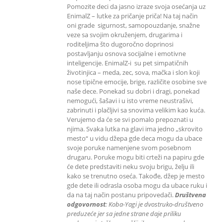
Pomozite deci da jasno izraze svoja osećanja uz
EnimalZ – lutke za pričanje priča! Na taj način
oni grade sigurnost, samopouzdanje, snažne
veze sa svojim okruženjem, drugarima i
roditeljima što dugoročno doprinosi
postavljanju osnova socijalne i emotivne
inteligencije. EnimalZ-i su pet simpatičnih
životinjica – meda, zec, sova, mačka i slon koji
nose tipične emocije, brige, različite osobine sve
naše dece. Ponekad su dobri i dragi, ponekad
nemogući, šašavi i u isto vreme neustrašivi,
zabrinuti i plačljivi sa snovima velikim kao kuća.
Verujemo da će se svi pomalo prepoznati u
njima. Svaka lutka na glavi ima jedno „skrovito
mesto“ u vidu džepa gde deca mogu da ubace
svoje poruke namenjene svom posebnom
drugaru. Poruke mogu biti crteži na papiru gde
će dete predstaviti neku svoju brigu, želju ili
kako se trenutno oseća. Takođe, džep je mesto
gde dete ili odrasla osoba mogu da ubace ruku i
da na taj način postanu pripovedači.
Društvena
odgovornost
: K
oba-Yagi je dvostruko-društveno
preduzeće jer sa jedne strane daje priliku