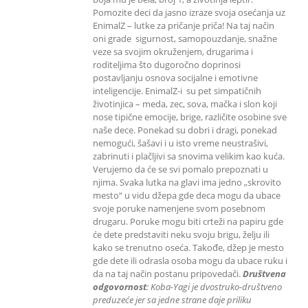
Pomozite deci da jasno izraze svoja osećanja uz
EnimalZ – lutke za pričanje priča! Na taj način
oni grade sigurnost, samopouzdanje, snažne
veze sa svojim okruženjem, drugarima i
roditeljima što dugoročno doprinosi
postavljanju osnova socijalne i emotivne
inteligencije. EnimalZ-i su pet simpatičnih
životinjica – meda, zec, sova, mačka i slon koji
nose tipične emocije, brige, različite osobine sve
naše dece. Ponekad su dobri i dragi, ponekad
nemogući, šašavi i u isto vreme neustrašivi,
zabrinuti i plačljivi sa snovima velikim kao kuća.
Verujemo da će se svi pomalo prepoznati u
njima. Svaka lutka na glavi ima jedno „skrovito
mesto“ u vidu džepa gde deca mogu da ubace
svoje poruke namenjene svom posebnom
drugaru. Poruke mogu biti crteži na papiru gde
će dete predstaviti neku svoju brigu, želju ili
kako se trenutno oseća. Takođe, džep je mesto
gde dete ili odrasla osoba mogu da ubace ruku i
da na taj način postanu pripovedači.
Društvena
odgovornost
: K
oba-Yagi je dvostruko-društveno
preduzeće jer sa jedne strane daje priliku