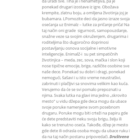
da uradi sve. Tiha je i nenametljiva, pa je
ponekad drugari izostave iz igre. Obožava
krempite, zlatnu boju, a omiljena životinja joj je
bubamara. LPomozite deci da jasno izraze svoja
osećanja uz Enimalz – lutke za pričanje priča! Na
taj način oni grade sigurnost, samopouzdanje,
snažne veze sa svojim okruženjem, drugarima i
roditeljima što dugoročno doprinosi
postavljanju osnova socijalne i emotivne
inteligencije. EnimalZ-i su pet simpatičnih
životinjica – meda, zec, sova, mačka i slon koji
nose tipične emocije, brige, različite osobine sve
naše dece. Ponekad su dobri i dragi, ponekad
nemogući, šašavi i u isto vreme neustrašivi,
zabrinuti i plačljivi sa snovima velikim kao kuća.
Verujemo da će se svi pomalo prepoznati u
njima. Svaka lutka na glavi ima jedno „skrovito
mesto“ u vidu džepa gde deca mogu da ubace
svoje poruke namenjene svom posebnom
drugaru. Poruke mogu biti crteži na papiru gde
će dete predstaviti neku svoju brigu, želju ili
kako se trenutno oseća. Takođe, džep je mesto
gde dete ili odrasla osoba mogu da ubace ruku i
da na taj način postanu pripovedači.
Društvena