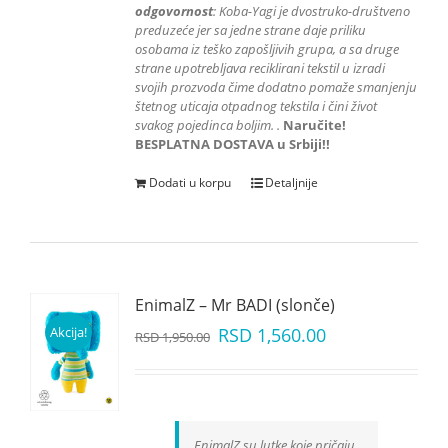
odgovornost
: K
oba-Yagi je dvostruko-društveno
preduzeće jer sa jedne strane daje priliku
osobama iz teško zapošljivih grupa
, a sa druge
strane upotrebljava reciklirani tekstil u izradi
svojih prozvoda čime dodatno pomaže smanjenju
štetnog uticaja otpadnog tekstila i čini život
svakog pojedinca boljim.
.
Naručite!
BESPLATNA DOSTAVA u Srbiji!!
Dodati u korpu
Detaljnije
EnimalZ – Mr BADI (slonče)
Akcija!
RSD
1,560.00
RSD
1,950.00
EnimalZ su lutke koje pričaju