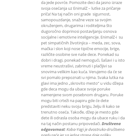
da jede povrće. Pomozite deci da jasno izraze
svoja osećanja uz EnimalZ – lutke za pričanje
priča! Na taj način oni grade sigurnost,
samopouzdanje, snažne veze sa svojim
okruženjem, drugarima i roditeljima što
dugoročno doprinosi postavljanju osnova
socijalne i emotivne inteligencije. EnimalZ-i su
pet simpatičnih životinjica – meda, zec, sova,
mačka i slon koji nose tipične emocije, brige,
različite osobine sve naše dece. Ponekad su
dobri i dragi, ponekad nemogući, šašavi i u isto
vreme neustrašivi, zabrinuti i plačljivi sa
snovima velikim kao kuća. Verujemo da će se
svi pomalo prepoznati u njima. Svaka lutka na
glavi ima jedno „skrovito mesto“ u vidu džepa
gde deca mogu da ubace svoje poruke
namenjene svom posebnom drugaru. Poruke
mogu biti crteži na papiru gde će dete
predstaviti neku svoju brigu, želju ili kako se
trenutno oseća. Takođe, džep je mesto gde
dete ili odrasla osoba mogu da ubace ruku i da
na taj način postanu pripovedači.
Društvena
odgovornost
: K
oba-Yagi je dvostruko-društveno
preduzeće jer sa jedne strane daje priliku