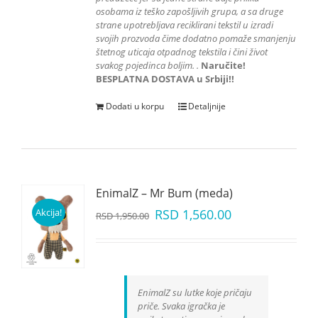
osobama iz teško zapošljivih grupa
, a sa druge
strane upotrebljava reciklirani tekstil u izradi
svojih prozvoda čime dodatno pomaže smanjenju
štetnog uticaja otpadnog tekstila i čini život
svakog pojedinca boljim.
.
Naručite!
BESPLATNA DOSTAVA u Srbiji!!
Dodati u korpu
Detaljnije
EnimalZ – Mr Bum (meda)
Akcija!
RSD
1,560.00
RSD
1,950.00
EnimalZ su lutke koje pričaju
priče. Svaka igračka je