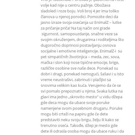
volje kad nije u centru pažnje. Obožava
sladoled i roze boju. Voli broj 4 jer ima toliko
članova u njenoj porodici. Pomozite deci da
jasno izraze svoja osećanja uz EnimalZ – lutke
za pričanje priča! Na taj način oni grade
sigurnost, samopouzdanje, snažne veze sa
svojim okruženjem, drugarima i roditeljima što
dugoročno doprinosi postavljanju osnova
socijalne i emotivne inteligencije. EnimalZ-i su
pet simpatičnih životinjica – meda, zec, sova,
mačka i slon koji nose tipične emocije, brige,
različite osobine sve naše dece. Ponekad su
dobri i dragi, ponekad nemogući, šašavi i u isto
vreme neustrašivi, zabrinuti i plačljivi sa
snovima velikim kao kuća. Verujemo da će se
svi pomalo prepoznati u njima. Svaka lutka na
glavi ima jedno „skrovito mesto“ u vidu džepa
gde deca mogu da ubace svoje poruke
namenjene svom posebnom drugaru. Poruke
mogu biti crteži na papiru gde će dete
predstaviti neku svoju brigu, želju ili kako se
trenutno oseća. Takođe, džep je mesto gde
dete ili odrasla osoba mogu da ubace ruku i da