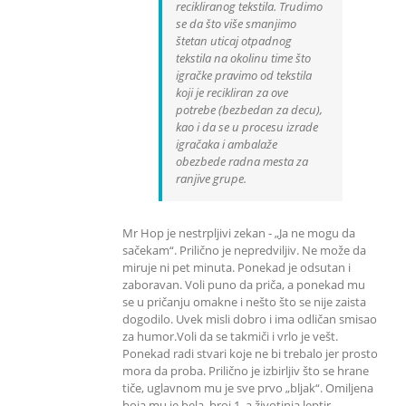
recikliranog tekstila. Trudimo
se da što više smanjimo
štetan uticaj otpadnog
tekstila na okolinu time što
igračke pravimo od tekstila
koji je recikliran za ove
potrebe (bezbedan za decu),
kao i da se u procesu izrade
igračaka i ambalaže
obezbede radna mesta za
ranjive grupe.
Mr Hop je nestrpljivi zekan - „Ja ne mogu da
sačekam“. Prilično je nepredviljiv. Ne može da
miruje ni pet minuta. Ponekad je odsutan i
zaboravan. Voli puno da priča, a ponekad mu
se u pričanju omakne i nešto što se nije zaista
dogodilo. Uvek misli dobro i ima odličan smisao
za humor.Voli da se takmiči i vrlo je vešt.
Ponekad radi stvari koje ne bi trebalo jer prosto
mora da proba. Prilično je izbirljiv što se hrane
tiče, uglavnom mu je sve prvo „bljak“. Omiljena
boja mu je bela, broj 1, a životinja leptir.