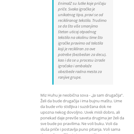
EnimalZ su lutke koje pričaju
priče. Svaka igračka je
unikatnog tipa, pravi se od
recikliranog tekstila. Trudimo
se da što više smanjimo
štetan uticaj otpadnog
tekstila na okolinu time što
igračke pravimo od tekstila
koji je recikliran za ove
potrebe (bezbedan za decu),
kao i da se u procesu izrade
igračaka i ambalaže
obezbede radna mesta za
ranjive grupe.
Miz Huhu je neobična sova - „Ja sam drugačija“.
Želi da bude drugačija i ima bujnu maštu. Ume
da bude vrlo stidljiva i suzdržana dok ne
upozna nekog dovoljno. Uvek misli dobro, ali
ponekad daje previše saveta drugima jer želi da
sve bude po pravilima. Ne voli buku. Voli da
sluša priče i postavlja puno pitanja. Voli sama