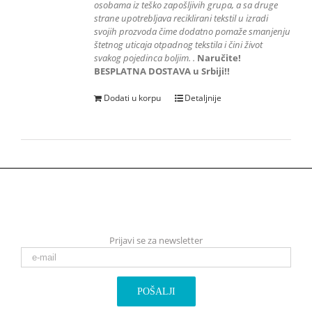
osobama iz teško zapošljivih grupa
, a sa druge
strane upotrebljava reciklirani tekstil u izradi
svojih prozvoda čime dodatno pomaže smanjenju
štetnog uticaja otpadnog tekstila i čini život
svakog pojedinca boljim.
.
Naručite!
BESPLATNA DOSTAVA u Srbiji!!
Dodati u korpu
Detaljnije
Prijavi se za newsletter