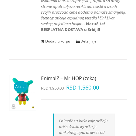
osobama iz teško zapošljivih grupa
, a sa druge
strane upotrebljava reciklirani tekstil u izradi
svojih prozvoda čime dodatno pomaže smanjenju
štetnog uticaja otpadnog tekstila i čini život
svakog pojedinca boljim.
.
Naručite!
BESPLATNA DOSTAVA u Srbiji!!
Dodati u korpu
Detaljnije
EnimalZ – Mr HOP (zeka)
Akcija!
RSD
1,560.00
RSD
1,950.00
EnimalZ su lutke koje pričaju
priče. Svaka igračka je
unikatnog tipa, pravi se od