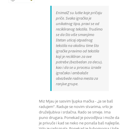
EnimalZ su lutke koje pričaju
priče. Svaka igračka je
unikatnog tipa, pravi se od
recikliranog tekstila. Trudimo
se da što više smanjimo
štetan uticaj otpadnog
tekstila na okolinu time što
igračke pravimo od tekstila
koji je recikliran za ove
potrebe (bezbedan za decu),
kao i da se u procesu izrade
igračaka i ambalaže
obezbede radna mesta za
ranjive grupe.
Miz Mjau je sasvim ljupka mačka - „Ja se baš
radujem“. Raduje se novim stvarima, vrlo je
druželjubiva i srdačna. Rado se smeje. Ima
puno drugara. Ponekad je povodljiva i može da
je privuče i kad se neko ne ponaša baš najlepše.
Vrlo je radoznala. Ponekad je ljubomorna i loše