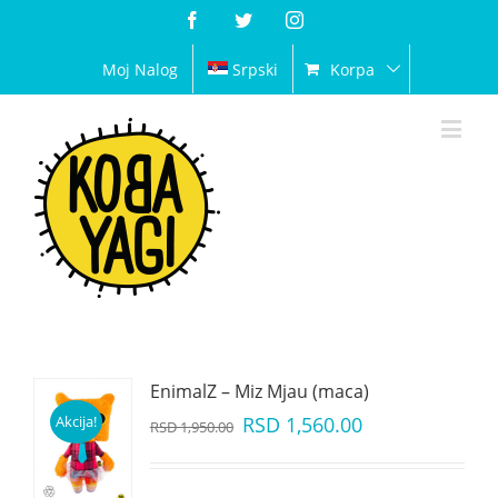
Facebook
Twitter
Instagram
Moj Nalog
Srpski
Korpa
EnimalZ – Miz Mjau (maca)
Akcija!
RSD
1,560.00
RSD
1,950.00