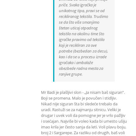
priče. Svaka igračka je
unikatnog tipa, pravi se od
recikliranog tekstila. Trudimo
se da što više smanjimo
štetan uticaj otpadnog
tekstila na okolinu time što
igračke pravimo od tekstila
koji je recikliran za ove
potrebe (bezbedan za decu),
kao i da se u procesu izrade
igračaka i ambalaže
obezbede radna mesta za
ranjive grupe.
Mr Badi je plašljivi slon - „Ja nisam baš siguran“.
Boji se promena. Malo je povučen i stidljiv.
Nikad nije siguran šta bi sledeće trebalo da
uradi. Rastuži se za najmanju sitnicu. Veliki je
drugar i uvek voli da pomogne jer je vrlo pažljiv
i osećajan. Najviše bi voleo kada bi umesto ušiju
imao krila jer često sanja da leti. Voli plavu boju,
broj 2 i šargarepe. Za razliku od drugih, baš voli