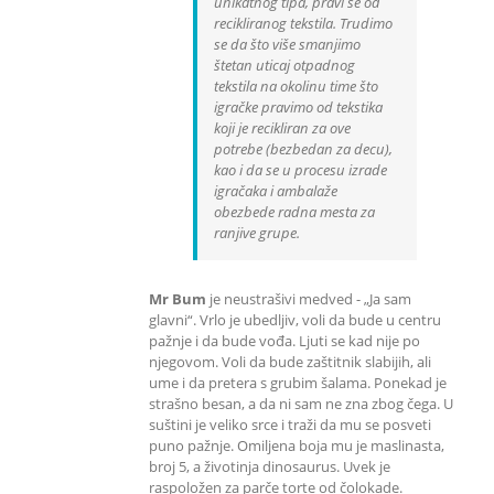
unikatnog tipa, pravi se od
recikliranog tekstila. Trudimo
se da što više smanjimo
štetan uticaj otpadnog
tekstila na okolinu time što
igračke pravimo od tekstika
koji je recikliran za ove
potrebe (bezbedan za decu),
kao i da se u procesu izrade
igračaka i ambalaže
obezbede radna mesta za
ranjive grupe.
Mr Bum
je neustrašivi medved - „Ja sam
glavni“. Vrlo je ubedljiv, voli da bude u centru
pažnje i da bude vođa. Ljuti se kad nije po
njegovom. Voli da bude zaštitnik slabijih, ali
ume i da pretera s grubim šalama. Ponekad je
strašno besan, a da ni sam ne zna zbog čega. U
suštini je veliko srce i traži da mu se posveti
puno pažnje. Omiljena boja mu je maslinasta,
broj 5, a životinja dinosaurus. Uvek je
raspoložen za parče torte od čolokade.