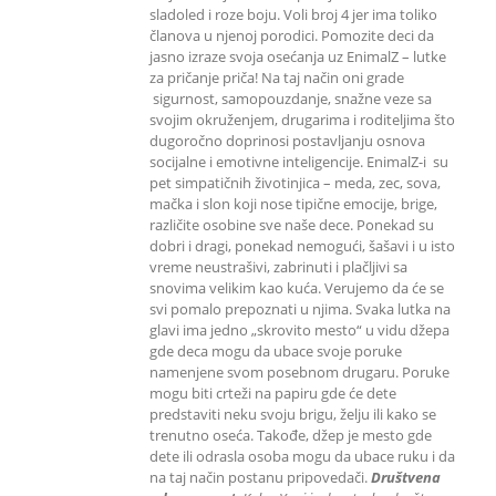
sladoled i roze boju. Voli broj 4 jer ima toliko
članova u njenoj porodici. Pomozite deci da
jasno izraze svoja osećanja uz EnimalZ – lutke
za pričanje priča! Na taj način oni grade
sigurnost, samopouzdanje, snažne veze sa
svojim okruženjem, drugarima i roditeljima što
dugoročno doprinosi postavljanju osnova
socijalne i emotivne inteligencije. EnimalZ-i su
pet simpatičnih životinjica – meda, zec, sova,
mačka i slon koji nose tipične emocije, brige,
različite osobine sve naše dece. Ponekad su
dobri i dragi, ponekad nemogući, šašavi i u isto
vreme neustrašivi, zabrinuti i plačljivi sa
snovima velikim kao kuća. Verujemo da će se
svi pomalo prepoznati u njima. Svaka lutka na
glavi ima jedno „skrovito mesto“ u vidu džepa
gde deca mogu da ubace svoje poruke
namenjene svom posebnom drugaru. Poruke
mogu biti crteži na papiru gde će dete
predstaviti neku svoju brigu, želju ili kako se
trenutno oseća. Takođe, džep je mesto gde
dete ili odrasla osoba mogu da ubace ruku i da
na taj način postanu pripovedači.
Društvena