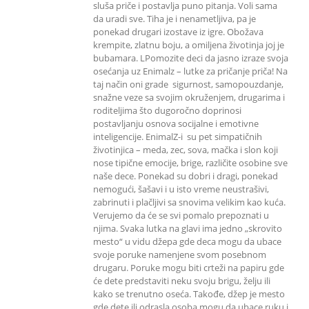
sluša priče i postavlja puno pitanja. Voli sama
da uradi sve. Tiha je i nenametljiva, pa je
ponekad drugari izostave iz igre. Obožava
krempite, zlatnu boju, a omiljena životinja joj je
bubamara. LPomozite deci da jasno izraze svoja
osećanja uz Enimalz – lutke za pričanje priča! Na
taj način oni grade sigurnost, samopouzdanje,
snažne veze sa svojim okruženjem, drugarima i
roditeljima što dugoročno doprinosi
postavljanju osnova socijalne i emotivne
inteligencije. EnimalZ-i su pet simpatičnih
životinjica – meda, zec, sova, mačka i slon koji
nose tipične emocije, brige, različite osobine sve
naše dece. Ponekad su dobri i dragi, ponekad
nemogući, šašavi i u isto vreme neustrašivi,
zabrinuti i plačljivi sa snovima velikim kao kuća.
Verujemo da će se svi pomalo prepoznati u
njima. Svaka lutka na glavi ima jedno „skrovito
mesto“ u vidu džepa gde deca mogu da ubace
svoje poruke namenjene svom posebnom
drugaru. Poruke mogu biti crteži na papiru gde
će dete predstaviti neku svoju brigu, želju ili
kako se trenutno oseća. Takođe, džep je mesto
gde dete ili odrasla osoba mogu da ubace ruku i