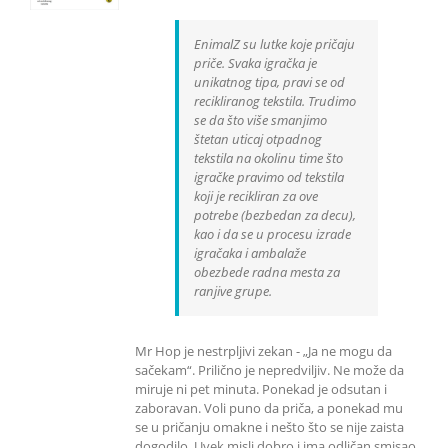
EnimalZ su lutke koje pričaju
priče. Svaka igračka je
unikatnog tipa, pravi se od
recikliranog tekstila. Trudimo
se da što više smanjimo
štetan uticaj otpadnog
tekstila na okolinu time što
igračke pravimo od tekstila
koji je recikliran za ove
potrebe (bezbedan za decu),
kao i da se u procesu izrade
igračaka i ambalaže
obezbede radna mesta za
ranjive grupe.
Mr Hop je nestrpljivi zekan - „Ja ne mogu da
sačekam“. Prilično je nepredviljiv. Ne može da
miruje ni pet minuta. Ponekad je odsutan i
zaboravan. Voli puno da priča, a ponekad mu
se u pričanju omakne i nešto što se nije zaista
dogodilo. Uvek misli dobro i ima odličan smisao