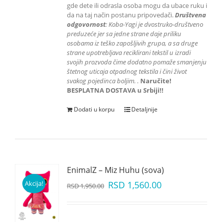
gde dete ili odrasla osoba mogu da ubace ruku i
da na taj način postanu pripovedači.
Društvena
odgovornost
: K
oba-Yagi je dvostruko-društveno
preduzeće jer sa jedne strane daje priliku
osobama iz teško zapošljivih grupa
, a sa druge
strane upotrebljava reciklirani tekstil u izradi
svojih prozvoda čime dodatno pomaže smanjenju
štetnog uticaja otpadnog tekstila i čini život
svakog pojedinca boljim.
.
Naručite!
BESPLATNA DOSTAVA u Srbiji!!
Dodati u korpu
Detaljnije
EnimalZ – Miz Huhu (sova)
Akcija!
RSD
1,560.00
RSD
1,950.00