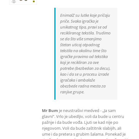
EnimalZ su lutke koje pričaju
priče. Svaka igračka je
unikatnog tipa, pravi se od
recikliranog tekstila. Trudimo
se da što više smanjimo
štetan uticaj otpadnog
tekstila na okolinu time što
igračke pravimo od tekstika
koji je recikliran za ove
potrebe (bezbedan za decu),
kao i da se u procesu izrade
igračaka i ambalaže
obezbede radna mesta za
ranjive grupe.
Mr Bum
je neustrašivi medved - „Ja sam
glavni“. Vrlo je ubedljiv, voli da bude u centru
pažnje i da bude vođa. Ljuti se kad nije po
njegovom. Voli da bude zaštitnik slabijih, ali
ume i da pretera s grubim šalama. Ponekad je