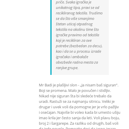
priče. Svaka igračka je
unikatnog tipa, pravi se od
recikliranog tekstila. Trudimo
se da što više smanjimo
štetan uticaj otpadnog
tekstila na okolinu time što
igračke pravimo od tekstila
koji je recikliran za ove
potrebe (bezbedan za decu),
kao i da se u procesu izrade
igračaka i ambalaže
obezbede radna mesta za
ranjive grupe.
Mr Badi je plašljivi slon - „Ja nisam baš siguran“.
Boji se promena. Malo je povučen i stidljiv.
Nikad nije siguran šta bi sledeće trebalo da
uradi. Rastuži se za najmanju sitnicu. Veliki je
drugar i uvek voli da pomogne jer je vrlo pažljiv
i osećajan. Najviše bi voleo kada bi umesto ušiju
imao krila jer često sanja da leti. Voli plavu boju,
broj 2 i šargarepe. Za razliku od drugih, baš voli
da jede povrće. Pomozite deci da jasno izraze