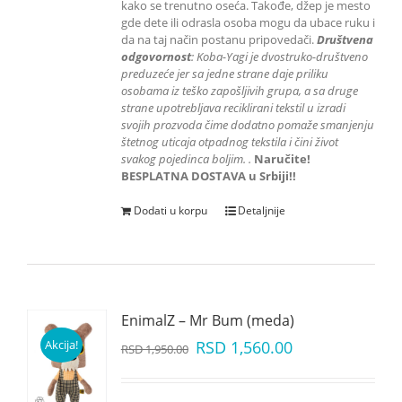
kako se trenutno oseća. Takođe, džep je mesto
gde dete ili odrasla osoba mogu da ubace ruku i
da na taj način postanu pripovedači.
Društvena
odgovornost
: K
oba-Yagi je dvostruko-društveno
preduzeće jer sa jedne strane daje priliku
osobama iz teško zapošljivih grupa
, a sa druge
strane upotrebljava reciklirani tekstil u izradi
svojih prozvoda čime dodatno pomaže smanjenju
štetnog uticaja otpadnog tekstila i čini život
svakog pojedinca boljim.
.
Naručite!
BESPLATNA DOSTAVA u Srbiji!!
Dodati u korpu
Detaljnije
EnimalZ – Mr Bum (meda)
Akcija!
RSD
1,560.00
RSD
1,950.00