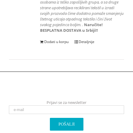
osobama iz teško zapošljivih grupa
, a sa druge
strane upotrebljava reciklirani tekstil u izradi
svojih prozvoda čime dodatno pomaže smanjenju
štetnog uticaja otpadnog tekstila i čini život
svakog pojedinca boljim.
.
Naručite!
BESPLATNA DOSTAVA u Srbiji!!
Dodati u korpu
Detaljnije
Prijavi se za newsletter