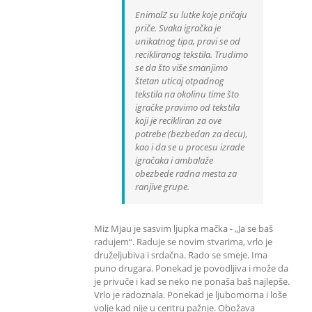
EnimalZ su lutke koje pričaju
priče. Svaka igračka je
unikatnog tipa, pravi se od
recikliranog tekstila. Trudimo
se da što više smanjimo
štetan uticaj otpadnog
tekstila na okolinu time što
igračke pravimo od tekstila
koji je recikliran za ove
potrebe (bezbedan za decu),
kao i da se u procesu izrade
igračaka i ambalaže
obezbede radna mesta za
ranjive grupe.
Miz Mjau je sasvim ljupka mačka - „Ja se baš
radujem“. Raduje se novim stvarima, vrlo je
druželjubiva i srdačna. Rado se smeje. Ima
puno drugara. Ponekad je povodljiva i može da
je privuče i kad se neko ne ponaša baš najlepše.
Vrlo je radoznala. Ponekad je ljubomorna i loše
volje kad nije u centru pažnje. Obožava