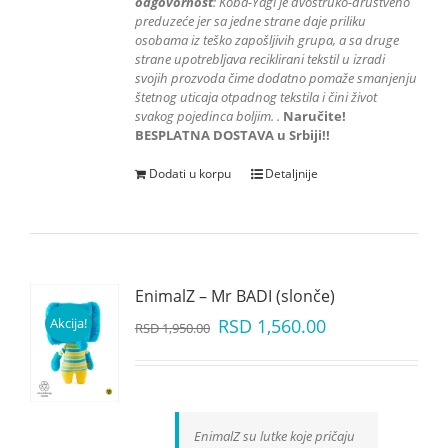
odgovornost
: K
oba-Yagi je dvostruko-društveno
preduzeće jer sa jedne strane daje priliku
osobama iz teško zapošljivih grupa
, a sa druge
strane upotrebljava reciklirani tekstil u izradi
svojih prozvoda čime dodatno pomaže smanjenju
štetnog uticaja otpadnog tekstila i čini život
svakog pojedinca boljim.
.
Naručite!
BESPLATNA DOSTAVA u Srbiji!!
Dodati u korpu
Detaljnije
EnimalZ – Mr BADI (slonče)
Akcija!
RSD
1,560.00
RSD
1,950.00
EnimalZ su lutke koje pričaju