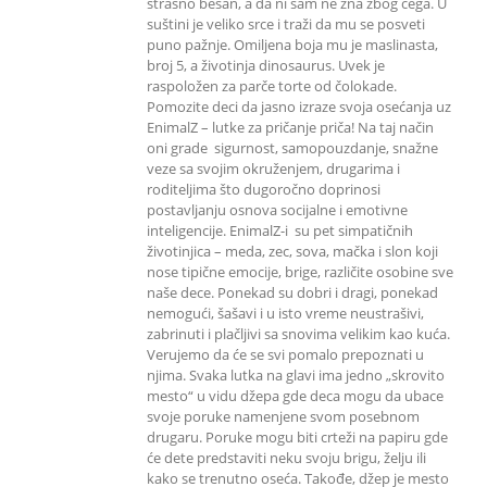
strašno besan, a da ni sam ne zna zbog čega. U
suštini je veliko srce i traži da mu se posveti
puno pažnje. Omiljena boja mu je maslinasta,
broj 5, a životinja dinosaurus. Uvek je
raspoložen za parče torte od čolokade.
Pomozite deci da jasno izraze svoja osećanja uz
EnimalZ – lutke za pričanje priča! Na taj način
oni grade sigurnost, samopouzdanje, snažne
veze sa svojim okruženjem, drugarima i
roditeljima što dugoročno doprinosi
postavljanju osnova socijalne i emotivne
inteligencije. EnimalZ-i su pet simpatičnih
životinjica – meda, zec, sova, mačka i slon koji
nose tipične emocije, brige, različite osobine sve
naše dece. Ponekad su dobri i dragi, ponekad
nemogući, šašavi i u isto vreme neustrašivi,
zabrinuti i plačljivi sa snovima velikim kao kuća.
Verujemo da će se svi pomalo prepoznati u
njima. Svaka lutka na glavi ima jedno „skrovito
mesto“ u vidu džepa gde deca mogu da ubace
svoje poruke namenjene svom posebnom
drugaru. Poruke mogu biti crteži na papiru gde
će dete predstaviti neku svoju brigu, želju ili
kako se trenutno oseća. Takođe, džep je mesto