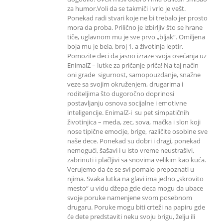
za humor.Voli da se takmiči i vrlo je vešt.
Ponekad radi stvari koje ne bi trebalo jer prosto
mora da proba. Prilično je izbirljiv što se hrane
tiče, uglavnom mu je sve prvo „bljak“. Omiljena
boja mu je bela, broj 1, a životinja leptir.
Pomozite deci da jasno izraze svoja osećanja uz
EnimalZ – lutke za pričanje priča! Na taj način
oni grade sigurnost, samopouzdanje, snažne
veze sa svojim okruženjem, drugarima i
roditeljima što dugoročno doprinosi
postavljanju osnova socijalne i emotivne
inteligencije. EnimalZ-i su pet simpatičnih
životinjica – meda, zec, sova, mačka i slon koji
nose tipične emocije, brige, različite osobine sve
naše dece. Ponekad su dobri i dragi, ponekad
nemogući, šašavi i u isto vreme neustrašivi,
zabrinuti i plačljivi sa snovima velikim kao kuća.
Verujemo da će se svi pomalo prepoznati u
njima. Svaka lutka na glavi ima jedno „skrovito
mesto“ u vidu džepa gde deca mogu da ubace
svoje poruke namenjene svom posebnom
drugaru. Poruke mogu biti crteži na papiru gde
će dete predstaviti neku svoju brigu, želju ili