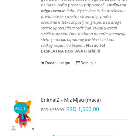
da na taj način postanu pripovedači.
Društvena
odgovornost
: K
oba-Yagi je dvostruko-društveno
preduzeće jer sa jedne strane daje priliku
osobama iz teško zapošljivih grupa
, a sa druge
strane upotrebljava reciklirani tekstil u izradi
svojih prozvoda čime dodatno pomaže smanjenju
štetnog uticaja otpadnog tekstila i čini život
svakog pojedinca boljim.
.
Naručite!
BESPLATNA DOSTAVA u Srbiji!!
Dodati u korpu
Detaljnije
EnimalZ – Miz Mjau (maca)
Akcija!
RSD
1,560.00
RSD
1,950.00