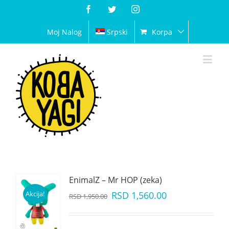
Facebook
Twitter
Instagram
Moj Nalog
Srpski
Korpa
EnimalZ – Mr HOP (zeka)
Akcija!
RSD
1,560.00
RSD
1,950.00