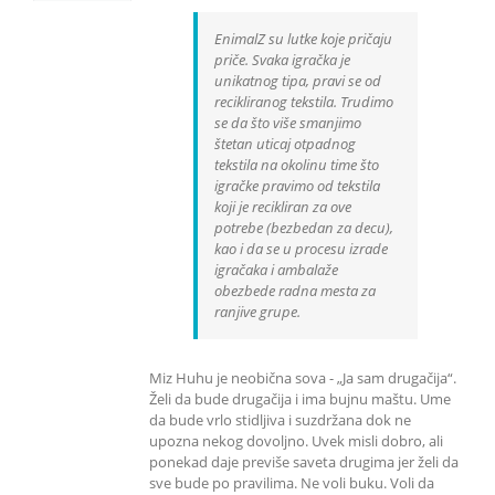
EnimalZ su lutke koje pričaju
priče. Svaka igračka je
unikatnog tipa, pravi se od
recikliranog tekstila. Trudimo
se da što više smanjimo
štetan uticaj otpadnog
tekstila na okolinu time što
igračke pravimo od tekstila
koji je recikliran za ove
potrebe (bezbedan za decu),
kao i da se u procesu izrade
igračaka i ambalaže
obezbede radna mesta za
ranjive grupe.
Miz Huhu je neobična sova - „Ja sam drugačija“.
Želi da bude drugačija i ima bujnu maštu. Ume
da bude vrlo stidljiva i suzdržana dok ne
upozna nekog dovoljno. Uvek misli dobro, ali
ponekad daje previše saveta drugima jer želi da
sve bude po pravilima. Ne voli buku. Voli da