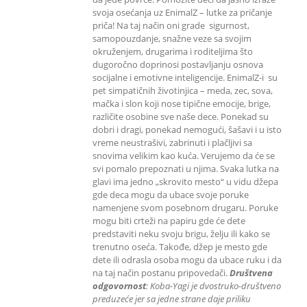
svoja osećanja uz EnimalZ – lutke za pričanje
priča! Na taj način oni grade sigurnost,
samopouzdanje, snažne veze sa svojim
okruženjem, drugarima i roditeljima što
dugoročno doprinosi postavljanju osnova
socijalne i emotivne inteligencije. EnimalZ-i su
pet simpatičnih životinjica – meda, zec, sova,
mačka i slon koji nose tipične emocije, brige,
različite osobine sve naše dece. Ponekad su
dobri i dragi, ponekad nemogući, šašavi i u isto
vreme neustrašivi, zabrinuti i plačljivi sa
snovima velikim kao kuća. Verujemo da će se
svi pomalo prepoznati u njima. Svaka lutka na
glavi ima jedno „skrovito mesto“ u vidu džepa
gde deca mogu da ubace svoje poruke
namenjene svom posebnom drugaru. Poruke
mogu biti crteži na papiru gde će dete
predstaviti neku svoju brigu, želju ili kako se
trenutno oseća. Takođe, džep je mesto gde
dete ili odrasla osoba mogu da ubace ruku i da
na taj način postanu pripovedači.
Društvena
odgovornost
: K
oba-Yagi je dvostruko-društveno
preduzeće jer sa jedne strane daje priliku