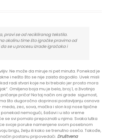
, pravi se od recikliranog tekstila.
na okolinu time što igračke pravimo od
i da se u procesu izrade igračaka i
iljiv. Ne može da miruje ni pet minuta. Ponekad je
e i nešto što se nije zaista dogodilo. Uvek misli
kad radi stvari koje ne bi trebalo jer prosto mora
jak“. Omiljena boja mu je bela, broj 1, a životinja
 pričanje priča! Na taj način oni grade sigurnost,
ima što dugoročno doprinosi postavljanju osnova
 – meda, zec, sova, mačka i slon koji nose tipične
i, ponekad nemogući, šašavi i u isto vreme
a će se svi pomalo prepoznati u njima. Svaka lutka
ubace svoje poruke namenjene svom posebnom
ju brigu, želju ili kako se trenutno oseća. Takođe,
j način postanu pripovedači.
Društvena