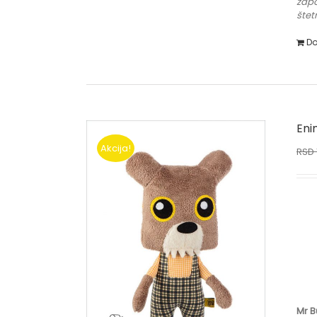
zapo
štet
Do
Eni
Akcija!
RSD
Mr 