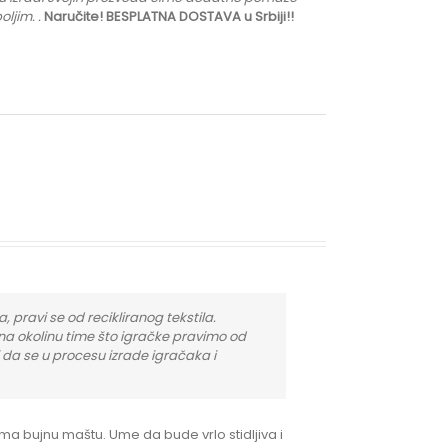
oljim.
.
Naručite! BESPLATNA DOSTAVA u Srbiji!!
, pravi se od recikliranog tekstila.
na okolinu time što igračke pravimo od
i da se u procesu izrade igračaka i
ma bujnu maštu. Ume da bude vrlo stidljiva i