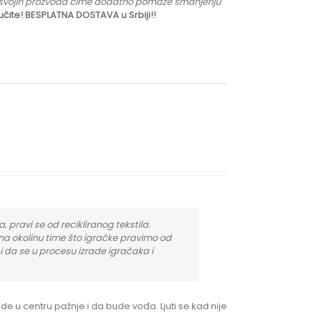
radi svojih prozvoda čime dodatno pomaže smanjenju
učite! BESPLATNA DOSTAVA u Srbiji!!
, pravi se od recikliranog tekstila.
na okolinu time što igračke pravimo od
 i da se u procesu izrade igračaka i
ude u centru pažnje i da bude vođa. Ljuti se kad nije