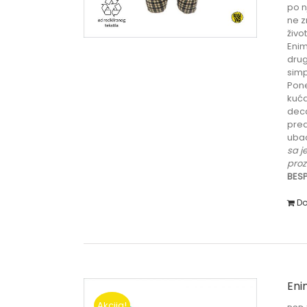
po n
ne z
živo
Enim
drug
simp
Pone
kuća
deca
pred
ubac
sa j
proz
BESP
Do
Eni
Akcija!