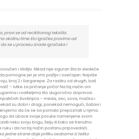
, pravi se od recikliranog tekstila.
na okolinu time što igračke pravimo od
i da se u procesu izrade igračaka i
povučen i stidljiv. Nikad nije siguran šta bi sledeće
i da pomogne jer je vrlo pažljiv i osećajan. Najviše
boju, broj 2 i šargarepe. Za razliku od drugih, baš
lZ – lutke za pričanje priča! Na taj način oni
garima i roditeljima što dugoročno doprinosi
impatičnih životinjica – meda, zec, sova, mačka i
onekad su dobri i dragi, ponekad nemogući, šašavi i
. Verujemo da će se svi pomalo prepoznati u njima.
a mogu da ubace svoje poruke namenjene svom
i neku svoju brigu, želju ili kako se trenutno
ruku i da na taj način postanu pripovedači.
a jedne strane daje priliku
osobama iz teško