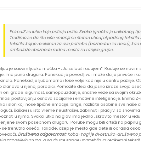
EnimalZ su lutke koje pričaju priče. Svaka igračka je unikatnog tipa
Trudimo se da što više smanjimo štetan uticaj otpadnog tekstila 
tekstila koji je recikliran za ove potrebe (bezbedan za decu), kao 
ambalaže obezbede radna mesta za ranjive grupe.
Mjau je sasvim ljupka mačka - „Ja se baš radujem“. Raduje se novim st
e. Ima puno drugara. Ponekad je povodljiva i može da je privuče i k
znala. Ponekad je ljubomorna i loše volje kad nije u centru pažnje. Ob
ko članova u njenoj porodici. Pomozite deci da jasno izraze svoja oseć
n oni grade sigurnost, samopouzdanje, snažne veze sa svojim okruž
inosi postavljanju osnova socijalne i emotivne inteligencije. EnimalZ-i
a i slon koji nose tipične emocije, brige, različite osobine sve naše
gući, šašavi i u isto vreme neustrašivi, zabrinuti i plačljivi sa snov
oznati u njima. Svaka lutka na glavi ima jedno „skrovito mesto“ u 
njene svom posebnom drugaru. Poruke mogu biti crteži na papiru gde ć
 se trenutno oseća. Takođe, džep je mesto gde dete ili odrasla oso
ovedači.
Društvena odgovornost
: K
oba-Yagi je dvostruko-društveno pr
eško zapošljivih grupa
, a sa druge strane upotrebljava reciklirani tekst