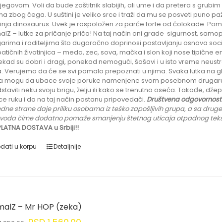
jegovom. Voli da bude zaštitnik slabijih, ali ume i da pretera s grub
na zbog čega. U suštini je veliko srce i traži da mu se posveti puno pa
tinja dinosaurus. Uvek je raspoložen za parče torte od čolokade. Pom
alZ – lutke za pričanje priča! Na taj način oni grade sigurnost, sa
arima i roditeljima što dugoročno doprinosi postavljanju osnova socij
atičnih životinjica – meda, zec, sova, mačka i slon koji nose tipične e
kad su dobri i dragi, ponekad nemogući, šašavi i u isto vreme neustraši
. Verujemo da će se svi pomalo prepoznati u njima. Svaka lutka na g
 mogu da ubace svoje poruke namenjene svom posebnom drugaru. P
staviti neku svoju brigu, želju ili kako se trenutno oseća. Takođe, d
e ruku i da na taj način postanu pripovedači.
Društvena odgovornost
edne strane daje priliku
osobama iz teško zapošljivih grupa
, a sa druge
voda čime dodatno pomaže smanjenju štetnog uticaja otpadnog tekstila
LATNA DOSTAVA u Srbiji!!
dati u korpu
Detaljnije
malZ – Mr HOP (zeka)