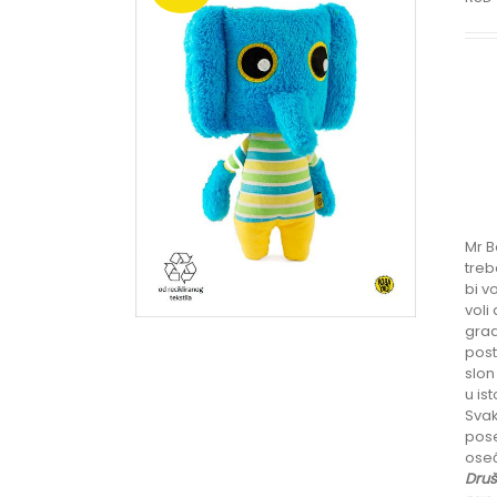
Mr B
treb
bi v
voli
grad
post
slon
u is
Svak
pose
oseć
Druš