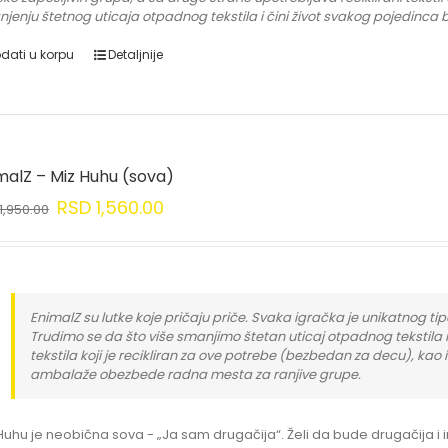
jenju štetnog uticaja otpadnog tekstila i čini život svakog pojedinca b
dati u korpu
Detaljnije
malZ – Miz Huhu (sova)
RSD
1,560.00
1,950.00
EnimalZ su lutke koje pričaju priče. Svaka igračka je unikatnog tipa
Trudimo se da što više smanjimo štetan uticaj otpadnog tekstila 
tekstila koji je recikliran za ove potrebe (bezbedan za decu), kao 
ambalaže obezbede radna mesta za ranjive grupe.
Huhu je neobična sova - „Ja sam drugačija“. Želi da bude drugačija i i