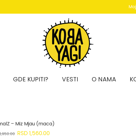
Moj
GDE KUPITI?
VESTI
O NAMA
K
malZ – Miz Mjau (maca)
RSD
1,560.00
1,950.00