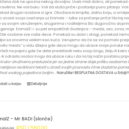
ržana dok ne upozna nekog dovoljno. Uvek misli dobro, ali ponekad 
ravilima. Ne voli buku. Voli da sluša priče i postavlja puno pitanja. Vol
kad drugari izostave iz igre. Obožava krempite, zlatnu boju, a omilje
o izraze svoja osećanja uz Enimalz – lutke za pričanje priča! Na taj
 sa svojim okruženjem, drugarima i roditeljima što dugoročno doprin
ligencije. EnimalZ-i su pet simpatičnih životinjica – meda, zec, sova, m
ičite osobine sve naše dece. Ponekad su dobri i dragi, ponekad nemoguć
ljivi sa snovima velikim kao kuća. Verujemo da će se svi pomalo prepo
rovito mesto“ u vidu džepa gde deca mogu da ubace svoje poruke
 crteži na papiru gde će dete predstaviti neku svoju brigu, želju ili k
 ili odrasla osoba mogu da ubace ruku i da na taj način postanu pri
truko-društveno preduzeće jer sa jedne strane daje priliku
osobama iz
rebljava reciklirani tekstil u izradi svojih prozvoda čime dodatno pom
 život svakog pojedinca boljim.
.
Naručite! BESPLATNA DOSTAVA u Srbiji!!
dati u korpu
Detaljnije
malZ – Mr BADI (slonče)
RSD
1,560.00
1,950.00