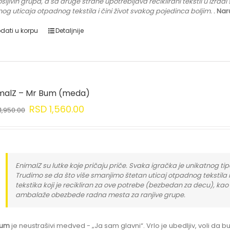
šljivih grupa
, a sa druge strane upotrebljava reciklirani tekstil u iz
nog uticaja otpadnog tekstila i čini život svakog pojedinca boljim.
.
Nar
dati u korpu
Detaljnije
malZ – Mr Bum (meda)
RSD
1,560.00
1,950.00
EnimalZ su lutke koje pričaju priče. Svaka igračka je unikatnog tipa
Trudimo se da što više smanjimo štetan uticaj otpadnog tekstila 
tekstika koji je recikliran za ove potrebe (bezbedan za decu), kao
ambalaže obezbede radna mesta za ranjive grupe.
Bum
je neustrašivi medved - „Ja sam glavni“. Vrlo je ubedljiv, voli da b