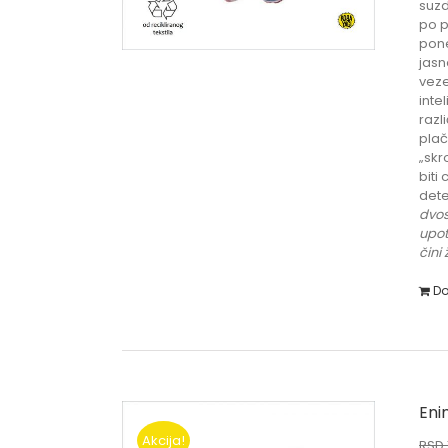
suzd
po p
pone
jasn
veze
inte
razl
plač
„sk
biti
dete
dvos
upot
čini
Do
Eni
Akcija!
RSD