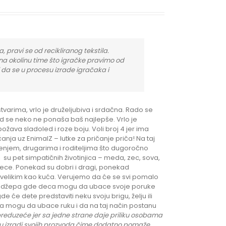
, pravi se od recikliranog tekstila.
na okolinu time što igračke pravimo od
i da se u procesu izrade igračaka i
varima, vrlo je druželjubiva i srdačna. Rado se
ad se neko ne ponaša baš najlepše. Vrlo je
ožava sladoled i roze boju. Voli broj 4 jer ima
anja uz EnimalZ – lutke za pričanje priča! Na taj
enjem, drugarima i roditeljima što dugoročno
 su pet simpatičnih životinjica – meda, zec, sova,
 dece. Ponekad su dobri i dragi, ponekad
ima velikim kao kuća. Verujemo da će se svi pomalo
vidu džepa gde deca mogu da ubace svoje poruke
e dete predstaviti neku svoju brigu, želju ili
ba mogu da ubace ruku i da na taj način postanu
eduzeće jer sa jedne strane daje priliku
osobama
il u izradi svojih prozvoda čime dodatno pomaže