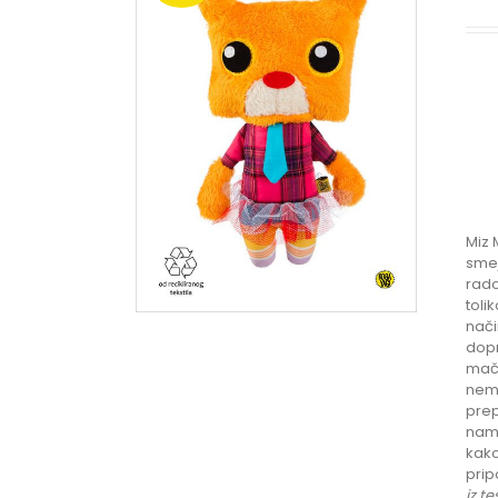
Miz 
smej
rado
toli
nači
dopr
mačk
nemo
prep
name
kako
prip
iz t