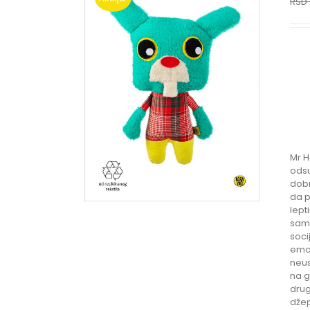
RSD
Mr H
odsu
dobr
da p
lept
samo
soci
emoc
neus
na g
drug
džep