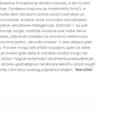
im šalama. Ponekad je strašno besan, a da ni sam
žnje. Omiljena boja mu je maslinasta, broj 5, a
ozite deci da jasno izraze svoja osećanja uz
mopouzdanje, snažne veze sa svojim okruženjem,
alne i emotivne inteligencije. EnimalZ-i su pet
mocije, brige, različite osobine sve naše dece.
vi, zabrinuti i plačljivi sa snovima velikim kao
lavi ima jedno „skrovito mesto“ u vidu džepa gde
oruke mogu biti crteži na papiru gde će dete
žep je mesto gde dete ili odrasla osoba mogu da
: K
oba-Yagi je dvostruko-društveno preduzeće jer
 strane upotrebljava reciklirani tekstil u izradi svojih
 i čini život svakog pojedinca boljim.
.
Naručite!