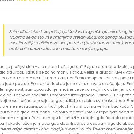
EnimalZ su lutke koje pričaju priče. Svaka igračka je unikatnog tipa
Trudimo se da što više smanjimo štetan uticaj otpadnog tekstila 
tekstila koji je recikliran za ove potrebe (bezbedan za decu), kao 
ambalaže obezbede radna mesta za ranjive grupe.
adi je plašljivi slon - „Ja nisam baš siguran“. Boji se promena. Malo je 
alo da uradi. Rastuži se za najmanju sitnicu. Veliki je drugar i uvek vol
oleo kada bi umesto ušiju imao krila jer često sanja da leti. Voli plavu 
 da jede povrće. Pomozite deci da jasno izraze svoja osećanja uz Enima
e sigurnost, samopouzdanje, snažne veze sa svojim okruženjem, dru
avljanju osnova socijalne i emotivne inteligencije. EnimalZ-i su pet s
 koji nose tipične emocije, brige, različite osobine sve naše dece. P
to vreme neustrašivi, zabrinuti i plačljivi sa snovima velikim kao kuća
a lutka na glavi ima jedno „skrovito mesto“ u vidu džepa gde dec
bnom drugaru. Poruke mogu biti crteži na papiru gde će dete predstavit
a. Takođe, džep je mesto gde dete ili odrasla osoba mogu da ubace 
tvena odgovornost
: K
oba-Yagi je dvostruko-društveno preduzeće jer s