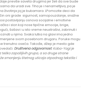
daje previše saveta drugima jer želi da sve bude
i sama da uradi sve. Tiha je i nenametljiva, pa je
na životinja joj je bubamara. LPomozite deci da
 način oni grade sigurnost, samopouzdanje, snažne
osi postavljanju osnova socijalne i emotivne
ačka i slon koji nose tipične emocije, brige,
i, šašavi i u isto vreme neustrašivi, zabrinuti i
znati u njima. Svaka lutka na glavi ima jedno
 namenjene svom posebnom drugaru. Poruke mogu
ako se trenutno oseća. Takođe, džep je mesto gde
povedači.
Društvena odgovornost
: K
oba-Yagi je
 teško zapošljivih grupa
, a sa druge strane
aže smanjenju štetnog uticaja otpadnog tekstila i