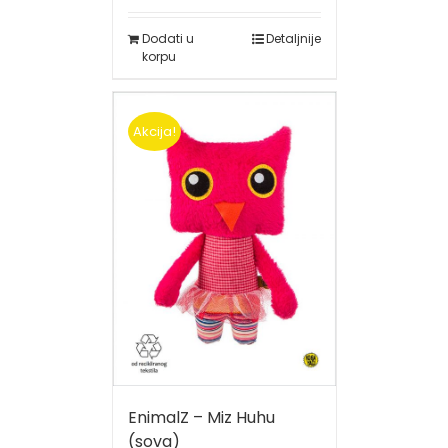
Dodati u
Detaljnije
korpu
Akcija!
EnimalZ – Miz Huhu
(sova)