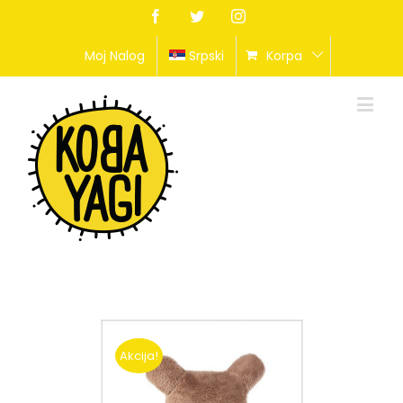
Facebook
Twitter
Instagram
Moj Nalog
Srpski
Korpa
Akcija!