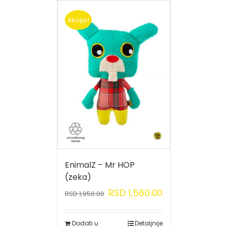
Akcija!
EnimalZ – Mr HOP
(zeka)
RSD
1,560.00
RSD
1,950.00
Dodati u
Detaljnije