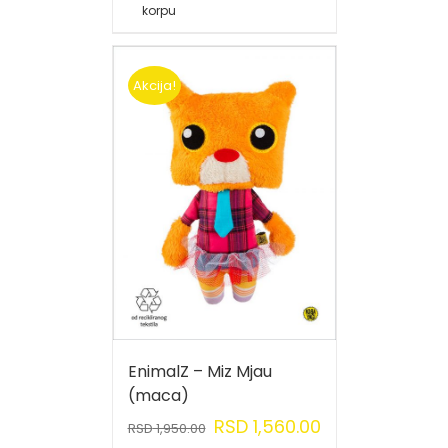
korpu
Akcija!
EnimalZ – Miz Mjau
(maca)
RSD
1,560.00
RSD
1,950.00