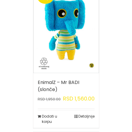
EnimalZ – Mr BADI
(slonče)
RSD
1,560.00
RSD
1,950.00
Dodati u
Detaljnije
korpu