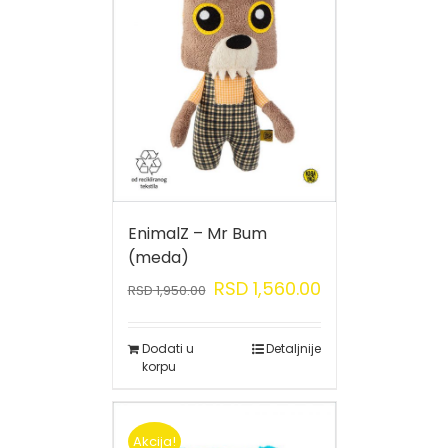
EnimalZ – Mr Bum
(meda)
RSD
1,560.00
RSD
1,950.00
Dodati u
Detaljnije
korpu
Akcija!