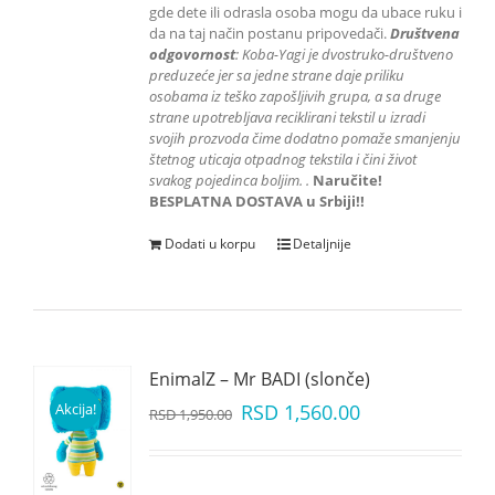
gde dete ili odrasla osoba mogu da ubace ruku i
da na taj način postanu pripovedači.
Društvena
odgovornost
: K
oba-Yagi je dvostruko-društveno
preduzeće jer sa jedne strane daje priliku
osobama iz teško zapošljivih grupa
, a sa druge
strane upotrebljava reciklirani tekstil u izradi
svojih prozvoda čime dodatno pomaže smanjenju
štetnog uticaja otpadnog tekstila i čini život
svakog pojedinca boljim.
.
Naručite!
BESPLATNA DOSTAVA u Srbiji!!
Dodati u korpu
Detaljnije
EnimalZ – Mr BADI (slonče)
Akcija!
RSD
1,560.00
RSD
1,950.00