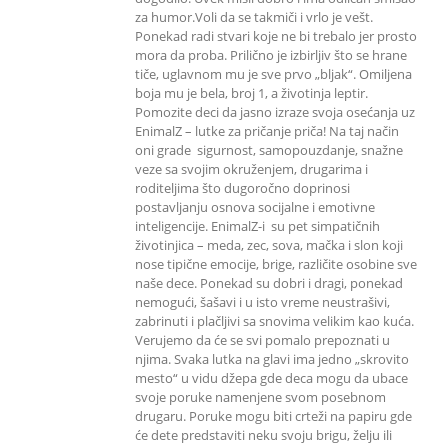
za humor.Voli da se takmiči i vrlo je vešt.
Ponekad radi stvari koje ne bi trebalo jer prosto
mora da proba. Prilično je izbirljiv što se hrane
tiče, uglavnom mu je sve prvo „bljak“. Omiljena
boja mu je bela, broj 1, a životinja leptir.
Pomozite deci da jasno izraze svoja osećanja uz
EnimalZ – lutke za pričanje priča! Na taj način
oni grade sigurnost, samopouzdanje, snažne
veze sa svojim okruženjem, drugarima i
roditeljima što dugoročno doprinosi
postavljanju osnova socijalne i emotivne
inteligencije. EnimalZ-i su pet simpatičnih
životinjica – meda, zec, sova, mačka i slon koji
nose tipične emocije, brige, različite osobine sve
naše dece. Ponekad su dobri i dragi, ponekad
nemogući, šašavi i u isto vreme neustrašivi,
zabrinuti i plačljivi sa snovima velikim kao kuća.
Verujemo da će se svi pomalo prepoznati u
njima. Svaka lutka na glavi ima jedno „skrovito
mesto“ u vidu džepa gde deca mogu da ubace
svoje poruke namenjene svom posebnom
drugaru. Poruke mogu biti crteži na papiru gde
će dete predstaviti neku svoju brigu, želju ili