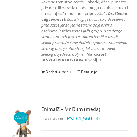
kako se trenutno oseća. Takođe, džep je mesto
gde dete ili odrasla osoba mogu da ubace ruku i
da na taj način postanu pripovedači.
Društvena
odgovornost
: K
oba-Yagi je dvostruko-društveno
preduzeće jer sa jedne strane daje priliku
osobama iz teško zapošljivih grupa
, a sa druge
strane upotrebljava reciklirani tekstil u izradi
svojih prozvoda čime dodatno pomaže smanjenju
štetnog uticaja otpadnog tekstila i čini život
svakog pojedinca boljim.
.
Naručite!
BESPLATNA DOSTAVA u Srbiji!!
Dodati u korpu
Detaljnije
EnimalZ – Mr Bum (meda)
Akcija!
RSD
1,560.00
RSD
1,950.00