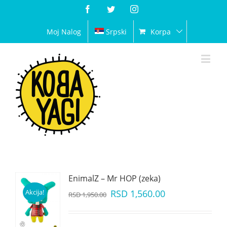
Facebook
Twitter
Instagram
Moj Nalog
Srpski
Korpa
EnimalZ – Mr HOP (zeka)
Akcija!
RSD
1,560.00
RSD
1,950.00