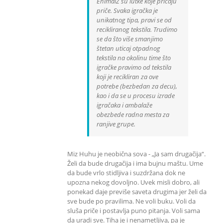
EnimalZ su lutke koje pričaju
priče. Svaka igračka je
unikatnog tipa, pravi se od
recikliranog tekstila. Trudimo
se da što više smanjimo
štetan uticaj otpadnog
tekstila na okolinu time što
igračke pravimo od tekstila
koji je recikliran za ove
potrebe (bezbedan za decu),
kao i da se u procesu izrade
igračaka i ambalaže
obezbede radna mesta za
ranjive grupe.
Miz Huhu je neobična sova - „Ja sam drugačija“.
Želi da bude drugačija i ima bujnu maštu. Ume
da bude vrlo stidljiva i suzdržana dok ne
upozna nekog dovoljno. Uvek misli dobro, ali
ponekad daje previše saveta drugima jer želi da
sve bude po pravilima. Ne voli buku. Voli da
sluša priče i postavlja puno pitanja. Voli sama
da uradi sve. Tiha je i nenametljiva, pa je