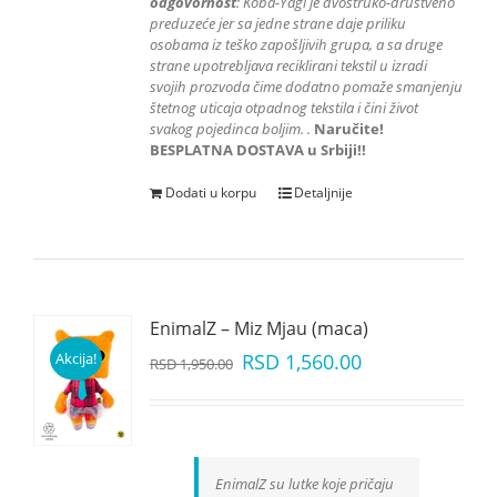
odgovornost
: K
oba-Yagi je dvostruko-društveno
preduzeće jer sa jedne strane daje priliku
osobama iz teško zapošljivih grupa
, a sa druge
strane upotrebljava reciklirani tekstil u izradi
svojih prozvoda čime dodatno pomaže smanjenju
štetnog uticaja otpadnog tekstila i čini život
svakog pojedinca boljim.
.
Naručite!
BESPLATNA DOSTAVA u Srbiji!!
Dodati u korpu
Detaljnije
EnimalZ – Miz Mjau (maca)
Akcija!
RSD
1,560.00
RSD
1,950.00
EnimalZ su lutke koje pričaju