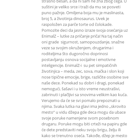
strašno besan, a da ni sam ne zna zbog čega. U
suštini je veliko srce i traži da mu se posveti
puno pažnje. Omiljena boja mu je maslinasta,
broj 5, a životinja dinosaurus. Uvek je
raspoložen za parče torte od čolokade.
Pomozite deci da jasno izraze svoja osećanja uz
EnimalZ – lutke za pričanje priča! Na taj način
oni grade sigurnost, samopouzdanje, snažne
veze sa svojim okruženjem, drugarima i
roditeljima što dugoročno doprinosi
postavljanju osnova socijalne i emotivne
inteligencije. EnimalZ-i su pet simpatičnih
životinjica – meda, zec, sova, mačka i slon koji
nose tipične emocije, brige, različite osobine sve
naše dece. Ponekad su dobri i dragi, ponekad
nemogući, šašavi i u isto vreme neustrašivi,
zabrinuti i plačljivi sa snovima velikim kao kuća.
Verujemo da će se svi pomalo prepoznati u
njima. Svaka lutka na glavi ima jedno „skrovito
mesto“ u vidu džepa gde deca mogu da ubace
svoje poruke namenjene svom posebnom
drugaru. Poruke mogu biti crteži na papiru gde
će dete predstaviti neku svoju brigu, želju ili
kako se trenutno oseća. Takođe, džep je mesto