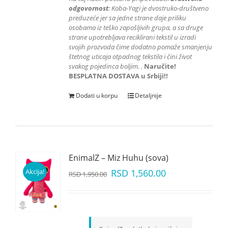
odgovornost
: K
oba-Yagi je dvostruko-društveno
preduzeće jer sa jedne strane daje priliku
osobama iz teško zapošljivih grupa
, a sa druge
strane upotrebljava reciklirani tekstil u izradi
svojih prozvoda čime dodatno pomaže smanjenju
štetnog uticaja otpadnog tekstila i čini život
svakog pojedinca boljim.
.
Naručite!
BESPLATNA DOSTAVA u Srbiji!!
Dodati u korpu
Detaljnije
EnimalZ – Miz Huhu (sova)
Akcija!
RSD
1,560.00
RSD
1,950.00