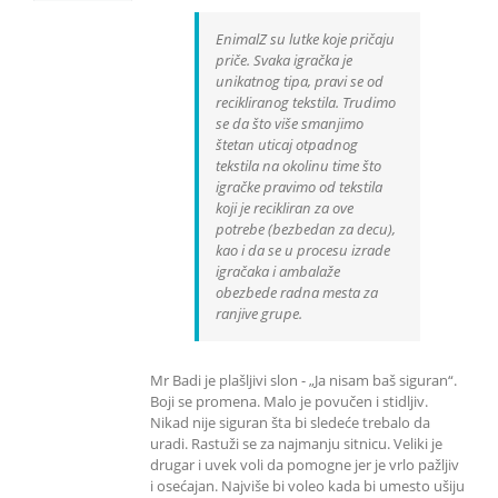
EnimalZ su lutke koje pričaju
priče. Svaka igračka je
unikatnog tipa, pravi se od
recikliranog tekstila. Trudimo
se da što više smanjimo
štetan uticaj otpadnog
tekstila na okolinu time što
igračke pravimo od tekstila
koji je recikliran za ove
potrebe (bezbedan za decu),
kao i da se u procesu izrade
igračaka i ambalaže
obezbede radna mesta za
ranjive grupe.
Mr Badi je plašljivi slon - „Ja nisam baš siguran“.
Boji se promena. Malo je povučen i stidljiv.
Nikad nije siguran šta bi sledeće trebalo da
uradi. Rastuži se za najmanju sitnicu. Veliki je
drugar i uvek voli da pomogne jer je vrlo pažljiv
i osećajan. Najviše bi voleo kada bi umesto ušiju