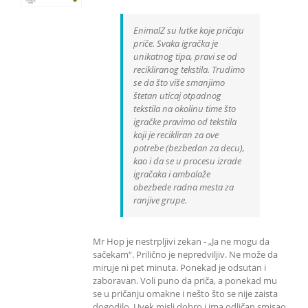
EnimalZ su lutke koje pričaju
priče. Svaka igračka je
unikatnog tipa, pravi se od
recikliranog tekstila. Trudimo
se da što više smanjimo
štetan uticaj otpadnog
tekstila na okolinu time što
igračke pravimo od tekstila
koji je recikliran za ove
potrebe (bezbedan za decu),
kao i da se u procesu izrade
igračaka i ambalaže
obezbede radna mesta za
ranjive grupe.
Mr Hop je nestrpljivi zekan - „Ja ne mogu da
sačekam“. Prilično je nepredviljiv. Ne može da
miruje ni pet minuta. Ponekad je odsutan i
zaboravan. Voli puno da priča, a ponekad mu
se u pričanju omakne i nešto što se nije zaista
dogodilo. Uvek misli dobro i ima odličan smisao