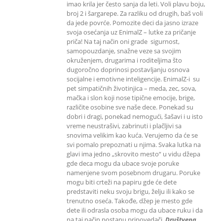
imao krila jer često sanja da leti. Voli plavu boju,
broj 2 i šargarepe. Za razliku od drugih, baš voli
da jede povrće. Pomozite deci da jasno izraze
svoja osećanja uz EnimalZ – lutke za pričanje
priča! Na taj način oni grade sigurnost,
samopouzdanje, snažne veze sa svojim
okruženjem, drugarima i roditeljima što
dugoročno doprinosi postavljanju osnova
socijalne i emotivne inteligencije. EnimalZ-i su
pet simpatičnih životinjica – meda, zec, sova,
mačka i slon koji nose tipične emocije, brige,
različite osobine sve naše dece. Ponekad su
dobri i dragi, ponekad nemogući, šašavi i u isto
vreme neustrašivi, zabrinuti i plačljivi sa
snovima velikim kao kuća. Verujemo da će se
svi pomalo prepoznati u njima. Svaka lutka na
glavi ima jedno „skrovito mesto“ u vidu džepa
gde deca mogu da ubace svoje poruke
namenjene svom posebnom drugaru. Poruke
mogu biti crteži na papiru gde će dete
predstaviti neku svoju brigu, želju ili kako se
trenutno oseća. Takođe, džep je mesto gde
dete ili odrasla osoba mogu da ubace ruku i da
na taj način postanu pripovedači.
Društvena