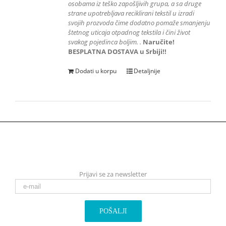
osobama iz teško zapošljivih grupa
, a sa druge
strane upotrebljava reciklirani tekstil u izradi
svojih prozvoda čime dodatno pomaže smanjenju
štetnog uticaja otpadnog tekstila i čini život
svakog pojedinca boljim.
.
Naručite!
BESPLATNA DOSTAVA u Srbiji!!
Dodati u korpu
Detaljnije
Prijavi se za newsletter