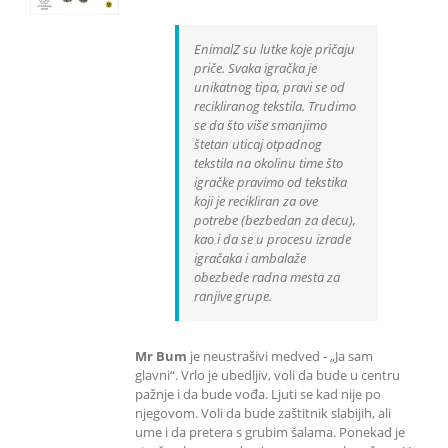
EnimalZ su lutke koje pričaju
priče. Svaka igračka je
unikatnog tipa, pravi se od
recikliranog tekstila. Trudimo
se da što više smanjimo
štetan uticaj otpadnog
tekstila na okolinu time što
igračke pravimo od tekstika
koji je recikliran za ove
potrebe (bezbedan za decu),
kao i da se u procesu izrade
igračaka i ambalaže
obezbede radna mesta za
ranjive grupe.
Mr Bum
je neustrašivi medved - „Ja sam
glavni“. Vrlo je ubedljiv, voli da bude u centru
pažnje i da bude vođa. Ljuti se kad nije po
njegovom. Voli da bude zaštitnik slabijih, ali
ume i da pretera s grubim šalama. Ponekad je