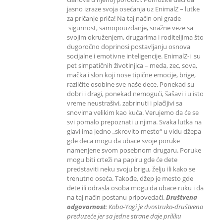
jasno izraze svoja osećanja uz EnimalZ – lutke
za pričanje priča! Na taj način oni grade
sigurnost, samopouzdanje, snažne veze sa
svojim okruženjem, drugarima i roditeljima što
dugoročno doprinosi postavljanju osnova
socijalne i emotivne inteligencije. EnimalZ-i su
pet simpatičnih životinjica – meda, zec, sova,
mačka i slon koji nose tipične emocije, brige,
različite osobine sve naše dece. Ponekad su
dobri i dragi, ponekad nemogući, šašavi i u isto
vreme neustrašivi, zabrinuti i plačljivi sa
snovima velikim kao kuća. Verujemo da će se
svi pomalo prepoznati u njima. Svaka lutka na
glavi ima jedno „skrovito mesto“ u vidu džepa
gde deca mogu da ubace svoje poruke
namenjene svom posebnom drugaru. Poruke
mogu biti crteži na papiru gde će dete
predstaviti neku svoju brigu, želju ili kako se
trenutno oseća. Takođe, džep je mesto gde
dete ili odrasla osoba mogu da ubace ruku i da
na taj način postanu pripovedači.
Društvena
odgovornost
: K
oba-Yagi je dvostruko-društveno
preduzeće jer sa jedne strane daje priliku