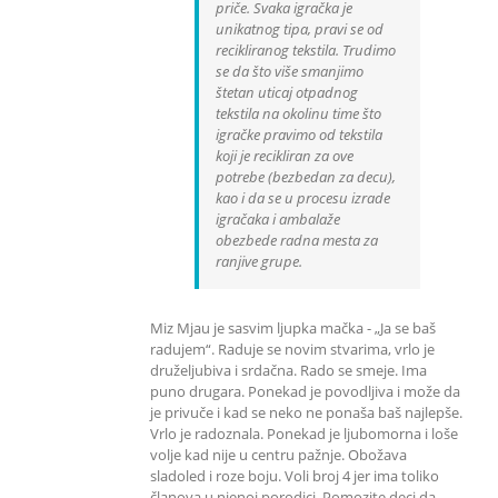
priče. Svaka igračka je
unikatnog tipa, pravi se od
recikliranog tekstila. Trudimo
se da što više smanjimo
štetan uticaj otpadnog
tekstila na okolinu time što
igračke pravimo od tekstila
koji je recikliran za ove
potrebe (bezbedan za decu),
kao i da se u procesu izrade
igračaka i ambalaže
obezbede radna mesta za
ranjive grupe.
Miz Mjau je sasvim ljupka mačka - „Ja se baš
radujem“. Raduje se novim stvarima, vrlo je
druželjubiva i srdačna. Rado se smeje. Ima
puno drugara. Ponekad je povodljiva i može da
je privuče i kad se neko ne ponaša baš najlepše.
Vrlo je radoznala. Ponekad je ljubomorna i loše
volje kad nije u centru pažnje. Obožava
sladoled i roze boju. Voli broj 4 jer ima toliko
članova u njenoj porodici. Pomozite deci da