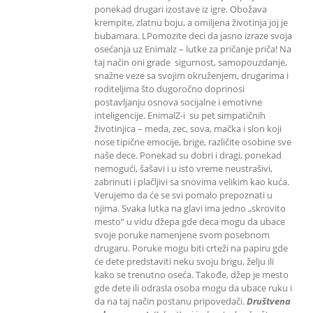
ponekad drugari izostave iz igre. Obožava
krempite, zlatnu boju, a omiljena životinja joj je
bubamara. LPomozite deci da jasno izraze svoja
osećanja uz Enimalz – lutke za pričanje priča! Na
taj način oni grade sigurnost, samopouzdanje,
snažne veze sa svojim okruženjem, drugarima i
roditeljima što dugoročno doprinosi
postavljanju osnova socijalne i emotivne
inteligencije. EnimalZ-i su pet simpatičnih
životinjica – meda, zec, sova, mačka i slon koji
nose tipične emocije, brige, različite osobine sve
naše dece. Ponekad su dobri i dragi, ponekad
nemogući, šašavi i u isto vreme neustrašivi,
zabrinuti i plačljivi sa snovima velikim kao kuća.
Verujemo da će se svi pomalo prepoznati u
njima. Svaka lutka na glavi ima jedno „skrovito
mesto“ u vidu džepa gde deca mogu da ubace
svoje poruke namenjene svom posebnom
drugaru. Poruke mogu biti crteži na papiru gde
će dete predstaviti neku svoju brigu, želju ili
kako se trenutno oseća. Takođe, džep je mesto
gde dete ili odrasla osoba mogu da ubace ruku i
da na taj način postanu pripovedači.
Društvena