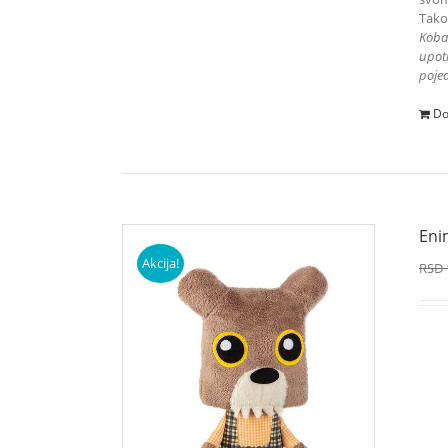
Tako
K
oba
upotr
pojed
Do
Eni
Akcija!
RSD