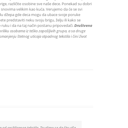
brige, različite osobine sve naše dece. Ponekad su dobri
 sa snovima velikim kao kuća. Verujemo da će se svi
vidu džepa gde deca mogu da ubace svoje poruke
predstaviti neku svoju brigu, želju ili kako se
 ruku i da na taj način postanu pripovedači.
Društvena
priliku
osobama iz teško zapošljivih grupa
, a sa druge
manjenju štetnog uticaja otpadnog tekstila i čini život
e od recikliranog tekstila. Trudimo se da što više