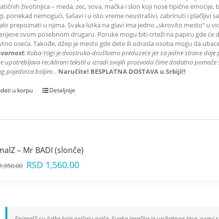
tičnih životinjica – meda, zec, sova, mačka i slon koji nose tipične emocije, 
gi, ponekad nemogući, šašavi i u isto vreme neustrašivi, zabrinuti i plačljivi
lo prepoznati u njima. Svaka lutka na glavi ima jedno „skrovito mesto“ u 
njene svom posebnom drugaru. Poruke mogu biti crteži na papiru gde će dete 
utno oseća. Takođe, džep je mesto gde dete ili odrasla osoba mogu da ubace
vornost
: K
oba-Yagi je dvostruko-društveno preduzeće jer sa jedne strane daje 
e upotrebljava reciklirani tekstil u izradi svojih prozvoda čime dodatno pomaže s
g pojedinca boljim.
.
Naručite! BESPLATNA DOSTAVA u Srbiji!!
dati u korpu
Detaljnije
malZ – Mr BADI (slonče)
RSD
1,560.00
1,950.00
EnimalZ su lutke koje pričaju priče. Svaka igračka je unikatnog tipa, pravi s