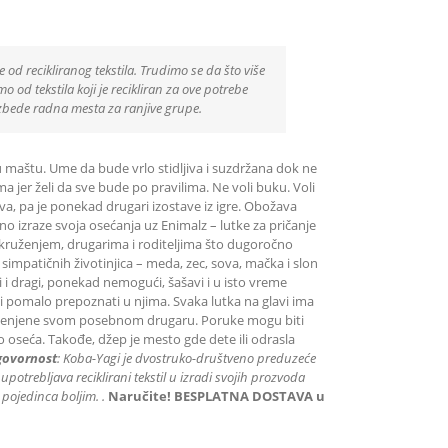
e od recikliranog tekstila. Trudimo se da što više
 od tekstila koji je recikliran za ove potrebe
zbede radna mesta za ranjive grupe.
u maštu. Ume da bude vrlo stidljiva i suzdržana dok ne
 jer želi da sve bude po pravilima. Ne voli buku. Voli
jiva, pa je ponekad drugari izostave iz igre. Obožava
no izraze svoja osećanja uz Enimalz – lutke za pričanje
okruženjem, drugarima i roditeljima što dugoročno
 simpatičnih životinjica – meda, zec, sova, mačka i slon
i i dragi, ponekad nemogući, šašavi i u isto vreme
svi pomalo prepoznati u njima. Svaka lutka na glavi ima
amenjene svom posebnom drugaru. Poruke mogu biti
no oseća. Takođe, džep je mesto gde dete ili odrasla
govornost
: K
oba-Yagi je dvostruko-društveno preduzeće
 upotrebljava reciklirani tekstil u izradi svojih prozvoda
 pojedinca boljim.
.
Naručite! BESPLATNA DOSTAVA u