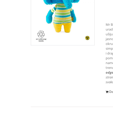
Mr Ba
uradi
ušiju
jasn
okru
simpa
i dra
poma
name
tren
odgo
stran
svako
Do