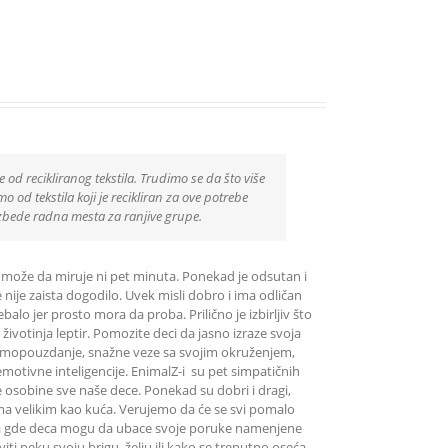
e od recikliranog tekstila. Trudimo se da što više
 od tekstila koji je recikliran za ove potrebe
zbede radna mesta za ranjive grupe.
Ne može da miruje ni pet minuta. Ponekad je odsutan i
nije zaista dogodilo. Uvek misli dobro i ima odličan
balo jer prosto mora da proba. Prilično je izbirljiv što
 životinja leptir. Pomozite deci da jasno izraze svoja
, samopouzdanje, snažne veze sa svojim okruženjem,
motivne inteligencije. EnimalZ-i su pet simpatičnih
ite osobine sve naše dece. Ponekad su dobri i dragi,
vima velikim kao kuća. Verujemo da će se svi pomalo
epa gde deca mogu da ubace svoje poruke namenjene
 neku svoju brigu, želju ili kako se trenutno oseća.