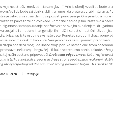
Bum
je neustrašivi medved - „Ja sam glavni“. Vrlo je ubedljiv, voli da bude u 
ovom. Voli da bude zaštitnik slabijih, ali ume i da pretera s grubim šalama. 
tini je veliko srce i traži da mu se posveti puno pažnje. Omiljena boja mu je 
oložen za parče torte od čolokade. Pomozite deci da jasno izraze svoja osećanj
e sigurnost, samopouzdanje, snažne veze sa svojim okruženjem, drugarima i
a socijalne i emotivne inteligencije. EnimalZ-i su pet simpatičnih životinjica
je, brige, različite osobine sve naše dece. Ponekad su dobri i dragi, ponekad 
ljivi sa snovima velikim kao kuća. Verujemo da će se svi pomalo prepoznati u
du džepa gde deca mogu da ubace svoje poruke namenjene svom posebnom d
 predstaviti neku svoju brigu, želju ili kako se trenutno oseća. Takođe, dže
 na taj način postanu pripovedači.
Društvena odgovornost
: K
oba-Yagi je dvos
ama iz teško zapošljivih grupa
, a sa druge strane upotrebljava reciklirani teks
og uticaja otpadnog tekstila i čini život svakog pojedinca boljim.
.
Naručite! BE
dati u korpu
Detaljnije