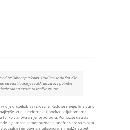
e od recikliranog tekstila. Trudimo se da što više
 od tekstila koji je recikliran za ove potrebe
zbede radna mesta za ranjive grupe.
 vrlo je druželjubiva i srdačna. Rado se smeje. Ima puno
najlepše. Vrlo je radoznala. Ponekad je ljubomorna i
ima toliko članova u njenoj porodici. Pomozite deci da
ni grade sigurnost, samopouzdanje, snažne veze sa svojim
socijalne i emotivne inteligencije. EnimalZ-i su pet