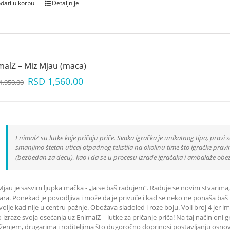
dati u korpu
Detaljnije
malZ – Miz Mjau (maca)
RSD
1,560.00
1,950.00
EnimalZ su lutke koje pričaju priče. Svaka igračka je unikatnog tipa, pravi s
smanjimo štetan uticaj otpadnog tekstila na okolinu time što igračke pravimo
(bezbedan za decu), kao i da se u procesu izrade igračaka i ambalaže obe
Mjau je sasvim ljupka mačka - „Ja se baš radujem“. Raduje se novim stvarima,
ara. Ponekad je povodljiva i može da je privuče i kad se neko ne ponaša baš 
volje kad nije u centru pažnje. Obožava sladoled i roze boju. Voli broj 4 jer 
o izraze svoja osećanja uz EnimalZ – lutke za pričanje priča! Na taj način o
ženjem, drugarima i roditeljima što dugoročno doprinosi postavljanju osnova 