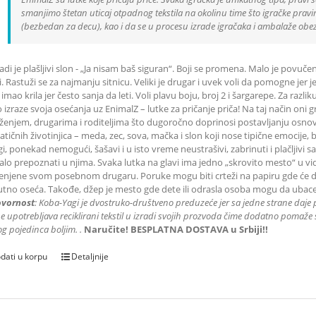
smanjimo štetan uticaj otpadnog tekstila na okolinu time što igračke pravimo
(bezbedan za decu), kao i da se u procesu izrade igračaka i ambalaže obe
di je plašljivi slon - „Ja nisam baš siguran“. Boji se promena. Malo je povučen 
. Rastuži se za najmanju sitnicu. Veliki je drugar i uvek voli da pomogne jer j
 imao krila jer često sanja da leti. Voli plavu boju, broj 2 i šargarepe. Za raz
o izraze svoja osećanja uz EnimalZ – lutke za pričanje priča! Na taj način o
ženjem, drugarima i roditeljima što dugoročno doprinosi postavljanju osnova 
tičnih životinjica – meda, zec, sova, mačka i slon koji nose tipične emocije, 
gi, ponekad nemogući, šašavi i u isto vreme neustrašivi, zabrinuti i plačljivi
lo prepoznati u njima. Svaka lutka na glavi ima jedno „skrovito mesto“ u 
njene svom posebnom drugaru. Poruke mogu biti crteži na papiru gde će dete 
utno oseća. Takođe, džep je mesto gde dete ili odrasla osoba mogu da ubace
vornost
: K
oba-Yagi je dvostruko-društveno preduzeće jer sa jedne strane daje 
e upotrebljava reciklirani tekstil u izradi svojih prozvoda čime dodatno pomaže s
g pojedinca boljim.
.
Naručite! BESPLATNA DOSTAVA u Srbiji!!
dati u korpu
Detaljnije