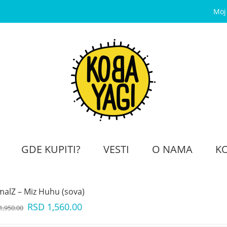
Moj
GDE KUPITI?
VESTI
O NAMA
K
malZ – Miz Huhu (sova)
RSD
1,560.00
1,950.00