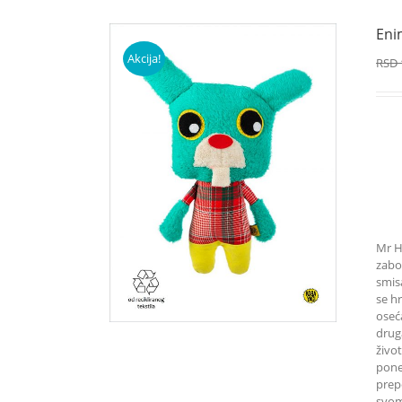
Eni
Akcija!
RSD
Mr H
zabo
smisa
se hr
oseć
drug
život
pone
prep
svom