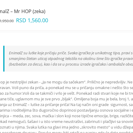
malZ – Mr HOP (zeka)
RSD
1,560.00
1,950.00
EnimalZ su lutke koje pričaju priče. Svaka igračka je unikatnog tipa, pravi s
smanjimo štetan uticaj otpadnog tekstila na okolinu time što igračke pravimo
(bezbedan za decu), kao i da se u procesu izrade igračaka i ambalaže obe
op je nestrpljivi zekan - „Ja ne mogu da sačekam“. Prilično je nepredviljiv. 
ravan. Voli puno da priča, a ponekad mu se u pričanju omakne i nešto što se 
o za humor.Voli da se takmiči i vrlo je vešt. Ponekad radi stvari koje ne bi tre
ane tiče, uglavnom mu je sve prvo „bljak“. Omiljena boja mu je bela, broj 1, a
anja uz EnimalZ – lutke za pričanje priča! Na taj način oni grade sigurnost
arima i roditeljima što dugoročno doprinosi postavljanju osnova socijalne i e
injica – meda, zec, sova, mačka i slon koji nose tipične emocije, brige, različ
kad nemogući, šašavi i u isto vreme neustrašivi, zabrinuti i plačljivi sa sno
oznati u njima. Svaka lutka na glavi ima jedno „skrovito mesto“ u vidu dž
 posebnom drugaru. Poruke mogu biti crteži na papiru gde će dete predstaviti