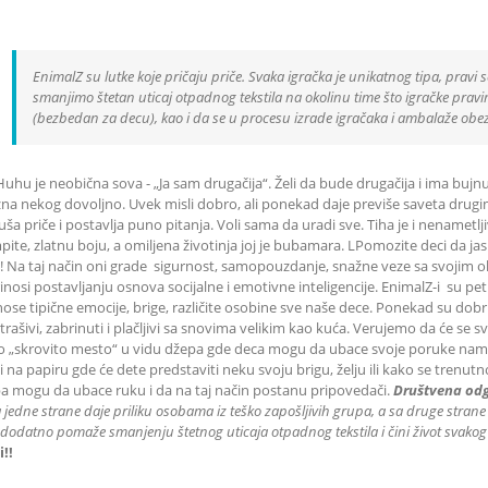
EnimalZ su lutke koje pričaju priče. Svaka igračka je unikatnog tipa, pravi s
smanjimo štetan uticaj otpadnog tekstila na okolinu time što igračke pravimo
(bezbedan za decu), kao i da se u procesu izrade igračaka i ambalaže obe
Huhu je neobična sova - „Ja sam drugačija“. Želi da bude drugačija i ima bujn
na nekog dovoljno. Uvek misli dobro, ali ponekad daje previše saveta drugima
uša priče i postavlja puno pitanja. Voli sama da uradi sve. Tiha je i nenametl
ite, zlatnu boju, a omiljena životinja joj je bubamara. LPomozite deci da jas
a! Na taj način oni grade sigurnost, samopouzdanje, snažne veze sa svojim 
nosi postavljanju osnova socijalne i emotivne inteligencije. EnimalZ-i su pet
nose tipične emocije, brige, različite osobine sve naše dece. Ponekad su dobr
rašivi, zabrinuti i plačljivi sa snovima velikim kao kuća. Verujemo da će se 
o „skrovito mesto“ u vidu džepa gde deca mogu da ubace svoje poruke n
i na papiru gde će dete predstaviti neku svoju brigu, želju ili kako se trenut
a mogu da ubace ruku i da na taj način postanu pripovedači.
Društvena od
a jedne strane daje priliku
osobama iz teško zapošljivih grupa
, a sa druge strane
dodatno pomaže smanjenju štetnog uticaja otpadnog tekstila i čini život svakog
i!!