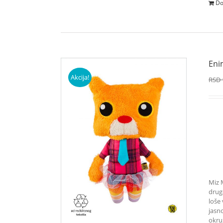
Do
Eni
Akcija!
RSD
Miz 
drug
loše 
jasn
okru