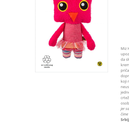
Miz 
upoz
da sl
kremp
prič
dopri
koji 
neust
jedn
crtež
osob
jer s
čime 
Srbij