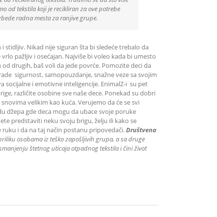
 od tekstila koji je recikliran za ove potrebe
zbede radna mesta za ranjive grupe.
i stidljiv. Nikad nije siguran šta bi sledeće trebalo da
e vrlo pažljiv i osećajan. Najviše bi voleo kada bi umesto
liku od drugih, baš voli da jede povrće. Pomozite deci da
ni grade sigurnost, samopouzdanje, snažne veze sa svojim
socijalne i emotivne inteligencije. EnimalZ-i su pet
brige, različite osobine sve naše dece. Ponekad su dobri
 sa snovima velikim kao kuća. Verujemo da će se svi
vidu džepa gde deca mogu da ubace svoje poruke
predstaviti neku svoju brigu, želju ili kako se
 ruku i da na taj način postanu pripovedači.
Društvena
priliku
osobama iz teško zapošljivih grupa
, a sa druge
manjenju štetnog uticaja otpadnog tekstila i čini život