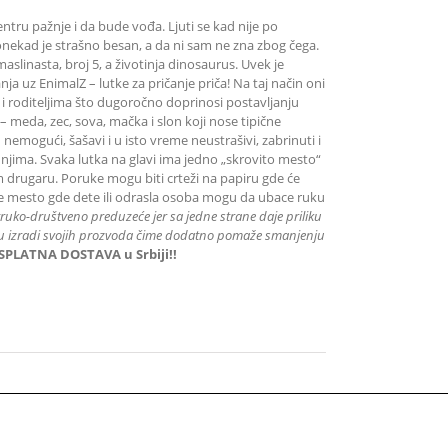
centru pažnje i da bude vođa. Ljuti se kad nije po
Ponekad je strašno besan, a da ni sam ne zna zbog čega.
maslinasta, broj 5, a životinja dinosaurus. Uvek je
a uz EnimalZ – lutke za pričanje priča! Na taj način oni
 roditeljima što dugoročno doprinosi postavljanju
 – meda, zec, sova, mačka i slon koji nose tipične
nemogući, šašavi i u isto vreme neustrašivi, zabrinuti i
 njima. Svaka lutka na glavi ima jedno „skrovito mesto“
rugaru. Poruke mogu biti crteži na papiru gde će
p je mesto gde dete ili odrasla osoba mogu da ubace ruku
truko-društveno preduzeće jer sa jedne strane daje priliku
til u izradi svojih prozvoda čime dodatno pomaže smanjenju
SPLATNA DOSTAVA u Srbiji!!