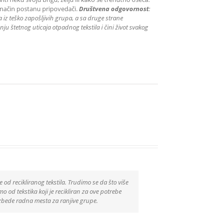
 način postanu pripovedači.
Društvena odgovornost
:
iz teško zapošljivih grupa
, a sa druge strane
ju štetnog uticaja otpadnog tekstila i čini život svakog
e od recikliranog tekstila. Trudimo se da što više
 od tekstika koji je recikliran za ove potrebe
zbede radna mesta za ranjive grupe.