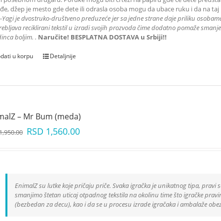
đe, džep je mesto gde dete ili odrasla osoba mogu da ubace ruku i da na taj
-Yagi je dvostruko-društveno preduzeće jer sa jedne strane daje priliku
osobama 
ebljava reciklirani tekstil u izradi svojih prozvoda čime dodatno pomaže smanjen
inca boljim.
.
Naručite! BESPLATNA DOSTAVA u Srbiji!!
dati u korpu
Detaljnije
malZ – Mr Bum (meda)
RSD
1,560.00
1,950.00
EnimalZ su lutke koje pričaju priče. Svaka igračka je unikatnog tipa, pravi s
smanjimo štetan uticaj otpadnog tekstila na okolinu time što igračke pravimo
(bezbedan za decu), kao i da se u procesu izrade igračaka i ambalaže obe