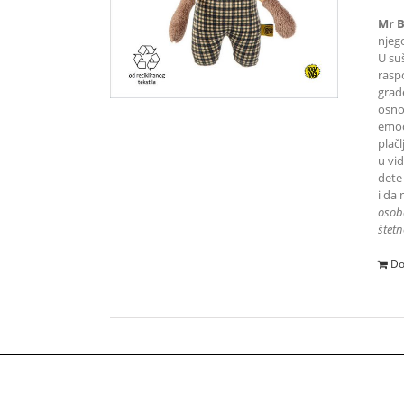
Mr 
njeg
U suš
rasp
grad
osnov
emoci
plač
u vi
dete
i da
osob
štetn
Do