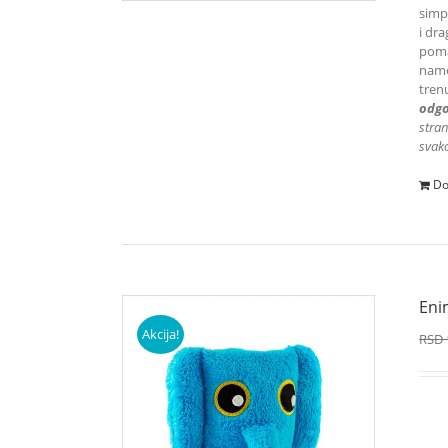
simpa
i dra
poma
name
tren
odgo
stran
svako
Do
Eni
Akcija!
RSD