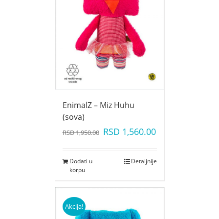
EnimalZ – Miz Huhu
(sova)
RSD
1,560.00
RSD
1,950.00
Dodati u
Detaljnije
korpu
Akcija!