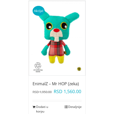
Akcija!
EnimalZ – Mr HOP (zeka)
RSD
1,560.00
RSD
1,950.00
Dodati u
Detaljnije
korpu