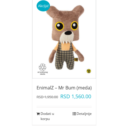
Akcija!
EnimalZ – Mr Bum (meda)
RSD
1,560.00
RSD
1,950.00
Dodati u
Detaljnije
korpu