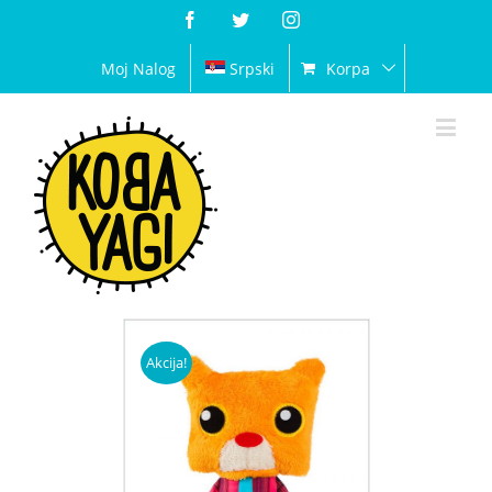
Facebook
Twitter
Instagram
Moj Nalog
Srpski
Korpa
Akcija!