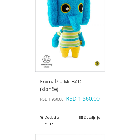
EnimalZ – Mr BADI
(slonče)
RSD
1,560.00
RSD
1,950.00
Dodati u
Detaljnije
korpu