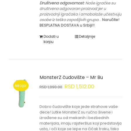
Društvena odgovornost
: Naše igračke su
društveno odgovoran proizvod jer u
proizvodnji igračaka i amabalaže učestvuju
osobe iz teško zapošljivih grupa.
.
Naručite!
BESPLATNA DOSTAVA u Srbiji!!
Dodati u
Detaljnije
korpu
MonsterZ čudovište – Mr Bu
Akcija!
RSD
1,512.00
RSD
1,890.00
Dobro čudovište koje jede strahove vaše
dece! Lutke MonsterZ su ručno šivene i
izrađene su od mekanih i bezbednih
materijala, imaju rajsferšlus koji predstavlja
usta, i oči koje se lepe na čičak traku, tako