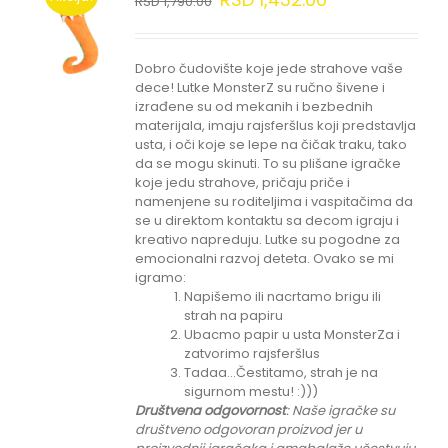
RSD
1,790.00
Dobro čudovište koje jede strahove vaše
dece! Lutke MonsterZ su ručno šivene i
izrađene su od mekanih i bezbednih
materijala, imaju rajsferšlus koji predstavlja
usta, i oči koje se lepe na čičak traku, tako
da se mogu skinuti. To su plišane igračke
koje jedu strahove, pričaju priče i
namenjene su roditeljima i vaspitačima da
se u direktom kontaktu sa decom igraju i
kreativo napreduju. Lutke su pogodne za
emocionalni razvoj deteta. Ovako se mi
igramo:
Napišemo ili nacrtamo brigu ili
strah na papiru
Ubacmo papir u usta MonsterZa i
zatvorimo rajsferšlus
Tadaa...Čestitamo, strah je na
sigurnom mestu! :)))
Društvena odgovornost
: Naše igračke su
društveno odgovoran proizvod jer u