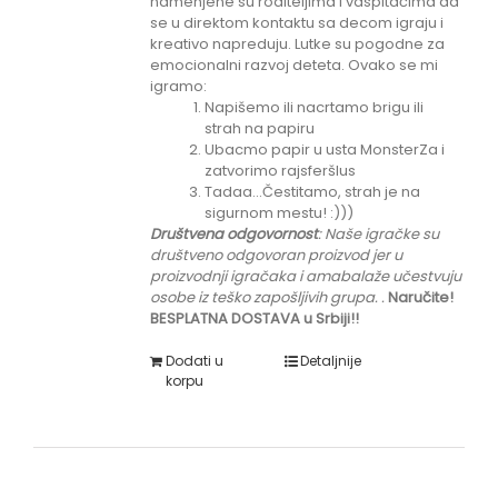
namenjene su roditeljima i vaspitačima da
se u direktom kontaktu sa decom igraju i
kreativo napreduju. Lutke su pogodne za
emocionalni razvoj deteta. Ovako se mi
igramo:
Napišemo ili nacrtamo brigu ili
strah na papiru
Ubacmo papir u usta MonsterZa i
zatvorimo rajsferšlus
Tadaa...Čestitamo, strah je na
sigurnom mestu! :)))
Društvena odgovornost
: Naše igračke su
društveno odgovoran proizvod jer u
proizvodnji igračaka i amabalaže učestvuju
osobe iz teško zapošljivih grupa.
.
Naručite!
BESPLATNA DOSTAVA u Srbiji!!
Dodati u
Detaljnije
korpu