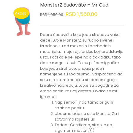
MonsterZ čudovište – Mr Gud
Akcija!
RSD
1,560.00
RSD
1,950.00
Dobro čudovište koje jede strahove vaše
dece! Lutke MonsterZ su ručno šivene i
izrađene su od mekanih i bezbednih
materijala, imaju rajsferšlus koji predstavlja
usta, i oči koje se lepe na čičak traku, tako
da se mogu skinuti. To su plišane igračke
koje jedu strahove, pričaju priče i
namenjene su roditeljima i vaspitačima da
se u direktom kontaktu sa decom igraju i
kreativo napreduju. Lutke su pogodne za
emocionalni razvoj deteta. Ovako se mi
igramo:
Napišemo ili nacrtamo brigu ili
strah na papiru
Ubacmo papir u usta MonsterZa i
zatvorimo rajsferšlus
Tadaa...Čestitamo, strah je na
sigurnom mestu! :)))