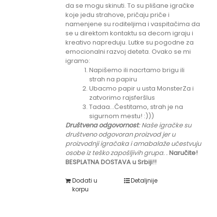
da se mogu skinuti. To su plišane igračke
koje jedu strahove, pričaju priče i
namenjene su roditeljima i vaspitačima da
se u direktom kontaktu sa decom igraju i
kreativo napreduju. Lutke su pogodne za
emocionalni razvoj deteta. Ovako se mi
igramo:
Napišemo ili nacrtamo brigu ili
strah na papiru
Ubacmo papir u usta MonsterZa i
zatvorimo rajsferšlus
Tadaa...Čestitamo, strah je na
sigurnom mestu! :)))
Društvena odgovornost
: Naše igračke su
društveno odgovoran proizvod jer u
proizvodnji igračaka i amabalaže učestvuju
osobe iz teško zapošljivih grupa.
.
Naručite!
BESPLATNA DOSTAVA u Srbiji!!
Dodati u
Detaljnije
korpu