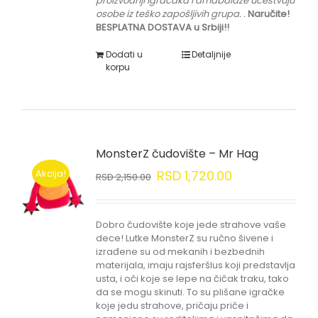
proizvodnji igračaka i amabalaže učestvuju
osobe iz teško zapošljivih grupa.
.
Naručite!
BESPLATNA DOSTAVA u Srbiji!!
Dodati u
Detaljnije
korpu
MonsterZ čudovište – Mr Hag
Akcija!
RSD
1,720.00
RSD
2,150.00
Dobro čudovište koje jede strahove vaše
dece! Lutke MonsterZ su ručno šivene i
izrađene su od mekanih i bezbednih
materijala, imaju rajsferšlus koji predstavlja
usta, i oči koje se lepe na čičak traku, tako
da se mogu skinuti. To su plišane igračke
koje jedu strahove, pričaju priče i