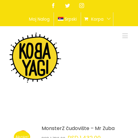
Facebook
Twitter
Instagram
Moj Nalog
Srpski
Korpa
MonsterZ čudovište – Mr Zuba
Akcija!
RSD
1,432.00