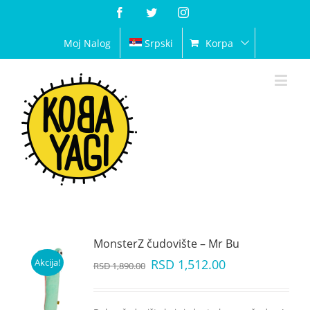
Facebook
Twitter
Instagram
Moj Nalog
Srpski
Korpa
MonsterZ čudovište – Mr Bu
Akcija!
RSD
1,512.00
RSD
1,890.00