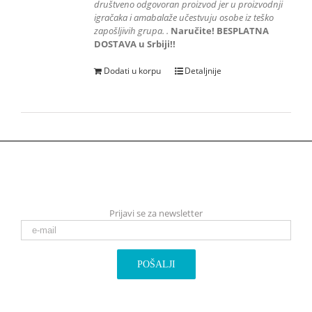
društveno odgovoran proizvod jer u proizvodnji
igračaka i amabalaže učestvuju
osobe iz teško
zapošljivih grupa.
.
Naručite! BESPLATNA
DOSTAVA u Srbiji!!
Dodati u korpu
Detaljnije
Prijavi se za newsletter