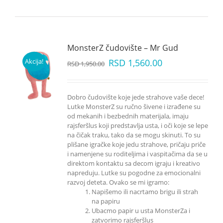
MonsterZ čudovište – Mr Gud
Akcija!
RSD
1,560.00
RSD
1,950.00
Dobro čudovište koje jede strahove vaše dece!
Lutke MonsterZ su ručno šivene i izrađene su
od mekanih i bezbednih materijala, imaju
rajsferšlus koji predstavlja usta, i oči koje se lepe
na čičak traku, tako da se mogu skinuti. To su
plišane igračke koje jedu strahove, pričaju priče
i namenjene su roditeljima i vaspitačima da se u
direktom kontaktu sa decom igraju i kreativo
napreduju. Lutke su pogodne za emocionalni
razvoj deteta. Ovako se mi igramo:
Napišemo ili nacrtamo brigu ili strah
na papiru
Ubacmo papir u usta MonsterZa i
zatvorimo rajsferšlus