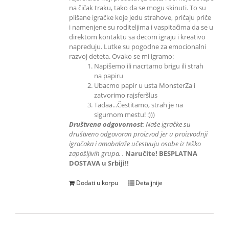
na čičak traku, tako da se mogu skinuti. To su
plišane igračke koje jedu strahove, pričaju priče
i namenjene su roditeljima i vaspitačima da se u
direktom kontaktu sa decom igraju i kreativo
napreduju. Lutke su pogodne za emocionalni
razvoj deteta. Ovako se mi igramo:
Napišemo ili nacrtamo brigu ili strah
na papiru
Ubacmo papir u usta MonsterZa i
zatvorimo rajsferšlus
Tadaa...Čestitamo, strah je na
sigurnom mestu! :)))
Društvena odgovornost
: Naše igračke su
društveno odgovoran proizvod jer u proizvodnji
igračaka i amabalaže učestvuju
osobe iz teško
zapošljivih grupa.
.
Naručite! BESPLATNA
DOSTAVA u Srbiji!!
Dodati u korpu
Detaljnije