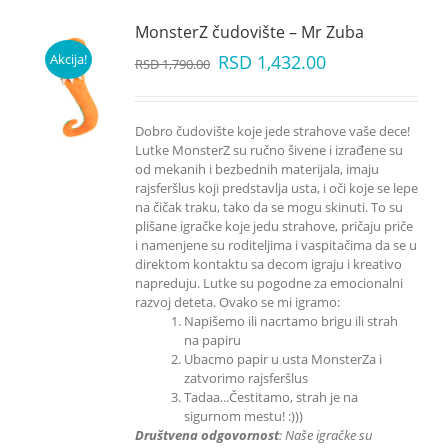
MonsterZ čudovište – Mr Zuba
Akcija!
RSD
1,432.00
RSD
1,790.00
Dobro čudovište koje jede strahove vaše dece!
Lutke MonsterZ su ručno šivene i izrađene su
od mekanih i bezbednih materijala, imaju
rajsferšlus koji predstavlja usta, i oči koje se lepe
na čičak traku, tako da se mogu skinuti. To su
plišane igračke koje jedu strahove, pričaju priče
i namenjene su roditeljima i vaspitačima da se u
direktom kontaktu sa decom igraju i kreativo
napreduju. Lutke su pogodne za emocionalni
razvoj deteta. Ovako se mi igramo:
Napišemo ili nacrtamo brigu ili strah
na papiru
Ubacmo papir u usta MonsterZa i
zatvorimo rajsferšlus
Tadaa...Čestitamo, strah je na
sigurnom mestu! :)))
Društvena odgovornost
: Naše igračke su