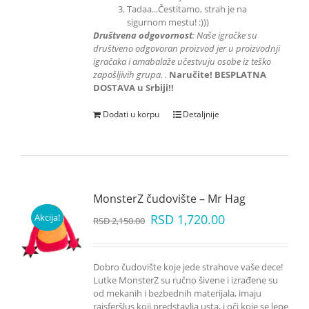
Tadaa...Čestitamo, strah je na
sigurnom mestu! :)))
Društvena odgovornost
: Naše igračke su
društveno odgovoran proizvod jer u proizvodnji
igračaka i amabalaže učestvuju
osobe iz teško
zapošljivih grupa.
.
Naručite! BESPLATNA
DOSTAVA u Srbiji!!
Dodati u korpu
Detaljnije
MonsterZ čudovište – Mr Hag
Akcija!
RSD
1,720.00
RSD
2,150.00
Dobro čudovište koje jede strahove vaše dece!
Lutke MonsterZ su ručno šivene i izrađene su
od mekanih i bezbednih materijala, imaju
rajsferšlus koji predstavlja usta, i oči koje se lepe