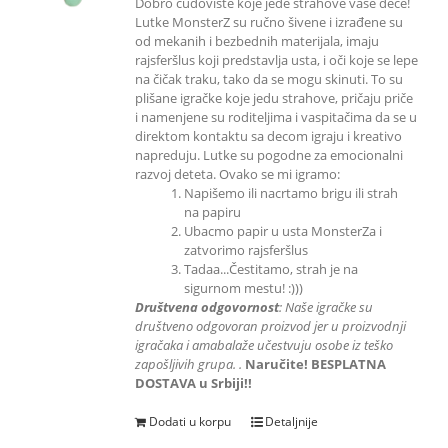
Dobro čudovište koje jede strahove vaše dece!
Lutke MonsterZ su ručno šivene i izrađene su
od mekanih i bezbednih materijala, imaju
rajsferšlus koji predstavlja usta, i oči koje se lepe
na čičak traku, tako da se mogu skinuti. To su
plišane igračke koje jedu strahove, pričaju priče
i namenjene su roditeljima i vaspitačima da se u
direktom kontaktu sa decom igraju i kreativo
napreduju. Lutke su pogodne za emocionalni
razvoj deteta. Ovako se mi igramo:
Napišemo ili nacrtamo brigu ili strah
na papiru
Ubacmo papir u usta MonsterZa i
zatvorimo rajsferšlus
Tadaa...Čestitamo, strah je na
sigurnom mestu! :)))
Društvena odgovornost
: Naše igračke su
društveno odgovoran proizvod jer u proizvodnji
igračaka i amabalaže učestvuju
osobe iz teško
zapošljivih grupa.
.
Naručite! BESPLATNA
DOSTAVA u Srbiji!!
Dodati u korpu
Detaljnije