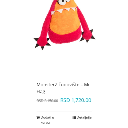
MonsterZ čudovište – Mr
Hag
RSD
1,720.00
RSD
2,150.00
Dodati u
Detaljnije
korpu