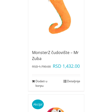
MonsterZ čudovište – Mr
Zuba
RSD
1,432.00
RSD
1,790.00
Dodati u
Detaljnije
korpu
Akcija!