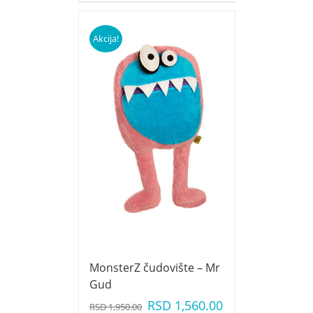
Akcija!
MonsterZ čudovište – Mr
Gud
RSD
1,560.00
RSD
1,950.00