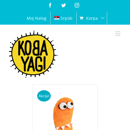
Facebook
Twitter
Instagram
Moj Nalog
Srpski
Korpa
Akcija!