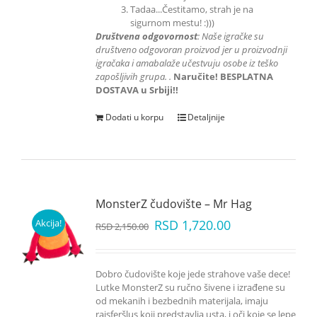
Tadaa...Čestitamo, strah je na
sigurnom mestu! :)))
Društvena odgovornost
: Naše igračke su
društveno odgovoran proizvod jer u proizvodnji
igračaka i amabalaže učestvuju
osobe iz teško
zapošljivih grupa.
.
Naručite! BESPLATNA
DOSTAVA u Srbiji!!
Dodati u korpu
Detaljnije
MonsterZ čudovište – Mr Hag
Akcija!
RSD
1,720.00
RSD
2,150.00
Dobro čudovište koje jede strahove vaše dece!
Lutke MonsterZ su ručno šivene i izrađene su
od mekanih i bezbednih materijala, imaju
rajsferšlus koji predstavlja usta, i oči koje se lepe