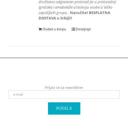
društveno odgovoran proizvod jer u proizvodnji
igračaka i amabalaže učestvuju
osobe iz teško
zapošljivih grupa.
.
Naručite! BESPLATNA
DOSTAVA u Srbiji!!
Dodati u korpu
Detaljnije
Prijavi se za newsletter