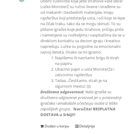
Dobro čudovište koje jede strahove vaše dece!
Lutke MonsterZ su ručno šivene i izrađene su
od mekanih i bezbednih materijala, imaju
rajsferšlus koji predstavlja usta, i oči koje se lepe
na čičak traku, tako da se mogu skinuti. To su
plišane igračke koje jedu strahove, pričaju priče
i namenjene su roditeljima i vaspitačima da se u
direktom kontaktu sa decom igraju i kreativo
napreduju. Lutke su pogodne za emocionalni
razvoj deteta. Ovako se mi igramo:
Napišemo ili nacrtamo brigu ili strah
na papiru
Ubacmo papir u usta MonsterZa i
zatvorimo rajsferšlus
Tadaa...Čestitamo, strah je na
sigurnom mestu! :)))
Društvena odgovornost
: Naše igračke su
društveno odgovoran proizvod jer u proizvodnji
igračaka i amabalaže učestvuju
osobe iz teško
zapošljivih grupa.
.
Naručite! BESPLATNA
DOSTAVA u Srbiji!!
Dodati u korpu
Detaljnije