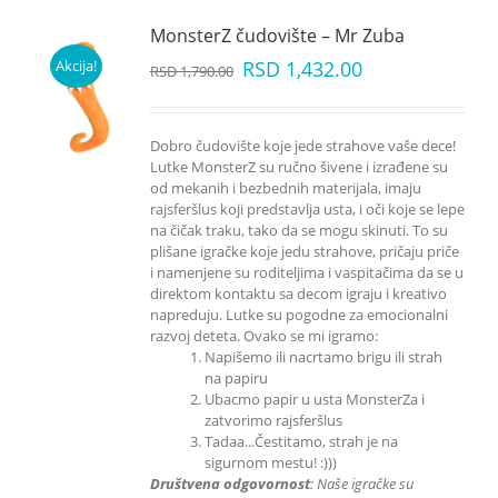
MonsterZ čudovište – Mr Zuba
Akcija!
RSD
1,432.00
RSD
1,790.00
Dobro čudovište koje jede strahove vaše dece!
Lutke MonsterZ su ručno šivene i izrađene su
od mekanih i bezbednih materijala, imaju
rajsferšlus koji predstavlja usta, i oči koje se lepe
na čičak traku, tako da se mogu skinuti. To su
plišane igračke koje jedu strahove, pričaju priče
i namenjene su roditeljima i vaspitačima da se u
direktom kontaktu sa decom igraju i kreativo
napreduju. Lutke su pogodne za emocionalni
razvoj deteta. Ovako se mi igramo:
Napišemo ili nacrtamo brigu ili strah
na papiru
Ubacmo papir u usta MonsterZa i
zatvorimo rajsferšlus
Tadaa...Čestitamo, strah je na
sigurnom mestu! :)))
Društvena odgovornost
: Naše igračke su