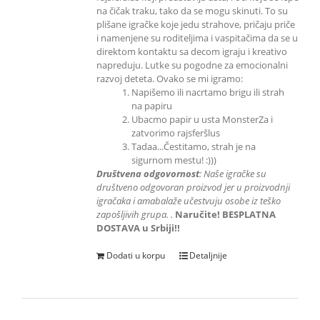
na čičak traku, tako da se mogu skinuti. To su
plišane igračke koje jedu strahove, pričaju priče
i namenjene su roditeljima i vaspitačima da se u
direktom kontaktu sa decom igraju i kreativo
napreduju. Lutke su pogodne za emocionalni
razvoj deteta. Ovako se mi igramo:
Napišemo ili nacrtamo brigu ili strah
na papiru
Ubacmo papir u usta MonsterZa i
zatvorimo rajsferšlus
Tadaa...Čestitamo, strah je na
sigurnom mestu! :)))
Društvena odgovornost
: Naše igračke su
društveno odgovoran proizvod jer u proizvodnji
igračaka i amabalaže učestvuju
osobe iz teško
zapošljivih grupa.
.
Naručite! BESPLATNA
DOSTAVA u Srbiji!!
Dodati u korpu
Detaljnije