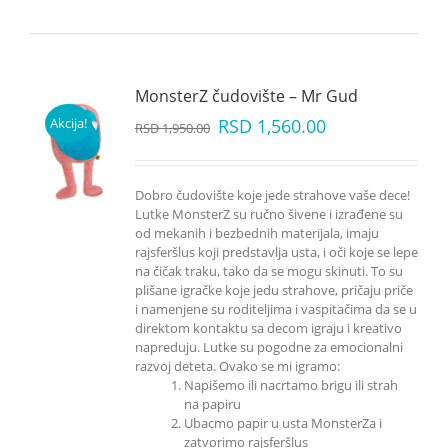
MonsterZ čudovište – Mr Gud
Akcija!
RSD
1,560.00
RSD
1,950.00
Dobro čudovište koje jede strahove vaše dece!
Lutke MonsterZ su ručno šivene i izrađene su
od mekanih i bezbednih materijala, imaju
rajsferšlus koji predstavlja usta, i oči koje se lepe
na čičak traku, tako da se mogu skinuti. To su
plišane igračke koje jedu strahove, pričaju priče
i namenjene su roditeljima i vaspitačima da se u
direktom kontaktu sa decom igraju i kreativo
napreduju. Lutke su pogodne za emocionalni
razvoj deteta. Ovako se mi igramo:
Napišemo ili nacrtamo brigu ili strah
na papiru
Ubacmo papir u usta MonsterZa i
zatvorimo rajsferšlus