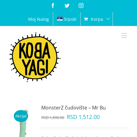
Facebook
Twitter
Instagram
Moj Nalog
Srpski
Korpa
MonsterZ čudovište – Mr Bu
Akcija!
RSD
1,512.00
RSD
1,890.00