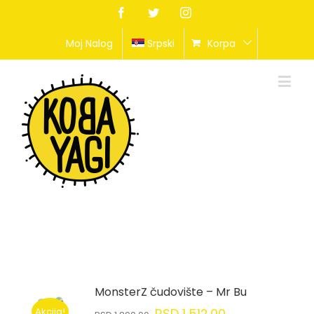
Facebook
Twitter
Instagram
Moj Nalog
Srpski
Korpa
MonsterZ čudovište – Mr Bu
Akcija!
RSD
1,512.00