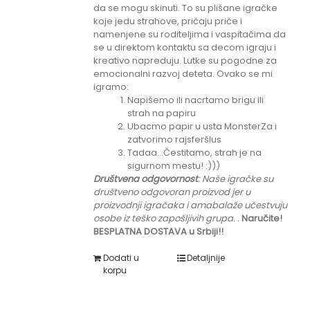
da se mogu skinuti. To su plišane igračke
koje jedu strahove, pričaju priče i
namenjene su roditeljima i vaspitačima da
se u direktom kontaktu sa decom igraju i
kreativo napreduju. Lutke su pogodne za
emocionalni razvoj deteta. Ovako se mi
igramo:
Napišemo ili nacrtamo brigu ili
strah na papiru
Ubacmo papir u usta MonsterZa i
zatvorimo rajsferšlus
Tadaa...Čestitamo, strah je na
sigurnom mestu! :)))
Društvena odgovornost
: Naše igračke su
društveno odgovoran proizvod jer u
proizvodnji igračaka i amabalaže učestvuju
osobe iz teško zapošljivih grupa.
.
Naručite!
BESPLATNA DOSTAVA u Srbiji!!
Dodati u
Detaljnije
korpu