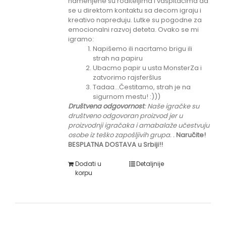
namenjene su roditeljima i vaspitačima da
se u direktom kontaktu sa decom igraju i
kreativo napreduju. Lutke su pogodne za
emocionalni razvoj deteta. Ovako se mi
igramo:
Napišemo ili nacrtamo brigu ili
strah na papiru
Ubacmo papir u usta MonsterZa i
zatvorimo rajsferšlus
Tadaa...Čestitamo, strah je na
sigurnom mestu! :)))
Društvena odgovornost
: Naše igračke su
društveno odgovoran proizvod jer u
proizvodnji igračaka i amabalaže učestvuju
osobe iz teško zapošljivih grupa.
.
Naručite!
BESPLATNA DOSTAVA u Srbiji!!
Dodati u
Detaljnije
korpu