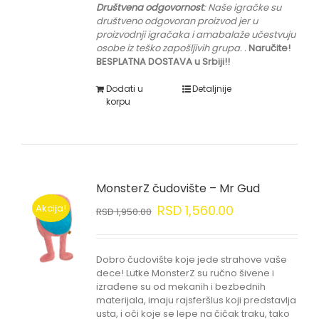
Društvena odgovornost
: Naše igračke su
društveno odgovoran proizvod jer u
proizvodnji igračaka i amabalaže učestvuju
osobe iz teško zapošljivih grupa.
.
Naručite!
BESPLATNA DOSTAVA u Srbiji!!
Dodati u
Detaljnije
korpu
MonsterZ čudovište – Mr Gud
Akcija!
RSD
1,560.00
RSD
1,950.00
Dobro čudovište koje jede strahove vaše
dece! Lutke MonsterZ su ručno šivene i
izrađene su od mekanih i bezbednih
materijala, imaju rajsferšlus koji predstavlja
usta, i oči koje se lepe na čičak traku, tako