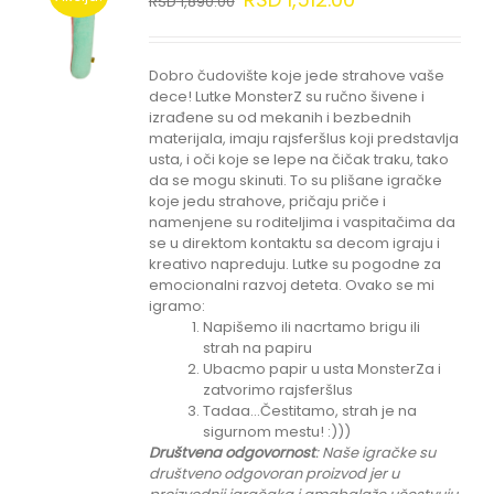
RSD
1,890.00
Dobro čudovište koje jede strahove vaše
dece! Lutke MonsterZ su ručno šivene i
izrađene su od mekanih i bezbednih
materijala, imaju rajsferšlus koji predstavlja
usta, i oči koje se lepe na čičak traku, tako
da se mogu skinuti. To su plišane igračke
koje jedu strahove, pričaju priče i
namenjene su roditeljima i vaspitačima da
se u direktom kontaktu sa decom igraju i
kreativo napreduju. Lutke su pogodne za
emocionalni razvoj deteta. Ovako se mi
igramo:
Napišemo ili nacrtamo brigu ili
strah na papiru
Ubacmo papir u usta MonsterZa i
zatvorimo rajsferšlus
Tadaa...Čestitamo, strah je na
sigurnom mestu! :)))
Društvena odgovornost
: Naše igračke su
društveno odgovoran proizvod jer u