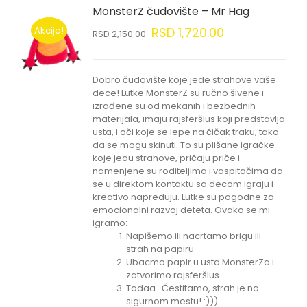
MonsterZ čudovište – Mr Hag
Akcija!
RSD
1,720.00
RSD
2,150.00
Dobro čudovište koje jede strahove vaše
dece! Lutke MonsterZ su ručno šivene i
izrađene su od mekanih i bezbednih
materijala, imaju rajsferšlus koji predstavlja
usta, i oči koje se lepe na čičak traku, tako
da se mogu skinuti. To su plišane igračke
koje jedu strahove, pričaju priče i
namenjene su roditeljima i vaspitačima da
se u direktom kontaktu sa decom igraju i
kreativo napreduju. Lutke su pogodne za
emocionalni razvoj deteta. Ovako se mi
igramo:
Napišemo ili nacrtamo brigu ili
strah na papiru
Ubacmo papir u usta MonsterZa i
zatvorimo rajsferšlus
Tadaa...Čestitamo, strah je na
sigurnom mestu! :)))