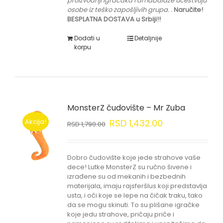
proizvodnji igračaka i amabalaže učestvuju
osobe iz teško zapošljivih grupa.
.
Naručite!
BESPLATNA DOSTAVA u Srbiji!!
Dodati u
Detaljnije
korpu
MonsterZ čudovište – Mr Zuba
Akcija!
RSD
1,432.00
RSD
1,790.00
Dobro čudovište koje jede strahove vaše
dece! Lutke MonsterZ su ručno šivene i
izrađene su od mekanih i bezbednih
materijala, imaju rajsferšlus koji predstavlja
usta, i oči koje se lepe na čičak traku, tako
da se mogu skinuti. To su plišane igračke
koje jedu strahove, pričaju priče i