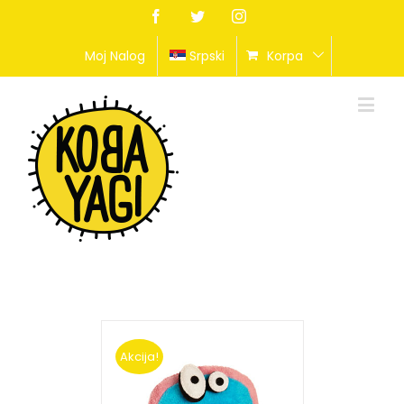
Facebook
Twitter
Instagram
Moj Nalog
Srpski
Korpa
Akcija!