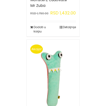
Mr Zuba
RSD
1,432.00
RSD
1,790.00
Dodati u
Detaljnije
korpu
Akcija!