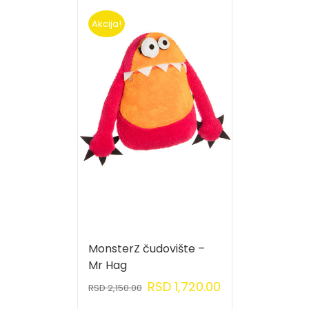
Akcija!
MonsterZ čudovište –
Mr Hag
RSD
1,720.00
RSD
2,150.00