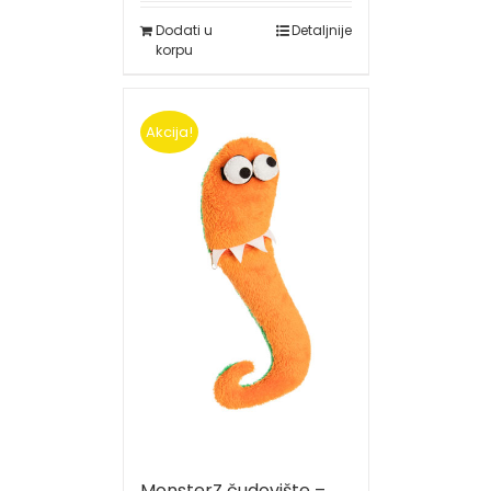
Dodati u
Detaljnije
korpu
Akcija!
MonsterZ čudovište –