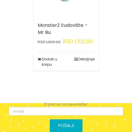
MonsterZ čudovište –
Mr Bu
RSD
1,512.00
RSD
1,890.00
Dodati u
Detaljnije
korpu
Prijavi se za newsletter