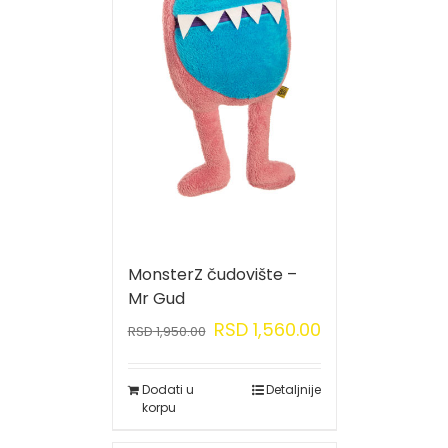
MonsterZ čudovište –
Mr Gud
RSD
1,560.00
RSD
1,950.00
Dodati u
Detaljnije
korpu