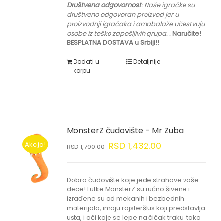
Društvena odgovornost
: Naše igračke su
društveno odgovoran proizvod jer u
proizvodnji igračaka i amabalaže učestvuju
osobe iz teško zapošljivih grupa.
.
Naručite!
BESPLATNA DOSTAVA u Srbiji!!
Dodati u
Detaljnije
korpu
MonsterZ čudovište – Mr Zuba
Akcija!
RSD
1,432.00
RSD
1,790.00
Dobro čudovište koje jede strahove vaše
dece! Lutke MonsterZ su ručno šivene i
izrađene su od mekanih i bezbednih
materijala, imaju rajsferšlus koji predstavlja
usta, i oči koje se lepe na čičak traku, tako