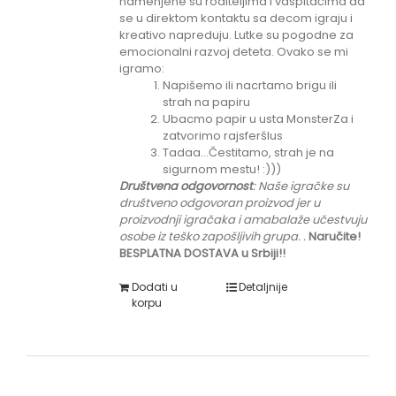
namenjene su roditeljima i vaspitačima da
se u direktom kontaktu sa decom igraju i
kreativo napreduju. Lutke su pogodne za
emocionalni razvoj deteta. Ovako se mi
igramo:
Napišemo ili nacrtamo brigu ili
strah na papiru
Ubacmo papir u usta MonsterZa i
zatvorimo rajsferšlus
Tadaa...Čestitamo, strah je na
sigurnom mestu! :)))
Društvena odgovornost
: Naše igračke su
društveno odgovoran proizvod jer u
proizvodnji igračaka i amabalaže učestvuju
osobe iz teško zapošljivih grupa.
.
Naručite!
BESPLATNA DOSTAVA u Srbiji!!
Dodati u
Detaljnije
korpu