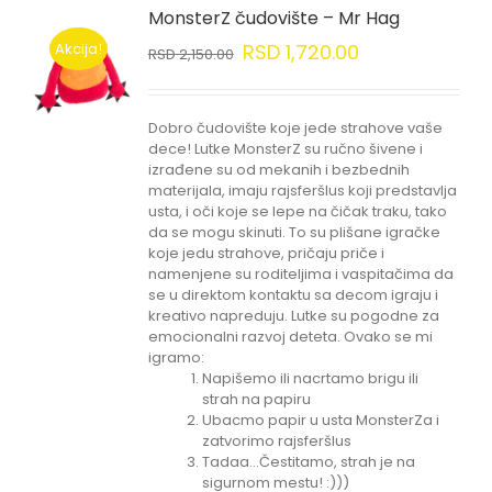
MonsterZ čudovište – Mr Hag
Akcija!
RSD
1,720.00
RSD
2,150.00
Dobro čudovište koje jede strahove vaše
dece! Lutke MonsterZ su ručno šivene i
izrađene su od mekanih i bezbednih
materijala, imaju rajsferšlus koji predstavlja
usta, i oči koje se lepe na čičak traku, tako
da se mogu skinuti. To su plišane igračke
koje jedu strahove, pričaju priče i
namenjene su roditeljima i vaspitačima da
se u direktom kontaktu sa decom igraju i
kreativo napreduju. Lutke su pogodne za
emocionalni razvoj deteta. Ovako se mi
igramo:
Napišemo ili nacrtamo brigu ili
strah na papiru
Ubacmo papir u usta MonsterZa i
zatvorimo rajsferšlus
Tadaa...Čestitamo, strah je na
sigurnom mestu! :)))