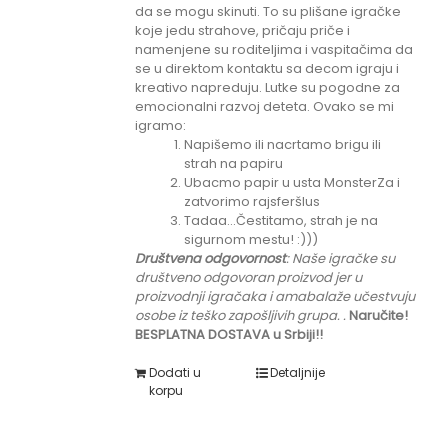
da se mogu skinuti. To su plišane igračke
koje jedu strahove, pričaju priče i
namenjene su roditeljima i vaspitačima da
se u direktom kontaktu sa decom igraju i
kreativo napreduju. Lutke su pogodne za
emocionalni razvoj deteta. Ovako se mi
igramo:
Napišemo ili nacrtamo brigu ili
strah na papiru
Ubacmo papir u usta MonsterZa i
zatvorimo rajsferšlus
Tadaa...Čestitamo, strah je na
sigurnom mestu! :)))
Društvena odgovornost
: Naše igračke su
društveno odgovoran proizvod jer u
proizvodnji igračaka i amabalaže učestvuju
osobe iz teško zapošljivih grupa.
.
Naručite!
BESPLATNA DOSTAVA u Srbiji!!
Dodati u
Detaljnije
korpu