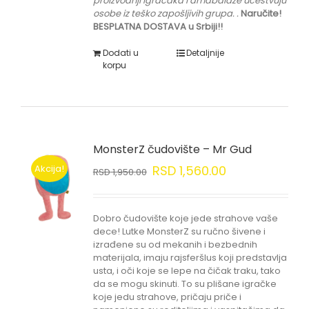
proizvodnji igračaka i amabalaže učestvuju
osobe iz teško zapošljivih grupa.
.
Naručite!
BESPLATNA DOSTAVA u Srbiji!!
Dodati u
Detaljnije
korpu
MonsterZ čudovište – Mr Gud
Akcija!
RSD
1,560.00
RSD
1,950.00
Dobro čudovište koje jede strahove vaše
dece! Lutke MonsterZ su ručno šivene i
izrađene su od mekanih i bezbednih
materijala, imaju rajsferšlus koji predstavlja
usta, i oči koje se lepe na čičak traku, tako
da se mogu skinuti. To su plišane igračke
koje jedu strahove, pričaju priče i