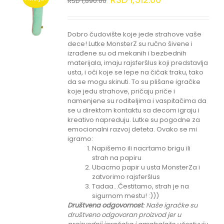
RSD
1,890.00
Dobro čudovište koje jede strahove vaše
dece! Lutke MonsterZ su ručno šivene i
izrađene su od mekanih i bezbednih
materijala, imaju rajsferšlus koji predstavlja
usta, i oči koje se lepe na čičak traku, tako
da se mogu skinuti. To su plišane igračke
koje jedu strahove, pričaju priče i
namenjene su roditeljima i vaspitačima da
se u direktom kontaktu sa decom igraju i
kreativo napreduju. Lutke su pogodne za
emocionalni razvoj deteta. Ovako se mi
igramo:
Napišemo ili nacrtamo brigu ili
strah na papiru
Ubacmo papir u usta MonsterZa i
zatvorimo rajsferšlus
Tadaa...Čestitamo, strah je na
sigurnom mestu! :)))
Društvena odgovornost
: Naše igračke su
društveno odgovoran proizvod jer u