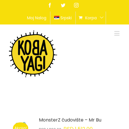
Facebook
Twitter
Instagram
Moj Nalog
Srpski
Korpa
MonsterZ čudovište – Mr Bu
Akcija!
RSD
1,512.00