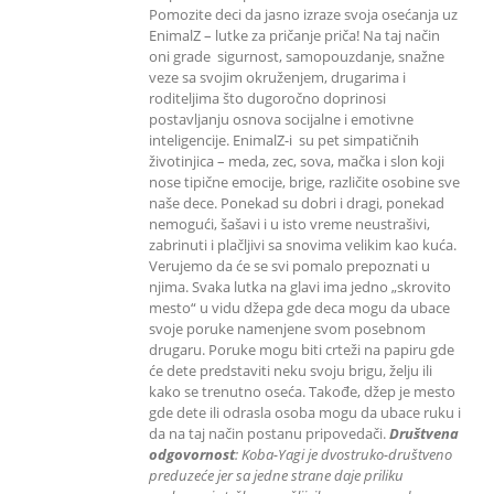
Pomozite deci da jasno izraze svoja osećanja uz
EnimalZ – lutke za pričanje priča! Na taj način
oni grade sigurnost, samopouzdanje, snažne
veze sa svojim okruženjem, drugarima i
roditeljima što dugoročno doprinosi
postavljanju osnova socijalne i emotivne
inteligencije. EnimalZ-i su pet simpatičnih
životinjica – meda, zec, sova, mačka i slon koji
nose tipične emocije, brige, različite osobine sve
naše dece. Ponekad su dobri i dragi, ponekad
nemogući, šašavi i u isto vreme neustrašivi,
zabrinuti i plačljivi sa snovima velikim kao kuća.
Verujemo da će se svi pomalo prepoznati u
njima. Svaka lutka na glavi ima jedno „skrovito
mesto“ u vidu džepa gde deca mogu da ubace
svoje poruke namenjene svom posebnom
drugaru. Poruke mogu biti crteži na papiru gde
će dete predstaviti neku svoju brigu, želju ili
kako se trenutno oseća. Takođe, džep je mesto
gde dete ili odrasla osoba mogu da ubace ruku i
da na taj način postanu pripovedači.
Društvena
odgovornost
: K
oba-Yagi je dvostruko-društveno
preduzeće jer sa jedne strane daje priliku