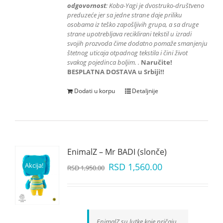
odgovornost
: K
oba-Yagi je dvostruko-društveno
preduzeće jer sa jedne strane daje priliku
osobama iz teško zapošljivih grupa
, a sa druge
strane upotrebljava reciklirani tekstil u izradi
svojih prozvoda čime dodatno pomaže smanjenju
štetnog uticaja otpadnog tekstila i čini život
svakog pojedinca boljim.
.
Naručite!
BESPLATNA DOSTAVA u Srbiji!!
Dodati u korpu
Detaljnije
EnimalZ – Mr BADI (slonče)
Akcija!
RSD
1,560.00
RSD
1,950.00
EnimalZ su lutke koje pričaju