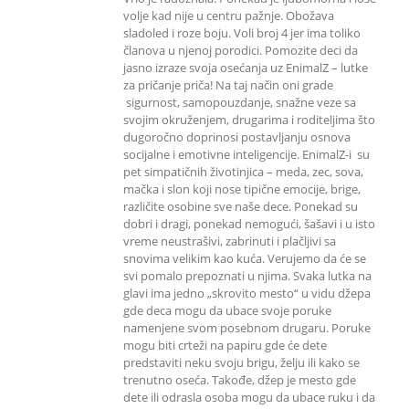
volje kad nije u centru pažnje. Obožava
sladoled i roze boju. Voli broj 4 jer ima toliko
članova u njenoj porodici. Pomozite deci da
jasno izraze svoja osećanja uz EnimalZ – lutke
za pričanje priča! Na taj način oni grade
sigurnost, samopouzdanje, snažne veze sa
svojim okruženjem, drugarima i roditeljima što
dugoročno doprinosi postavljanju osnova
socijalne i emotivne inteligencije. EnimalZ-i su
pet simpatičnih životinjica – meda, zec, sova,
mačka i slon koji nose tipične emocije, brige,
različite osobine sve naše dece. Ponekad su
dobri i dragi, ponekad nemogući, šašavi i u isto
vreme neustrašivi, zabrinuti i plačljivi sa
snovima velikim kao kuća. Verujemo da će se
svi pomalo prepoznati u njima. Svaka lutka na
glavi ima jedno „skrovito mesto“ u vidu džepa
gde deca mogu da ubace svoje poruke
namenjene svom posebnom drugaru. Poruke
mogu biti crteži na papiru gde će dete
predstaviti neku svoju brigu, želju ili kako se
trenutno oseća. Takođe, džep je mesto gde
dete ili odrasla osoba mogu da ubace ruku i da