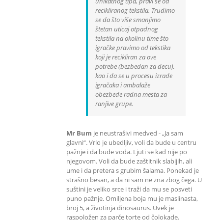
unikatnog tipa, pravi se od
recikliranog tekstila. Trudimo
se da što više smanjimo
štetan uticaj otpadnog
tekstila na okolinu time što
igračke pravimo od tekstika
koji je recikliran za ove
potrebe (bezbedan za decu),
kao i da se u procesu izrade
igračaka i ambalaže
obezbede radna mesta za
ranjive grupe.
Mr Bum
je neustrašivi medved - „Ja sam
glavni“. Vrlo je ubedljiv, voli da bude u centru
pažnje i da bude vođa. Ljuti se kad nije po
njegovom. Voli da bude zaštitnik slabijih, ali
ume i da pretera s grubim šalama. Ponekad je
strašno besan, a da ni sam ne zna zbog čega. U
suštini je veliko srce i traži da mu se posveti
puno pažnje. Omiljena boja mu je maslinasta,
broj 5, a životinja dinosaurus. Uvek je
raspoložen za parče torte od čolokade.