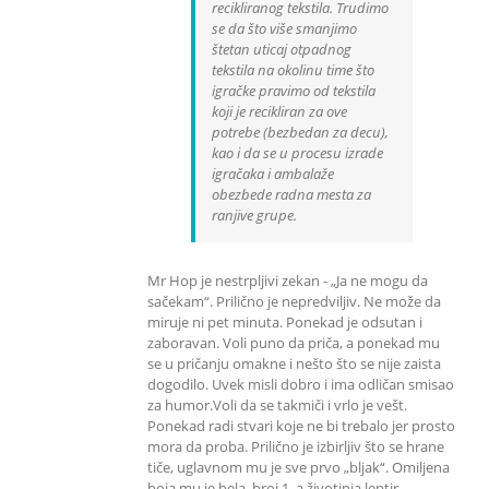
recikliranog tekstila. Trudimo
se da što više smanjimo
štetan uticaj otpadnog
tekstila na okolinu time što
igračke pravimo od tekstila
koji je recikliran za ove
potrebe (bezbedan za decu),
kao i da se u procesu izrade
igračaka i ambalaže
obezbede radna mesta za
ranjive grupe.
Mr Hop je nestrpljivi zekan - „Ja ne mogu da
sačekam“. Prilično je nepredviljiv. Ne može da
miruje ni pet minuta. Ponekad je odsutan i
zaboravan. Voli puno da priča, a ponekad mu
se u pričanju omakne i nešto što se nije zaista
dogodilo. Uvek misli dobro i ima odličan smisao
za humor.Voli da se takmiči i vrlo je vešt.
Ponekad radi stvari koje ne bi trebalo jer prosto
mora da proba. Prilično je izbirljiv što se hrane
tiče, uglavnom mu je sve prvo „bljak“. Omiljena
boja mu je bela, broj 1, a životinja leptir.