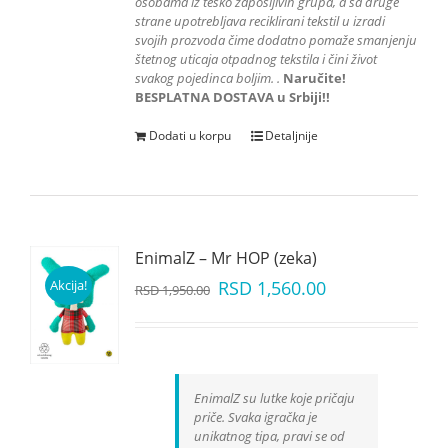
osobama iz teško zapošljivih grupa
, a sa druge
strane upotrebljava reciklirani tekstil u izradi
svojih prozvoda čime dodatno pomaže smanjenju
štetnog uticaja otpadnog tekstila i čini život
svakog pojedinca boljim.
.
Naručite!
BESPLATNA DOSTAVA u Srbiji!!
Dodati u korpu
Detaljnije
EnimalZ – Mr HOP (zeka)
Akcija!
RSD
1,560.00
RSD
1,950.00
EnimalZ su lutke koje pričaju
priče. Svaka igračka je
unikatnog tipa, pravi se od