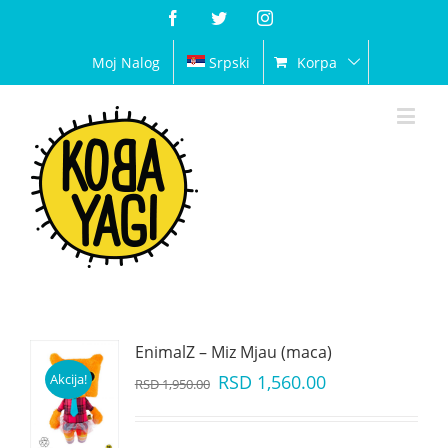
Facebook
Twitter
Instagram
Moj Nalog
Srpski
Korpa
EnimalZ – Miz Mjau (maca)
Akcija!
RSD
1,560.00
RSD
1,950.00