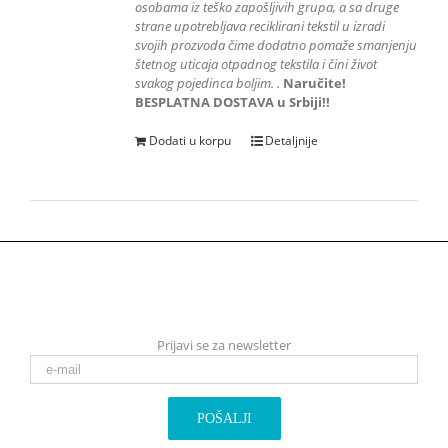
osobama iz teško zapošljivih grupa
, a sa druge
strane upotrebljava reciklirani tekstil u izradi
svojih prozvoda čime dodatno pomaže smanjenju
štetnog uticaja otpadnog tekstila i čini život
svakog pojedinca boljim.
.
Naručite!
BESPLATNA DOSTAVA u Srbiji!!
Dodati u korpu
Detaljnije
Prijavi se za newsletter