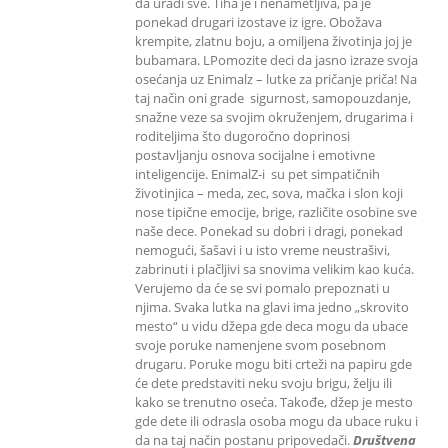
da uradi sve. Tiha je i nenametljiva, pa je
ponekad drugari izostave iz igre. Obožava
krempite, zlatnu boju, a omiljena životinja joj je
bubamara. LPomozite deci da jasno izraze svoja
osećanja uz Enimalz – lutke za pričanje priča! Na
taj način oni grade sigurnost, samopouzdanje,
snažne veze sa svojim okruženjem, drugarima i
roditeljima što dugoročno doprinosi
postavljanju osnova socijalne i emotivne
inteligencije. EnimalZ-i su pet simpatičnih
životinjica – meda, zec, sova, mačka i slon koji
nose tipične emocije, brige, različite osobine sve
naše dece. Ponekad su dobri i dragi, ponekad
nemogući, šašavi i u isto vreme neustrašivi,
zabrinuti i plačljivi sa snovima velikim kao kuća.
Verujemo da će se svi pomalo prepoznati u
njima. Svaka lutka na glavi ima jedno „skrovito
mesto“ u vidu džepa gde deca mogu da ubace
svoje poruke namenjene svom posebnom
drugaru. Poruke mogu biti crteži na papiru gde
će dete predstaviti neku svoju brigu, želju ili
kako se trenutno oseća. Takođe, džep je mesto
gde dete ili odrasla osoba mogu da ubace ruku i
da na taj način postanu pripovedači.
Društvena