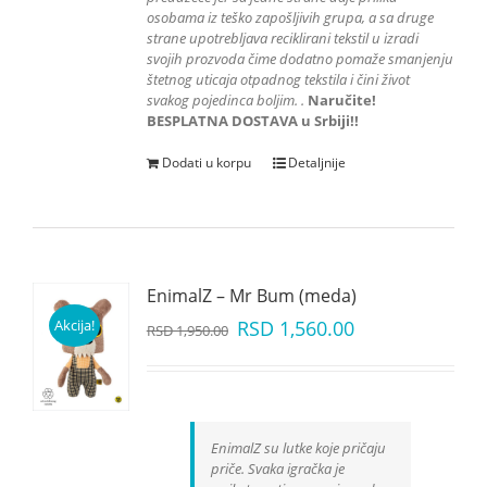
osobama iz teško zapošljivih grupa
, a sa druge
strane upotrebljava reciklirani tekstil u izradi
svojih prozvoda čime dodatno pomaže smanjenju
štetnog uticaja otpadnog tekstila i čini život
svakog pojedinca boljim.
.
Naručite!
BESPLATNA DOSTAVA u Srbiji!!
Dodati u korpu
Detaljnije
EnimalZ – Mr Bum (meda)
Akcija!
RSD
1,560.00
RSD
1,950.00
EnimalZ su lutke koje pričaju
priče. Svaka igračka je