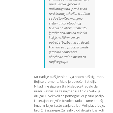
priče. Svaka igračka je
unikatnog tipa, pravi se od
recikliranog tekstila. Trudimo
se da što više smanjimo
štetan uticaj otpadnog
tekstila na okolinu time što
igračke pravimo od tekstila
koji je recikliran za ove
potrebe (bezbedan za decu),
kao i da se u procesu izrade
igračaka i ambalaže
obezbede radna mesta za
ranjive grupe.
Mr Badi je plašljivi slon - „Ja nisam baš siguran“.
Boji se promena. Malo je povučen i stidljiv.
Nikad nije siguran šta bi sledeće trebalo da
uradi. Rastuži se za najmanju sitnicu. Veliki je
drugar i uvek voli da pomogne jer je vrlo pažljiv
i osećajan. Najviše bi voleo kada bi umesto ušiju
imao krila jer često sanja da leti. Voli plavu boju,
broj 2 i šargarepe. Za razliku od drugih, baš voli