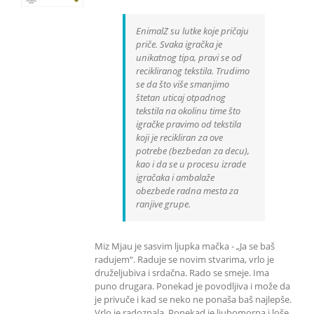
EnimalZ su lutke koje pričaju
priče. Svaka igračka je
unikatnog tipa, pravi se od
recikliranog tekstila. Trudimo
se da što više smanjimo
štetan uticaj otpadnog
tekstila na okolinu time što
igračke pravimo od tekstila
koji je recikliran za ove
potrebe (bezbedan za decu),
kao i da se u procesu izrade
igračaka i ambalaže
obezbede radna mesta za
ranjive grupe.
Miz Mjau je sasvim ljupka mačka - „Ja se baš
radujem“. Raduje se novim stvarima, vrlo je
druželjubiva i srdačna. Rado se smeje. Ima
puno drugara. Ponekad je povodljiva i može da
je privuče i kad se neko ne ponaša baš najlepše.
Vrlo je radoznala. Ponekad je ljubomorna i loše