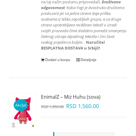
na taj način postanu pripovedači.
Društvena
odgovornost
: K
oba-Yagi je dvostruko-društveno
preduzeće jer sa jedne strane daje priliku
osobama iz teško zapošljivih grupa
, a sa druge
strane upotrebljava reciklirani tekstil u izradi
svojih prozvoda čime dodatno pomaže smanjenju
štetnog uticaja otpadnog tekstila i čini život
svakog pojedinca boljim.
.
Naručite!
BESPLATNA DOSTAVA u Srbiji!!
Dodati u korpu
Detaljnije
EnimalZ – Miz Huhu (sova)
Akcija!
RSD
1,560.00
RSD
1,950.00