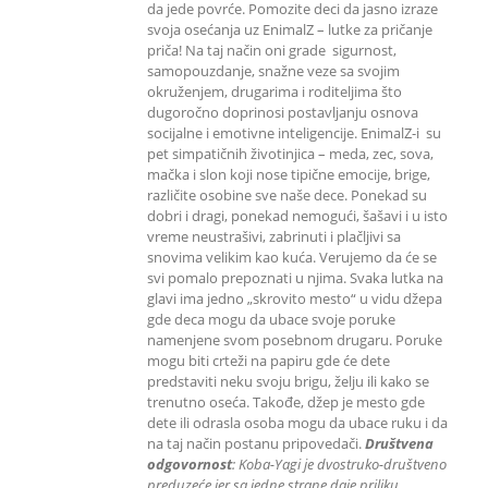
da jede povrće. Pomozite deci da jasno izraze
svoja osećanja uz EnimalZ – lutke za pričanje
priča! Na taj način oni grade sigurnost,
samopouzdanje, snažne veze sa svojim
okruženjem, drugarima i roditeljima što
dugoročno doprinosi postavljanju osnova
socijalne i emotivne inteligencije. EnimalZ-i su
pet simpatičnih životinjica – meda, zec, sova,
mačka i slon koji nose tipične emocije, brige,
različite osobine sve naše dece. Ponekad su
dobri i dragi, ponekad nemogući, šašavi i u isto
vreme neustrašivi, zabrinuti i plačljivi sa
snovima velikim kao kuća. Verujemo da će se
svi pomalo prepoznati u njima. Svaka lutka na
glavi ima jedno „skrovito mesto“ u vidu džepa
gde deca mogu da ubace svoje poruke
namenjene svom posebnom drugaru. Poruke
mogu biti crteži na papiru gde će dete
predstaviti neku svoju brigu, želju ili kako se
trenutno oseća. Takođe, džep je mesto gde
dete ili odrasla osoba mogu da ubace ruku i da
na taj način postanu pripovedači.
Društvena
odgovornost
: K
oba-Yagi je dvostruko-društveno
preduzeće jer sa jedne strane daje priliku