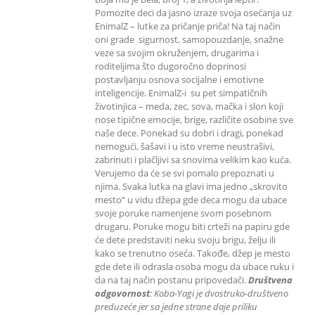
Pomozite deci da jasno izraze svoja osećanja uz
EnimalZ – lutke za pričanje priča! Na taj način
oni grade sigurnost, samopouzdanje, snažne
veze sa svojim okruženjem, drugarima i
roditeljima što dugoročno doprinosi
postavljanju osnova socijalne i emotivne
inteligencije. EnimalZ-i su pet simpatičnih
životinjica – meda, zec, sova, mačka i slon koji
nose tipične emocije, brige, različite osobine sve
naše dece. Ponekad su dobri i dragi, ponekad
nemogući, šašavi i u isto vreme neustrašivi,
zabrinuti i plačljivi sa snovima velikim kao kuća.
Verujemo da će se svi pomalo prepoznati u
njima. Svaka lutka na glavi ima jedno „skrovito
mesto“ u vidu džepa gde deca mogu da ubace
svoje poruke namenjene svom posebnom
drugaru. Poruke mogu biti crteži na papiru gde
će dete predstaviti neku svoju brigu, želju ili
kako se trenutno oseća. Takođe, džep je mesto
gde dete ili odrasla osoba mogu da ubace ruku i
da na taj način postanu pripovedači.
Društvena
odgovornost
: K
oba-Yagi je dvostruko-društveno
preduzeće jer sa jedne strane daje priliku