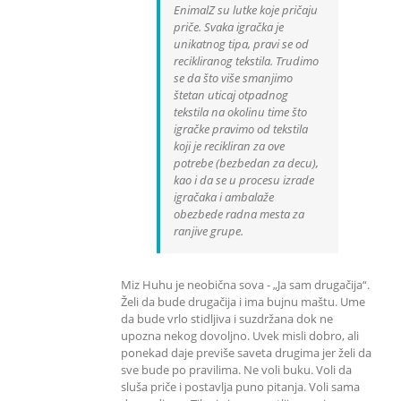
EnimalZ su lutke koje pričaju
priče. Svaka igračka je
unikatnog tipa, pravi se od
recikliranog tekstila. Trudimo
se da što više smanjimo
štetan uticaj otpadnog
tekstila na okolinu time što
igračke pravimo od tekstila
koji je recikliran za ove
potrebe (bezbedan za decu),
kao i da se u procesu izrade
igračaka i ambalaže
obezbede radna mesta za
ranjive grupe.
Miz Huhu je neobična sova - „Ja sam drugačija“.
Želi da bude drugačija i ima bujnu maštu. Ume
da bude vrlo stidljiva i suzdržana dok ne
upozna nekog dovoljno. Uvek misli dobro, ali
ponekad daje previše saveta drugima jer želi da
sve bude po pravilima. Ne voli buku. Voli da
sluša priče i postavlja puno pitanja. Voli sama