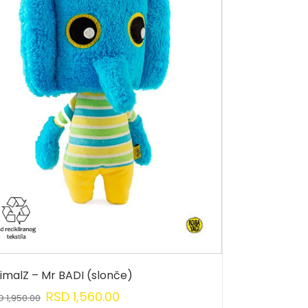
imalZ – Mr BADI (slonče)
RSD
1,560.00
D
1,950.00