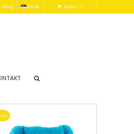
 Nalog
Srpski
Korpa
ONTAKT
cija!