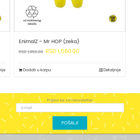
EnimalZ – Mr HOP (zeka)
RSD
1,560.00
RSD
1,950.00
nije
Dodati u korpu
Detaljnije
Prijavi se za newsletter