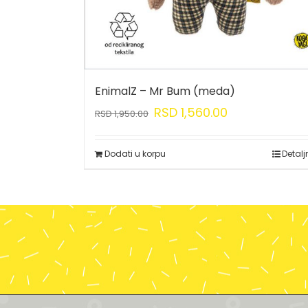
EnimalZ – Mr Bum (meda)
RSD
1,560.00
RSD
1,950.00
Dodati u korpu
Detalj