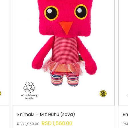
EnimalZ – Miz Huhu (sova)
En
RSD
1,560.00
RSD
1,950.00
RS