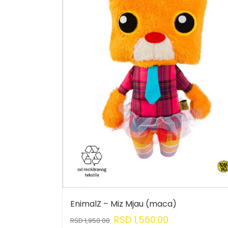
EnimalZ – Miz Mjau (maca)
RSD
1,560.00
RSD
1,950.00