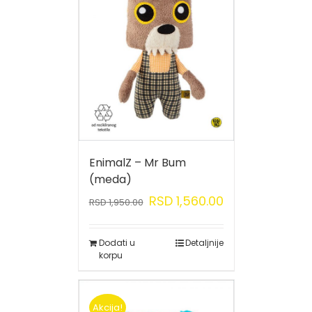
EnimalZ – Mr Bum
(meda)
RSD
1,560.00
RSD
1,950.00
Dodati u
Detaljnije
korpu
Akcija!