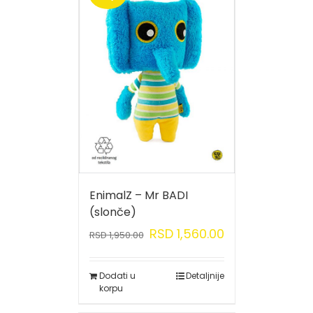
EnimalZ – Mr BADI
(slonče)
RSD
1,560.00
RSD
1,950.00
Dodati u
Detaljnije
korpu