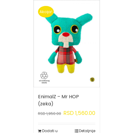
Akcija!
EnimalZ – Mr HOP
(zeka)
RSD
1,560.00
RSD
1,950.00
Dodati u
Detaljnije