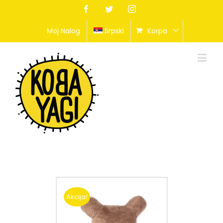
Facebook
Twitter
Instagram
Moj Nalog
Srpski
Korpa
Akcija!