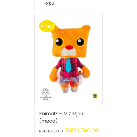
korpu
Akcija!
EnimalZ – Miz Mjau
(maca)
RSD
1,560.00
RSD
1,950.00