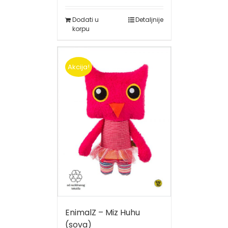
Dodati u
Detaljnije
korpu
Akcija!
EnimalZ – Miz Huhu
(sova)